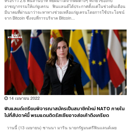
หรือราว 2.6 พันล้านบาท ที่ยึดมาได้จากคดีต่างๆ ที่เกี่ยวข้องกับ
อาชญากรรมให้แก่ยูเครน ฟินแลนด์ได้ประกาศตั้งแต่ในช่วงต้นเดือน
มีนาคมที่ผ่านมาว่าจะหาทางช่วยเหลือแก่ยูเครนโดยการใช้ประโยชน์
จาก Bitcoin ซึ่งจบที่การบริจาค Bitcoin...
14 เมษายน 2022
ฟินแลนด์เตรียมพิจารณาสมัครเป็นสมาชิกใหม่ NATO ภายใน
ไม่กี่สัปดาห์นี้ พรมแดนติดรัสเซียอาจส่อเค้าตึงเครียด
วานนี้ (13 เมษายน) ซานนา มาริน นายกรัฐมนตรีฟินแลนด์เผย