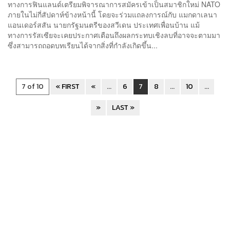
ทางการฟินแลนด์เตรียมพิจารณาการสมัครเข้าเป็นสมาชิกใหม่ NATO
ภายในไม่กี่สัปดาห์ข้างหน้านี้ โดยจะร่วมแถลงการณ์กับ แมกดาเลนา
แอนเดอร์สสัน นายกรัฐมนตรีของสวีเดน ประเทศเพื่อนบ้าน แม้
ทางการรัสเซียจะเคยประกาศเตือนถึงผลกระทบเชิงลบที่อาจจะตามมา
ซึ่งสามารถถอดบทเรียนได้จากสิ่งที่กำลังเกิดขึ้น...
7 of 10
« FIRST
«
...
6
7
8
...
10
...
»
LAST »