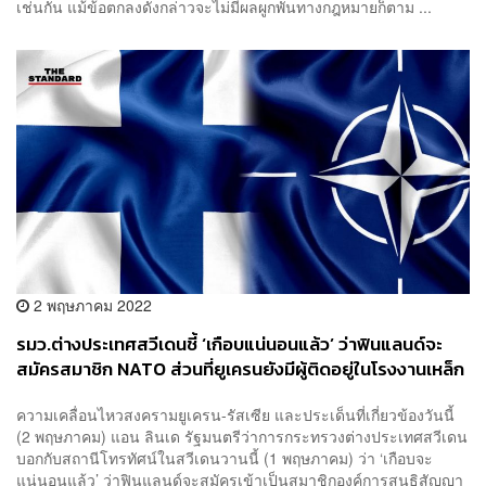
เช่นกัน แม้ข้อตกลงดังกล่าวจะไม่มีผลผูกพันทางกฎหมายก็ตาม ...
2 พฤษภาคม 2022
รมว.ต่างประเทศสวีเดนชี้ ‘เกือบแน่นอนแล้ว’ ว่าฟินแลนด์จะ
สมัครสมาชิก NATO ส่วนที่ยูเครนยังมีผู้ติดอยู่ในโรงงานเหล็ก
อาซอฟสตาลและขาดแคลนอาหาร
ความเคลื่อนไหวสงครามยูเครน-รัสเซีย และประเด็นที่เกี่ยวข้องวันนี้
(2 พฤษภาคม) แอน ลินเด รัฐมนตรีว่าการกระทรวงต่างประเทศสวีเดน
บอกกับสถานีโทรทัศน์ในสวีเดนวานนี้ (1 พฤษภาคม) ว่า ‘เกือบจะ
แน่นอนแล้ว’ ว่าฟินแลนด์จะสมัครเข้าเป็นสมาชิกองค์การสนธิสัญญา