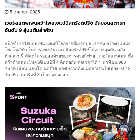
5 เมษายน 2025
เวอร์สแตพเพนคว้าโพลเจแปนีสกรังด์ปรีซ์ อัลบอนสตาร์ท
อันดับ 9 ลุ้นแต้มสำคัญ
แม็กซ์ เวอร์สแตพเพน แชมป์โลกจากทีมเรดบูล เรซซิง คว้าตำแหน่ง
โพลโพสิชัน ในการแข่งขันเจแปนีสกรังด์ปรีซ์ได้อย่างสุดมัน หลัง
ทำเวลาเร็วที่สุดในรอบสุดท้ายของการควอลิฟาย เวอร์สแตพเพน ซึ่ง
คว้าตำแหน่งโพลได้เป็นปีที่ 4 ติดต่อกัน กดเวลาได้ 1 นาที 26.983
วินาที เฉือน แลนโด นอร์ริส นักขับจากทีมแม็คลาเรนไปเพียง 0.012
วินาที ส่วนกริดที่ 3 เป็นของ ออสก...