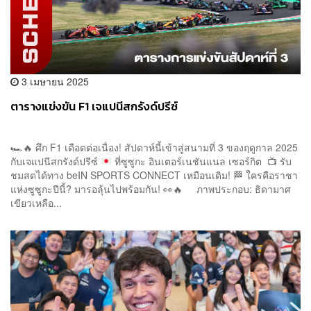
3 เมษายน 2025
ตารางแข่งขัน F1 เจแปนีสกรังด์ปรีซ์
🏎️
🔥
ศึก F1 เดือดต่อเนื่อง! สัปดาห์นี้เข้าสู่สนามที่ 3 ของฤดูกาล 2025
กับเจแปนีสกรังด์ปรีซ์
ที่ซูซูกะ อินเตอร์เนชันแนล เซอร์กิต
📺
รับ
ชมสดได้ทาง beIN SPORTS CONNECT เหมือนเดิม!
🏁
ใครคือราชา
แห่งซูซูกะปีนี้? มารอลุ้นไปพร้อมกัน!
👀
🔥
ภาพประกอบ: ธิดามาศ
เขียวเหลือ...