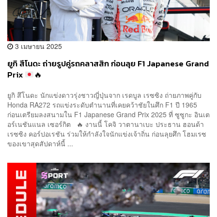
3 เมษายน 2025
ยูกิ สึโนดะ ถ่ายรูปคู่รถคลาสสิก ก่อนลุย F1 Japanese Grand
Prix
🔥
ยูกิ สึโนดะ นักแข่งดาวรุ่งชาวญี่ปุ่นจาก เรดบูล เรซซิง ถ่ายภาพคู่กับ
Honda RA272 รถแข่งระดับตำนานที่เคยคว้าชัยในศึก F1 ปี 1965
ก่อนเตรียมลงสนามใน F1 Japanese Grand Prix 2025 ที่ ซูซูกะ อินเต
อร์เนชันแนล เซอร์กิต 🔥 งานนี้ โคจิ วาตานาเบะ ประธาน ฮอนด้า
เรซซิง คอร์ปอเรชัน ร่วมให้กำลังใจนักแข่งเจ้าถิ่น ก่อนลุยศึก โฮมเรซ
ของเขาสุดสัปดาห์นี้ ...