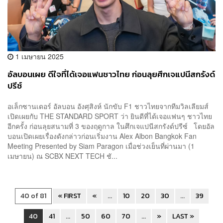
1 เมษายน 2025
อัลบอนเผย ดีใจที่ได้เจอแฟนชาวไทย ก่อนลุยศึกเจแปนีสกรังด์
ปรีซ์
อเล็กซานเดอร์ อัลบอน อังศุสิงห์ นักขับ F1 ชาวไทยจากทีมวิลเลียมส์
เปิดเผยกับ THE STANDARD SPORT ว่า ยินดีที่ได้เจอแฟนๆ ชาวไทย
อีกครั้ง ก่อนลุยสนามที่ 3 ของฤดูกาล ในศึกเจแปนีสกรังด์ปรีซ์ โดยอัล
บอนเปิดเผยเรื่องดังกล่าวก่อนเริ่มงาน Alex Albon Bangkok Fan
Meeting Presented by Siam Paragon เมื่อช่วงเย็นที่ผ่านมา (1
เมษายน) ณ SCBX NEXT TECH ชั...
40 of 81
« FIRST
«
...
10
20
30
...
39
40
41
...
50
60
70
...
»
LAST »