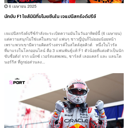
6 เมษายน 2025
นักขับ F1 ไซส์มินิที่ขโมยซีนใน เจแปนีสกรังด์ปรีซ์
เจแปนีสกรังด์ปรีซ์กำลังจะระเบิดความมันในวันอาทิตย์นี้ (6 เมษายน)
แต่ความสนุกไม่ใช่แค่ในสนาม! แฟนๆ ชาวญี่ปุ่นก็ไม่ยอมน้อยหน้า
เพราะพวกเขามีความคิดสร้างสรรค์ในสไตล์สุดคิวต์ หนึ่งในไวรัล
ที่มาแรงในโลกออนไลน์ คือ 3 แฟนพันธุ์แท้ F1 ตัวน้อยที่แต่งตัวเป็นนัก
ขับชื่อดัง! จาก แม็กซ์ เวอร์สแตพเพน, ชาร์ลส์ เลอแคลร์ และ แลนโด
นอร์ริส ที่ถูกย่อส่วนลง...