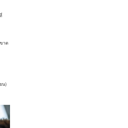
ี่
ี่ขาด
ำ
ายน)