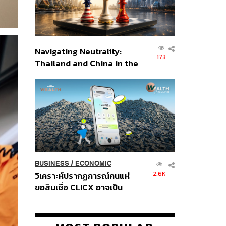
Navigating Neutrality:
173
Thailand and China in the
Age of a New Global
Order
BUSINESS
/
ECONOMIC
2.6K
วิเคราะห์ปรากฏการณ์คนแห่
ขอสินเชื่อ CLICX อาจเป็น
เพียงยอดภูเขาน้ำแข็ง ของ
ปัญหาหนี้ครัวเรือนไทยที่ถูกซุก
ไว้