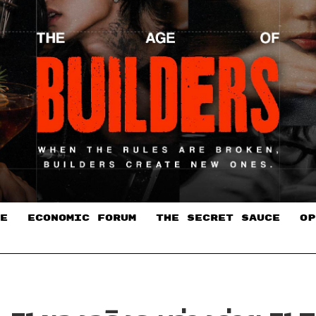
E
ECONOMIC FORUM
THE SECRET SAUCE​
OP