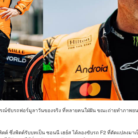
การณ์ขับรถฟอร์มูลาวันของจริง ที่หลายคนใฝ่ฝัน ขณะถ่ายทำภาพยน
 ซึ่งพิตต์รับบทเป็น ซอนนี เฮย์ส ได้ลองขับรถ F2 ที่ดัดแปลงมาเ