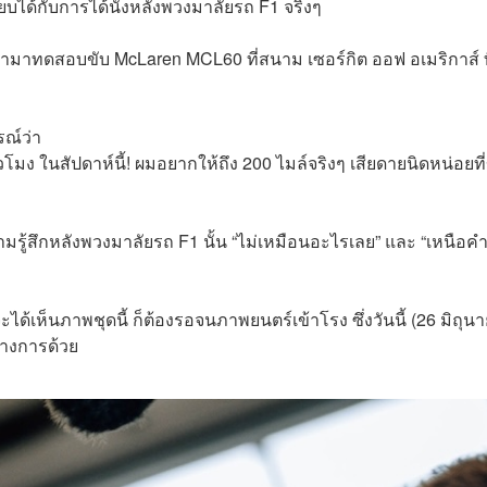
ียบได้กับการได้นั่งหลังพวงมาลัยรถ F1 จริงๆ
ามาทดสอบขับ McLaren MCL60 ที่สนาม เซอร์กิต ออฟ อเมริกาส์ ท
ณ์ว่า
่วโมง ในสัปดาห์นี้! ผมอยากให้ถึง 200 ไมล์จริงๆ เสียดายนิดหน่อยท
มรู้สึกหลังพวงมาลัยรถ F1 นั้น “ไม่เหมือนอะไรเลย” และ “เหนือค
ได้เห็นภาพชุดนี้ ก็ต้องรอจนภาพยนตร์เข้าโรง ซึ่งวันนี้ (26 มิถุน
ทางการด้วย