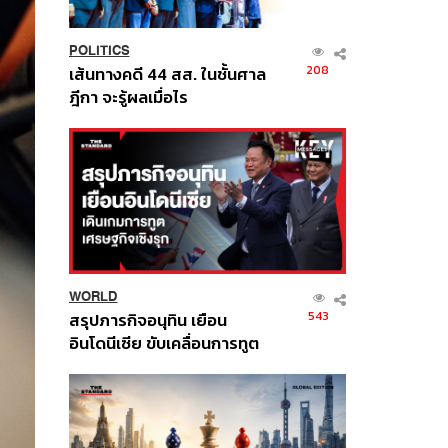
POLITICS
208
เส้นทางคดี 44 สส. ในชั้นศาล
ฎีกา จะรู้ผลเมื่อไร
WORLD
543
สรุปภารกิจอนุทิน เยือน
อินโดนีเซีย ขับเคลื่อนการทูต
เศรษฐกิจเชิงรุก ประกาศหุ้น
ส่วนยุทธศาสตร์ไทย –
อินโดนีเซีย