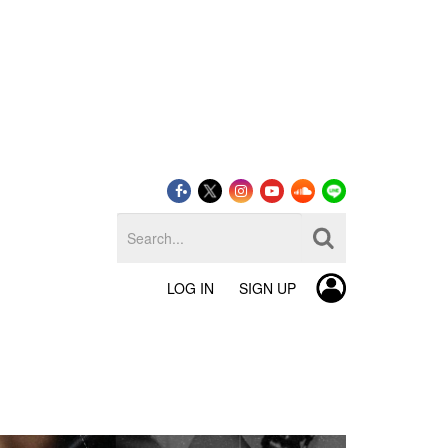
LOG IN
SIGN UP