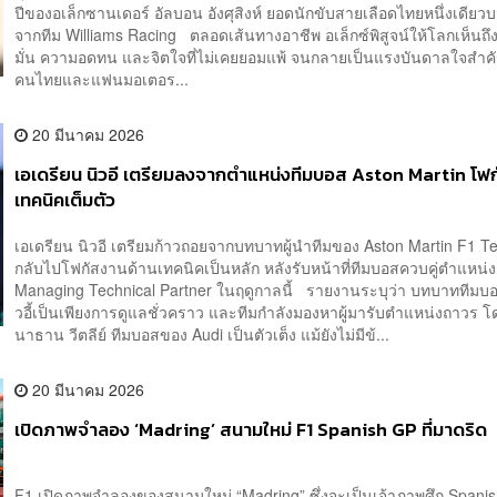
ปีของอเล็กซานเดอร์ อัลบอน อังศุสิงห์ ยอดนักขับสายเลือดไทยหนึ่งเดียว
จากทีม Williams Racing ตลอดเส้นทางอาชีพ อเล็กซ์พิสูจน์ให้โลกเห็นถึง
มั่น ความอดทน และจิตใจที่ไม่เคยยอมแพ้ จนกลายเป็นแรงบันดาลใจสำคั
คนไทยและแฟนมอเตอร...
20 มีนาคม 2026
เอเดรียน นิวอี เตรียมลงจากตำแหน่งทีมบอส Aston Martin โฟ
เทคนิคเต็มตัว
เอเดรียน นิวอี เตรียมก้าวถอยจากบทบาทผู้นำทีมของ Aston Martin F1 Te
กลับไปโฟกัสงานด้านเทคนิคเป็นหลัก หลังรับหน้าที่ทีมบอสควบคู่ตำแหน่ง
Managing Technical Partner ในฤดูกาลนี้ รายงานระบุว่า บทบาททีมบ
วอี้เป็นเพียงการดูแลชั่วคราว และทีมกำลังมองหาผู้มารับตำแหน่งถาวร โ
นาธาน วีตลีย์ ทีมบอสของ Audi เป็นตัวเต็ง แม้ยังไม่มีข้...
20 มีนาคม 2026
เปิดภาพจำลอง ‘Madring’ สนามใหม่ F1 Spanish GP ที่มาดริด
F1 เปิดภาพจำลองของสนามใหม่ “Madring” ซึ่งจะเป็นเจ้าภาพศึก Spani