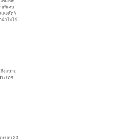
ขสิทธิ์
ลายพิเศษ
ห่งสัตว์
กนำไปใช้
มาถึงสนาม
 ประเทศ
ดครบรอบ 30