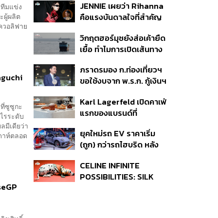
JENNIE เผยว่า Rihanna
ทีมแข่ง
ออสเตรเลีย
ผู้ผลิต
คือแรงบันดาลใจที่สำคัญ
บควอลิฟาย
ที่สุดของเธอ
วิกฤตฮอร์มุซยังส่อเค้ายืด
เยื้อ ทำไมการเปิดเส้นทาง
เดินเรือเต็มรูปแบบอาจยัง
ภราดรมอง ก.ท่องเที่ยวฯ
ไม่สามารถเกิดขึ้นได้
maguchi
ขอใช้งบจาก พ.ร.ก. กู้เงินฯ
ทำโครงการไทยเที่ยวไทย
Karl Lagerfeld เปิดคาเฟ่
พลัส ถือว่าเข้าเกณฑ์กู้เงิน
ี่ซูซูกะ
แรกของแบรนด์ที่
ฉุกเฉิน
ูไรระดับ
อัมสเตอร์ดัม
มีเดียว่า
ยุคใหม่รถ EV ราคาเริ่ม
ัปดาห์ตลอด
(ถูก) กว่ารถไฮบริด หลัง
ต้นทุนแบตเตอรี่ลดลง –
CELINE INFINITE
จีนแห่บุกตลาดเกิดใหม่
POSSIBILITIES: SILK
eseGP
แคมเปญผ้าพันคอไหมชิ้น
คลาสสิก