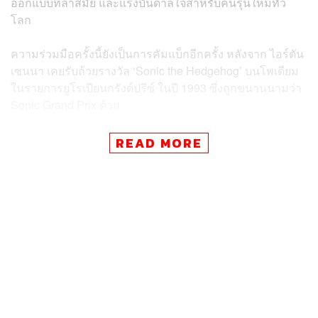
ออกแบบที่ล้ำสมัย และแรงบันดาลใจสำหรับคนรุ่นใหม่ทั่ว
โลก
ความร่วมมือครั้งนี้ยังเป็นการคัมแบ็กอีกครั้ง หลังจาก ไอร์ตัน
เซนนา เคยรับถ้วยรางวัล ‘Sonic the Hedgehog’ บนโพเดียม
ในรายการยูโรเปียนกรังด์ปรีซ์ ในปี 1993 ซึ่งถูกขนานนามว่า
Sonic Grand Prix ด้วย
ตลอดแคมเปญนี้ที่มีชื่อว่า ‘Racing Around the World’ ในปี
READ MORE
2025 ไปจนถึงปี 2026 ซึ่งเป็นปีแห่งการเฉลิมฉลองครบรอบ
35 ปีของ Sonic และ สนามกรังด์ปรีซ์ที่ 1,000 ของทีม
McLaren แฟนๆ จะได้พบกับกิจกรรมและคอนเทนต์สุด
สร้างสรรค์ที่ผสานโลกของมอเตอร์สปอร์ตและเกมเข้าด้วย
กัน