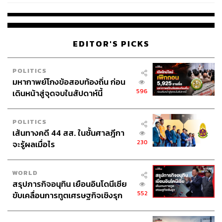
EDITOR'S PICKS
POLITICS
มหากาพย์โกงข้อสอบท้องถิ่น ก่อน
596
เดินหน้าสู่จุดจบในสัปดาห์นี้
POLITICS
เส้นทางคดี 44 สส. ในชั้นศาลฎีกา
230
จะรู้ผลเมื่อไร
WORLD
สรุปภารกิจอนุทิน เยือนอินโดนีเซีย
552
ขับเคลื่อนการทูตเศรษฐกิจเชิงรุก
ประกาศหุ้นส่วนยุทธศาสตร์ไทย –
อินโดนีเซีย