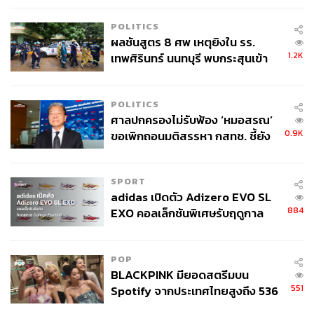
หลงใหลในความตื่นเต้นของกีฬาและความ
สงบของการอ่านหนังสือเงียบๆ
POLITICS
ผลชันสูตร 8 ศพ เหตุยิงใน รร.
1.2K
เทพศิรินทร์ นนทบุรี พบกระสุนเข้า
จุดสำคัญ ‘ศีรษะ-หน้าอก’ ครูถูกยิง
4 นัด จากระยะไกล
POLITICS
ศาลปกครองไม่รับฟ้อง ‘หมอสรณ’
0.9K
ขอเพิกถอนมติสรรหา กสทช. ชี้ยัง
ไม่ใช่ผู้เดือดร้อนเสียหาย
SPORT
adidas เปิดตัว Adizero EVO SL
884
EXO คอลเล็กชันพิเศษรับฤดูกาล
College Football
POP
BLACKPINK มียอดสตรีมบน
551
Spotify จากประเทศไทยสูงถึง 536
ล้านครั้ง ตลอด 10 ปีที่ผ่านมา