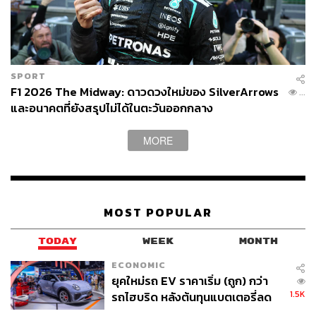
อ้างอิง:
https://www.mclaren.com/racing/partners/sega/mclar
en-announce-partnership-with-sonic-the-hedgehog/
SPORT
TAGS:
Motorsport
F1
Sonic the Hedgehog
McLaren
F1 2026 The Midway: ดาวดวงใหม่ของ SilverArrows
...
Formula 1
และอนาคตที่ยังสรุปไม่ได้ในตะวันออกกลาง
MORE
MOST POPULAR
LOADING...
TODAY
WEEK
MONTH
ECONOMIC
ABOUT THE AUTHOR
ยุคใหม่รถ EV ราคาเริ่ม (ถูก) กว่า
1.5K
รถไฮบริด หลังต้นทุนแบตเตอรี่ลด
สมศักดิ์ จันทวิชชประภา
ลง - จีนแห่บุกตลาดเกิดใหม่
โปรดิวเซอร์ คอลัมนิสต์ และบรรณาธิการ ผู้