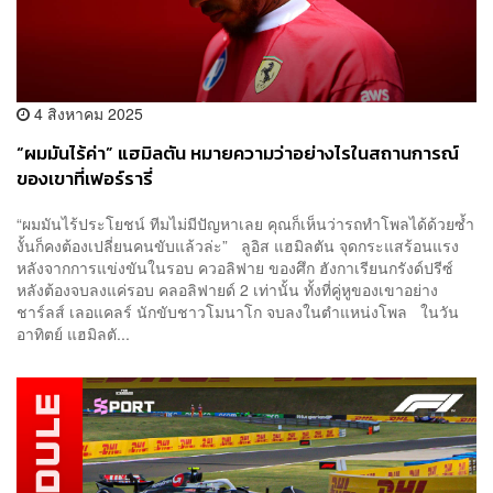
4 สิงหาคม 2025
“ผมมันไร้ค่า” แฮมิลตัน หมายความว่าอย่างไรในสถานการณ์
ของเขาที่เฟอร์รารี่
“ผมมันไร้ประโยชน์ ทีมไม่มีปัญหาเลย คุณก็เห็นว่ารถทำโพลได้ด้วยซ้ำ
งั้นก็คงต้องเปลี่ยนคนขับแล้วล่ะ” ลูอิส แฮมิลตัน จุดกระแสร้อนแรง
หลังจากการแข่งขันในรอบ ควอลิฟาย ของศึก ฮังกาเรียนกรังด์ปรีซ์
หลังต้องจบลงแค่รอบ คลอลิฟายด์ 2 เท่านั้น ทั้งที่คู่หูของเขาอย่าง
ชาร์ลส์ เลอแคลร์ นักขับชาวโมนาโก จบลงในตำแหน่งโพล ในวัน
อาทิตย์ แฮมิลตั...