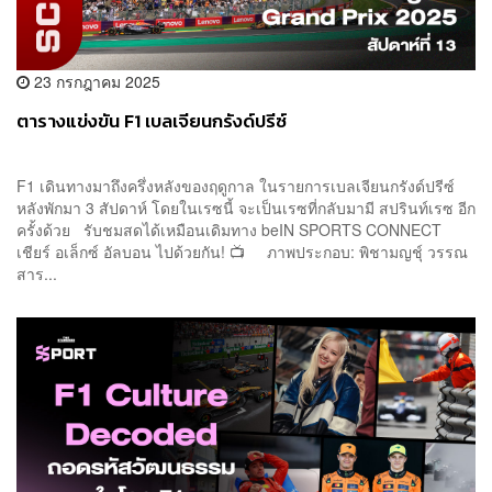
23 กรกฎาคม 2025
ตารางแข่งขัน F1 เบลเจียนกรังด์ปรีซ์
F1 เดินทางมาถึงครึ่งหลังของฤดูกาล ในรายการเบลเจียนกรังด์ปรีซ์
หลังพักมา 3 สัปดาห์ โดยในเรซนี้ จะเป็นเรซที่กลับมามี สปรินท์เรซ อีก
ครั้งด้วย รับชมสดได้เหมือนเดิมทาง beIN SPORTS CONNECT
เชียร์ อเล็กซ์ อัลบอน ไปด้วยกัน! 📺 ภาพประกอบ: พิชามญชุ์ วรรณ
สาร...