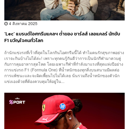
4 สิงหาคม 2025
‘Lec’ แบรนด์ไอศกรีมแคลฯ ต่ำของ ชาร์ลส์ เลอแคลร์ นักขับ
F1 ขวัญใจคนทั่วโลก
ถ้านักแข่งรถที่เร็วที่สุดในโลกกินไอศกรีมนี้ได้ ทำไมคนรักสุขภาพอย่าง
เราจะกินบ้างไม่ได้ล่ะ! เพราะทุกคนรู้กันดีว่าการเป็นนักกีฬามาควบคู่
กับการคุมอาหารสุดโหด โดยเฉพาะกีฬาที่กำลังมาแรงที่สุดแห่งปีอย่าง
การแข่งรถ F1 (Formula One) ที่น้ำหนักของทุกสิ่งบนสนามมีผลต่อ
การแพ้ชนะและจะผิดเพี้ยนไปไม่ได้เลย นั่นรวมถึงน้ำหนักของตัวนัก
แข่งเองด้วยที่ต้องควบคุมให้อยู่ใน...