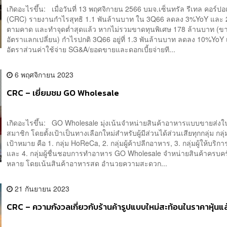
เกิดอะไรขึ้น: เมื่อวันที่ 13 พฤศจิกายน 2566 บมจ.เซ็นทรัล รีเทล คอร์ปอเ
(CRC) รายงานกำไรสุทธิ 1.1 พันล้านบาท ใน 3Q66 ลดลง 3%YoY แล
ตามคาด และทำจุดต่ำสุดแล้ว หากไม่รวมขาดทุนพิเศษ 178 ล้านบาท (ข
อัตราแลกเปลี่ยน) กำไรปกติ 3Q66 อยู่ที่ 1.3 พันล้านบาท ลดลง 10%YoY 
อัตราส่วนค่าใช้จ่าย SG&A/ยอดขายและดอกเบี้ยจ่ายที...
6 พฤศจิกายน 2023
CRC – เยี่ยมชม GO Wholesale
เกิดอะไรขึ้น: GO Wholesale มุ่งเน้นจำหน่ายสินค้าอาหารแบบขายส่ง
สมาชิก โดยตั้งเป้าเป็นทางเลือกใหม่สำหรับผู้มีส่วนได้ส่วนเสียทุกกลุ่ม กลุ่
เป้าหมาย คือ 1. กลุ่ม HoReCa, 2. กลุ่มผู้ค้าปลีกอาหาร, 3. กลุ่มผู้ให้บริ
และ 4. กลุ่มผู้ชื่นชอบการทำอาหาร GO Wholesale จำหน่ายสินค้าครบ
หลาย โดยเน้นสินค้าอาหารสด อำนวยความสะดวก...
21 กันยายน 2023
CRC – ความกังวลเกี่ยวกับร้านค้ารูปแบบใหม่สะท้อนในราคาหุ้นแล