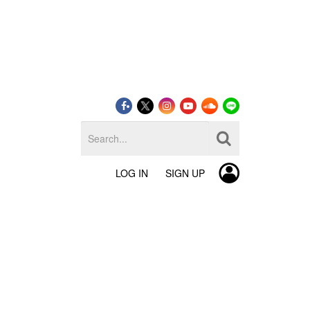
LOG IN
SIGN UP