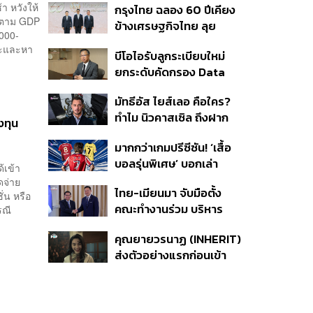
้า หวังให้
กรุงไทย ฉลอง 60 ปีเคียง
รองรับอุตสาหกรรม ดึง
โตตาม GDP
ข้างเศรษฐกิจไทย ลุย
กลุ่มแม่บ้าน-งานอิสระเข้า
,000-
ทศวรรษใหม่ ชู Data-
สู่ระบบประกันสังคม
วะและหา
บีโอไอรับลูกระเบียบใหม่
Driven ขับเคลื่อน
ยกระดับคัดกรอง Data
ยุทธศาสตร์ความยั่งยืน
Center บีบค่ายเทคจ่ายค่า
มัทธีอัส ไยส์เลอ คือใคร?
ไฟ-น้ำอัตราพิเศษ พร้อม
ทำไม นิวคาสเซิล ถึงฝาก
กางแผนยึดประโยชน์
งทุน
อนาคตไว้กับเขา
ประเทศเป็นหลัก
มากกว่าเกมปรีซีซัน! ‘เสื้อ
บอลรุ่นพิเศษ’ บอกเล่า
้เข้า
เอกลักษณ์ของแต่ละเมือง
นดจ่าย
ไทย-เมียนมา จับมือตั้ง
่น หรือ
คณะทำงานร่วม บริหาร
รณี
จัดการคุณภาพน้ำข้าม
คุณยายวรนาฏ (INHERIT)
พรมแดน ชูเป้าหมายสิ่ง
ส่งตัวอย่างแรกก่อนเข้า
แวดล้อมยั่งยืน
ฉาย 19 พ.ย. นี้