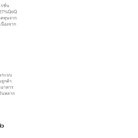
รชั่น
ะ 27%QoQ
าดทุนจาก
เนื่องจาก
ในระบบ
มลูกค้า
การอาหาร
ครันหลาก
้ว