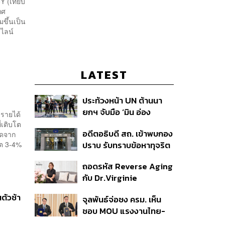
Y (เทียบ
ทศ
ขึ้นเป็น
ดไลน์
LATEST
ประท้วงหน้า UN ต้านนา
ยกฯ จับมือ ‘มิน อ่อง
ารายได้
หล่าย’ ร้องยกเลิกศูนย์ CI
่เติบโต
อดีตอธิบดี สถ. เข้าพบกอง
ิดจาก
ตัดท่อน้ำเลี้ยงกองทัพเมีย
ปราบ รับทราบข้อหาทุจริต
โต 3-4%
นมา
สอบท้องถิ่น ปฏิเสธทุกข้อ
ถอดรหัส Reverse Aging
กล่าวหา-เตรียมสู้คดีในชั้น
กับ Dr.Virginie
ศาล
Couturaud ผู้ถ่ายทอด
ตัวช้า
จุลพันธ์จ่อชง ครม. เห็น
วิทยาศาสตร์ความงามจาก
ชอบ MOU แรงงานไทย-
Dior
เมียนมา ยืดเวลา 5 ปี