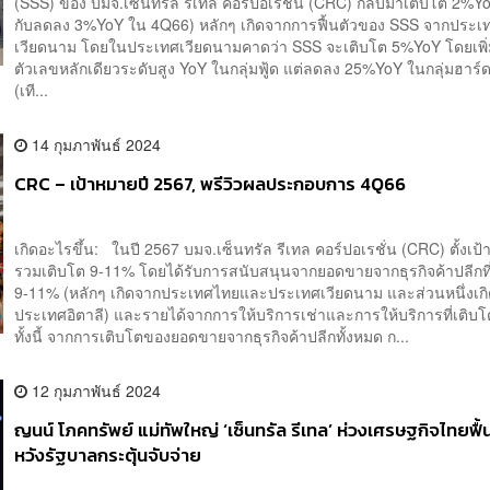
(SSS) ของ บมจ.เซ็นทรัล รีเทล คอร์ปอเรชั่น (CRC) กลับมาเติบโต 2%Yo
กับลดลง 3%YoY ใน 4Q66) หลักๆ เกิดจากการฟื้นตัวของ SSS จากประเ
เวียดนาม โดยในประเทศเวียดนามคาดว่า SSS จะเติบโต 5%YoY โดยเพิ่ม
ตัวเลขหลักเดียวระดับสูง YoY ในกลุ่มฟู้ด แต่ลดลง 25%YoY ในกลุ่มฮาร์
(เที...
14 กุมภาพันธ์ 2024
CRC – เป้าหมายปี 2567, พรีวิวผลประกอบการ 4Q66
เกิดอะไรขึ้น: ในปี 2567 บมจ.เซ็นทรัล รีเทล คอร์ปอเรชั่น (CRC) ตั้งเป้
รวมเติบโต 9-11% โดยได้รับการสนับสนุนจากยอดขายจากธุรกิจค้าปลีกที
9-11% (หลักๆ เกิดจากประเทศไทยและประเทศเวียดนาม และส่วนหนึ่งเก
ประเทศอิตาลี) และรายได้จากการให้บริการเช่าและการให้บริการที่เติบ
ทั้งนี้ จากการเติบโตของยอดขายจากธุรกิจค้าปลีกทั้งหมด ก...
12 กุมภาพันธ์ 2024
ญนน์ โภคทรัพย์ แม่ทัพใหญ่ ‘เซ็นทรัล รีเทล’ ห่วงเศรษฐกิจไทยฟื้น
หวังรัฐบาลกระตุ้นจับจ่าย