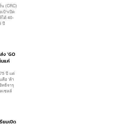
ชั่น (CRC)
เป้าเปิด
ได้ 40-
 ปี
 ส่ง ‘GO
็นแค่
75 ปี แต่
นคือ ‘ค้า
ิทธิจารุ
ฮลเซลล์
รียมเปิด