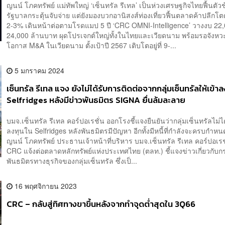
ญนน์ โภคทรัพย์ แม่ทัพใหญ่ ‘เซ็นทรัล รีเทล’ เป็นห่วงเศรษฐกิจไทยฟื้นตัวช
รัฐบาลกระตุ้นจับจ่าย แต่ยังมองบวกอานิสงส์ท่องเที่ยวฟื้นตลาดค้าปลีก
2-3% เดินหน้าต่อตามโรดแมป 5 ปี ‘CRC OMNI-Intelligence’ วางงบ 22
24,000 ล้านบาท ผุดโปรเจกต์ใหญ่ทั้งในไทยและเวียดนาม พร้อมรอจังห
โอกาส M&A ในเวียดนาม ตั้งเป้าปี 2567 เติบโตอยู่ที่ 9-...
5 มกราคม 2024
เซ็นทรัล รีเทล แจง ยังไม่ได้รับการติดต่อจากกลุ่มเซ็นทรัลให้เข้าล
Selfridges หลังมีข่าวพันธมิตร SIGNA ยื่นล้มละลาย
บมจ.เซ็นทรัล รีเทล คอร์ปอเรชั่น ออกโรงชี้แจงยืนยันว่ากลุ่มเซ็นทรัลไม่ได
ลงทุนใน Selfridges หลังพันธมิตรมีปัญหา อีกทั้งมีหนี้ที่กำลังจะครบกำห
ญนน์ โภคทรัพย์ ประธานเจ้าหน้าที่บริหาร บมจ.เซ็นทรัล รีเทล คอร์ปอเรชั
CRC แจ้งต่อตลาดหลักทรัพย์แห่งประเทศไทย (ตลท.) ชี้แจงข่าวเกี่ยวกับก
พันธมิตรทางธุรกิจของกลุ่มเซ็นทรัล ซึ่งเป็...
16 พฤศจิกายน 2023
CRC – กลับสู่ทิศทางขาขึ้นหลังจากทำจุดต่ำสุดใน 3Q66