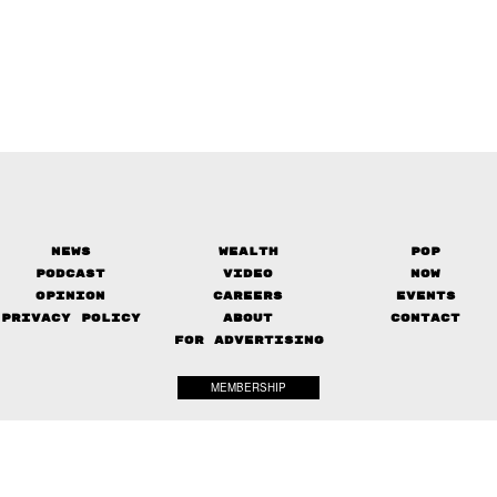
News
Wealth
Pop
Podcast
Video
Now
Opinion
Careers
Events
Privacy Policy
About
Contact
FOR ADVERTISING
MEMBERSHIP