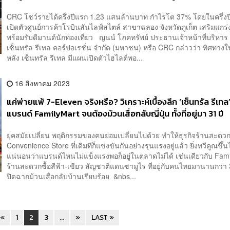
CRC โชว์รายได้ครึ่งปีแรก 1.23 แสนล้านบาท กำไรโต 37% โดยในครึ่งปี
เปิดตัวศูนย์การค้าโรบินสันไลฟ์สไตล์ สาขาฉลอง จังหวัดภูเก็ต เสริมแกร่ง
พร้อมรับดีมานด์นักท่องเที่ยว ญนน์ โภคทรัพย์ ประธานเจ้าหน้าที่บริหาร 
เซ็นทรัล รีเทล คอร์ปอเรชั่น จำกัด (มหาชน) หรือ CRC กล่าวว่า ทิศทางใน
หลัง เซ็นทรัล รีเทล มีแผนเปิดตัวไฮไลต์พอ...
16 สิงหาคม 2023
แค่พ่ายแพ้ 7-Eleven จริงหรือ? วิเคราะห์เบื้องลึก ‘เซ็นทรัล รีเทล’ ท
แบรนด์ FamilyMart จนต้องม้วนเสื่อกลับญี่ปุ่น ทั้งที่อยู่มา 31 ปี
ยุคสมัยเปลี่ยน พฤติกรรมของคนย่อมเปลี่ยนไปด้วย ทำให้ธุรกิจร้านสะดวกซ
Convenience Store ที่เดิมทีก็แข่งขันกันอย่างรุนแรงอยู่แล้ว ยิ่งทวีคูณขึ้น
แน่นอนว่าแบรนด์ไหนไม่แข็งแรงพอก็อยู่ในตลาดไม่ได้ เช่นเดียวกับ Fam
ร้านสะดวกซื้อสีฟ้า-เขียว สัญชาติแดนซามูไร ที่อยู่กับคนไทยมานานกว่า 3
ปิดฉากม้วนเสื่อกลับบ้านเรียบร้อย &nbs...
«
1
2
3
...
»
LAST »