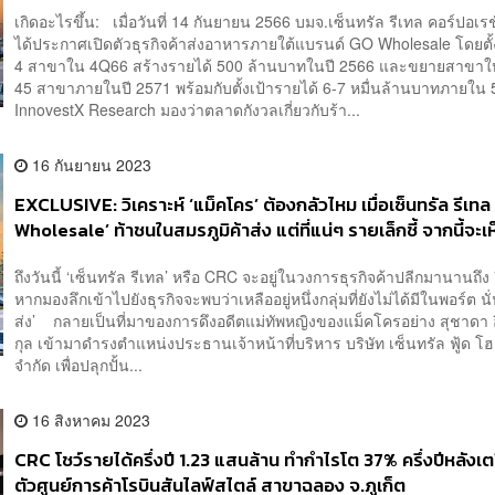
เกิดอะไรขึ้น: เมื่อวันที่ 14 กันยายน 2566 บมจ.เซ็นทรัล รีเทล คอร์ปอเร
ได้ประกาศเปิดตัวธุรกิจค้าส่งอาหารภายใต้แบรนด์ GO Wholesale โดยตั้ง
4 สาขาใน 4Q66 สร้างรายได้ 500 ล้านบาทในปี 2566 และขยายสาขาให้
45 สาขาภายในปี 2571 พร้อมกับตั้งเป้ารายได้ 6-7 หมื่นล้านบาทภายใน 5
InnovestX Research มองว่าตลาดกังวลเกี่ยวกับร้า...
16 กันยายน 2023
EXCLUSIVE: วิเคราะห์ ‘แม็คโคร’ ต้องกลัวไหม เมื่อเซ็นทรัล รีเทล
Wholesale’ ท้าชนในสมรภูมิค้าส่ง แต่ที่แน่ๆ รายเล็กชี้ จากนี้จะเห
รายใหญ่แข่งกันเอง!
ถึงวันนี้ ‘เซ็นทรัล รีเทล’ หรือ CRC จะอยู่ในวงการธุรกิจค้าปลีกมานานถึง 
หากมองลึกเข้าไปยังธุรกิจจะพบว่าเหลืออยู่หนึ่งกลุ่มที่ยังไม่ได้มีในพอร์ต นั่
ส่ง’ กลายเป็นที่มาของการดึงอดีตแม่ทัพหญิงของแม็คโครอย่าง สุชาดา อ
กุล เข้ามาดำรงตำแหน่งประธานเจ้าหน้าที่บริหาร บริษัท เซ็นทรัล ฟู้ด โ
จำกัด เพื่อปลุกปั้น...
16 สิงหาคม 2023
CRC โชว์รายได้ครึ่งปี 1.23 แสนล้าน ทำกำไรโต 37% ครึ่งปีหลังเต
ตัวศูนย์การค้าโรบินสันไลฟ์สไตล์ สาขาฉลอง จ.ภูเก็ต