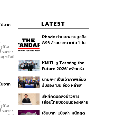
LATEST
ดไปจาก
Rhode ทำยอดขายสูงถึง
นำ
893 ล้านบาทภายใน 1 วัน
รูบิโอ
กับซัมเมอร์คอลเล็กชัน
ี้ หนทาง
ล่าสุด
ม) ทรัมป์
KMITL ชู ‘Farming the
Future 2026’ พลิกครัว
โลก สู่เกษตร-อาหารยั่งยืน
นายกฯ’ เป็นเจ้าภาพเลี้ยง
ด้วย One Health
ดไปจาก
รับรอง ‘มิน อ่อง หล่าย’
พร้อมเชิญบิ๊กธุรกิจไทย
สีหศักดิ์แถลงข่าวการ
ร่วมงาน
นำ
เยือนไทยของมินอ่องหล่าย
รูบิโอ
ชี้หารือทวิภาคี ครอบคลุม
ี้ หนทาง
เงินบาท ‘แข็งค่า’ หนักสุด
สร้างสรรค์ ตรงไปตรงมา