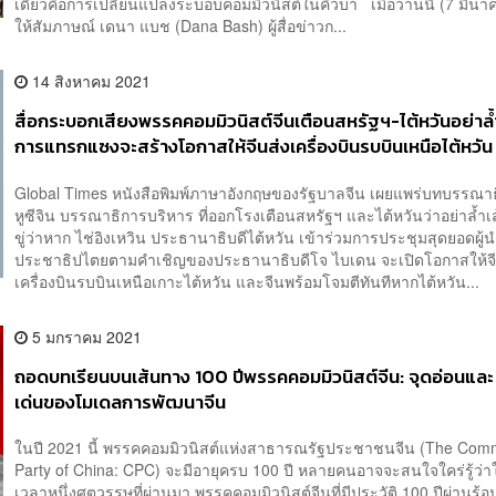
เดียวคือการเปลี่ยนแปลงระบอบคอมมิวนิสต์ในคิวบา เมื่อวานนี้ (7 มีนาค
ให้สัมภาษณ์ เดนา แบช (Dana Bash) ผู้สื่อข่าวก...
14 สิงหาคม 2021
สื่อกระบอกเสียงพรรคคอมมิวนิสต์จีนเตือนสหรัฐฯ-ไต้หวันอย่าล้ำเ
การแทรกแซงจะสร้างโอกาสให้จีนส่งเครื่องบินรบบินเหนือไต้หวัน
Global Times หนังสือพิมพ์ภาษาอังกฤษของรัฐบาลจีน เผยแพร่บทบรรณา
หูซีจิน บรรณาธิการบริหาร ที่ออกโรงเตือนสหรัฐฯ และไต้หวันว่าอย่าล้ำเ
ขู่ว่าหาก ไช่อิงเหวิน ประธานาธิบดีไต้หวัน เข้าร่วมการประชุมสุดยอดผู
ประชาธิปไตยตามคำเชิญของประธานาธิบดีโจ ไบเดน จะเปิดโอกาสให้จี
เครื่องบินรบบินเหนือเกาะไต้หวัน และจีนพร้อมโจมตีทันทีหากไต้หวัน...
5 มกราคม 2021
ถอดบทเรียนบนเส้นทาง 100 ปีพรรคคอมมิวนิสต์จีน: จุดอ่อนและ 
เด่นของโมเดลการพัฒนาจีน
ในปี 2021 นี้ พรรคคอมมิวนิสต์แห่งสาธารณรัฐประชาชนจีน (The Com
Party of China: CPC) จะมีอายุครบ 100 ปี หลายคนอาจจะสนใจใคร่รู้ว่า
เวลาหนึ่งศตวรรษที่ผ่านมา พรรคคอมมิวนิสต์จีนที่มีประวัติ 100 ปีผ่านร้อ