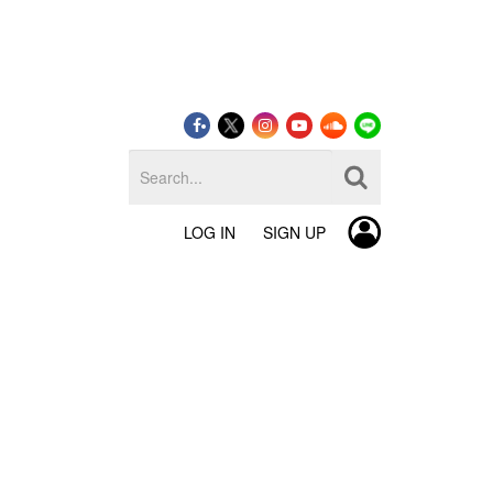
LOG IN
SIGN UP