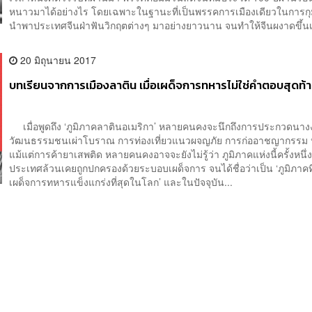
หนาวมาได้อย่างไร โดยเฉพาะในฐานะที่เป็นพรรคการเมืองเดียวในการกุ
นำพาประเทศจีนฝ่าฟันวิกฤตต่างๆ มาอย่างยาวนาน จนทำให้จีนผงาดขึ้นเป
20 มิถุนายน 2017
บทเรียนจากการเมืองลาติน เมื่อเผด็จการทหารไม่ใช่คำตอบสุดท้
เมื่อพูดถึง ‘ภูมิภาคลาตินอเมริกา’ หลายคนคงจะนึกถึงการประกวดนา
วัฒนธรรมชนเผ่าโบราณ การท่องเที่ยวแนวผจญภัย การก่ออาชญากรรม 
แม้แต่การค้ายาเสพติด หลายคนคงอาจจะยังไม่รู้ว่า ภูมิภาคแห่งนี้ครั้งหนึ่ง
ประเทศล้วนเคยถูกปกครองด้วยระบอบเผด็จการ จนได้ชื่อว่าเป็น ‘ภูมิภาคท
เผด็จการทหารแข็งแกร่งที่สุดในโลก’ และในปัจจุบัน...