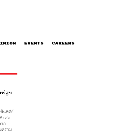
INION
EVENTS
CAREERS
สหรัฐฯ
ที่คีย์
) ส่ง
จาก
สงคราม