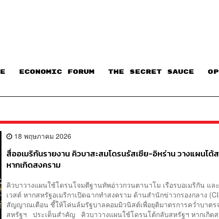
E
ECONOMIC FORUM
THE SECRET SAUCE​
OP
18 พฤษภาคม 2026
สื่ออเมริกันรายงาน คิวบาสะสมโดรนรัสเซีย-อิหร่าน วางแผนโต้
หากเกิดสงคราม
คิวบาวางแผนใช้โดรนโจมตีฐานทัพอ่าวกวนตานาโม เรือรบอเมริกัน และพื้น
เวสต์ หากสหรัฐอเมริกาเปิดฉากทำสงคราม ด้านสำนักข่าวกรองกลาง (CIA
สัญญาณเตือน ชี้ให้โค่นล้มรัฐบาลคอมมิวนิสต์เพื่อยุติมาตรการคว่ำบาตร
สหรัฐฯ ประเด็นสำคัญ คิวบาวางแผนใช้โดรนโต้กลับสหรัฐฯ หากเกิด