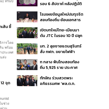
ม) ทรัมป์
รอบ 6 สัปดาห์ หลังปฏิบัติ
ย้ำต้องการให้เมียนมากลับ
การแทรกแซงเยนของ
สู่อาเซียน
โรมเผยข้อมูลใหม่ปมทุจริต
สหรัฐฯ-ญี่ปุ่น Standard
สอบท้องถิ่น ย้อนเอกสาร
Chartered เปิดเป้าสิ้นปีนี้
ประชุมปี 2567 พบชื่อ
จ่อแข็งต่อแตะ 32.50 บาท
ส้น ชี้
เปิดบทใหม่ไทย-เมียนมา
อนุทิน จ่อสอบต่อเอี่ยว
ต่อดอลลาร์
ดัน JTC ในรอบ 10 ปี ปลุก
ตัดตอน ม.บูรพา หรือไม่
‘เส้นเลือดใหญ่’ ค้า
ธิการโดย
มท. 2 ลุยชายแดนสุรินทร์
ชายแดน ท่าเรือน้ำลึก
ส้น พร้อม
สั่ง กฟภ. ขยายไฟฟ้า
ทวาย
้นำประเทศ
‘ปราสาทตาควาย–เนิน
นส่ง
ก กลาง ฟันโกงสอบท้อง
350’ เสริมความมั่นคง
ถิ่น 5,925 ราย ประกาศ
ชายแดน
บัญชีใหม่ 7 ส.ค. ส่วน 97
ทักษิณ ร่วมสวดพระ
ราย รอ ป.ป.ช. ขีดเส้นแล้ว
12 จุด
อภิธรรมศพ ‘พล.ต.ท.
เสร็จ 31 ส.ค.
ผ่อน’ บิดา ‘พักตร์พิไล ทวี
สิน’ สิริอายุ 103 ปี แกนนำ
munist
เพื่อไทย-บุคคลหลาก
ในช่วง
วงการร่วมอาลัย
นผ่าน