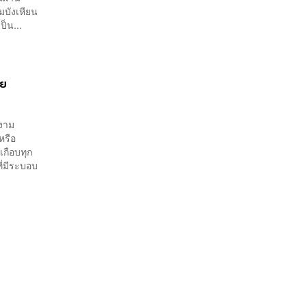
มบังเหียน
็น...
าย
งงาม
หรือ
เกือบทุก
ี่มีระบอบ