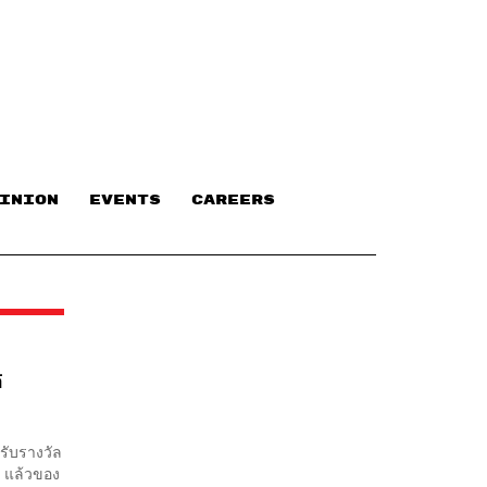
INION
EVENTS
CAREERS
์
นรับรางวัล
 9 แล้วของ
“อย่างแรก