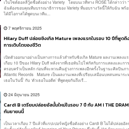
ฉันต้องขอบคุณทีมบรรณาธิการของ Variety ที่มอบรางวัลนี้ให้กับฉัน พร้อ
ได้มีโอกาสได้พูดบนเวทีแ...
7 พฤศจิกายน 2025
Hilary Duff ปล่อยซิงเกิล Mature เพลงแรกในรอบ 10 ปีที่พูดถึงเ
การเติบโตของชีวิต
เปิดตัวออกมาอย่างเป็นทางการแล้วสำหรับซิงเกิล Mature ผลงานเพลง
เกือบ 10 ปีของ Hilary Duff หลังจากที่เธอหันไปโฟกัสกับการแสดงและกา
ครอบครัวเป็นหลัก ก่อนที่จะหวนคืนสู่วงการเพลงอีกครั้งในฐานะศิลปินภาย
Atlantic Records Mature เป็นผลงานเพลงที่เปรียบเสมือนบทสนทนาระหว
เธอในวันนี้’ กับ ‘ตัวเธอในอดีต’ ที่พูดคุยกันถึงเรื...
24 มิถุนายน 2025
Cardi B เตรียมปล่อยอัลบั้มใหม่ในรอบ 7 ปี กับ AM I THE DRA
กันยายนนี้
เป็นเวลาเกือบ 7 ปีแล้วที่แรปเปอร์หญิงชื่อดังอย่าง Cardi B ไม่ได้ปล่อยอัลบ
นับตั้งแต่อัลบั้มเดบิวต์ Invasion of Your Privacy ซึ่งวันนี้ (24 มิถุนายน) เ