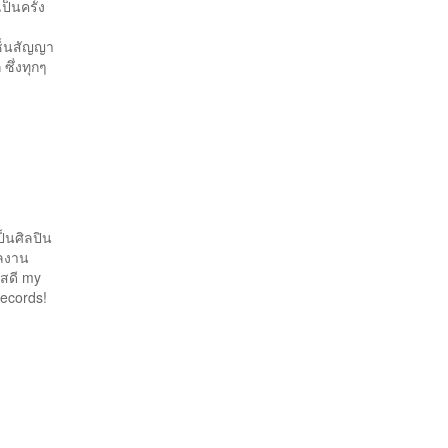
ซ็นสัญญา
 ซึ่งทุกๆ
็นศิลปิน
ผลงาน
สดี my
Records!