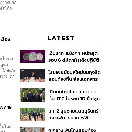
มให้ฉัน
LATEST
รื่อง
เงินบาท ‘แข็งค่า’ หนักสุด
แรกในรอบ
รอบ 6 สัปดาห์ หลังปฏิบัติ
รดูแล
การแทรกแซงเยนของ
ใต้สังกัด
โรมเผยข้อมูลใหม่ปมทุจริต
สหรัฐฯ-ญี่ปุ่น Standard
่าง ‘ตัว
สอบท้องถิ่น ย้อนเอกสาร
Chartered เปิดเป้าสิ้นปีนี้
ประชุมปี 2567 พบชื่อ
จ่อแข็งต่อแตะ 32.50 บาท
เปิดบทใหม่ไทย-เมียนมา
อนุทิน จ่อสอบต่อเอี่ยว
ต่อดอลลาร์
ดัน JTC ในรอบ 10 ปี ปลุก
ตัดตอน ม.บูรพา หรือไม่
‘เส้นเลือดใหญ่’ ค้า
MA? 19
มท. 2 ลุยชายแดนสุรินทร์
ชายแดน ท่าเรือน้ำลึก
สั่ง กฟภ. ขยายไฟฟ้า
ทวาย
‘ปราสาทตาควาย–เนิน
ั้มใหม่
ก กลาง ฟันโกงสอบท้อง
350’ เสริมความมั่นคง
ธอก็