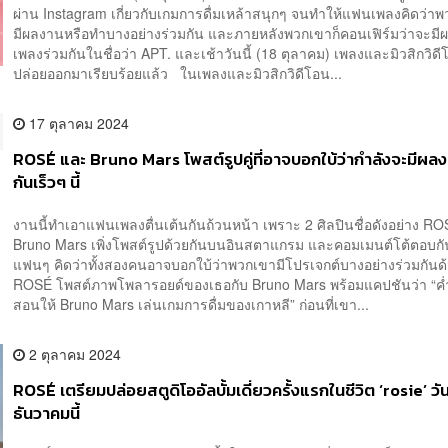
ผ่าน Instagram เกี่ยวกับเกมการดื่มเหล้าสนุกๆ จนทำให้แฟนเพลงคิดว่า
มีผลงานหรือทำบางอย่างร่วมกัน และภายหลังพวกเขาก็คอนเฟิร์มว่าจะมี
เพลงร่วมกันในชื่อว่า APT. และเช้าวันนี้ (18 ตุลาคม) เพลงและมิวสิกวิดีโอ
ปล่อยออกมาเรียบร้อยแล้ว ในเพลงและมิวสิกวิดีโอน...
17 ตุลาคม 2024
ROSÉ และ Bruno Mars โพสต์รูปคู่ที่อาจบอกใบ้ว่ากำลังจะมีผล
กันเร็วๆ นี้
งานนี้ทำเอาแฟนเพลงตื่นเต้นกันถ้วนหน้า เพราะ 2 ศิลปินชื่อดังอย่าง R
Bruno Mars เพิ่งโพสต์รูปด้วยกันบนอินสตาแกรม และคอมเมนต์โต้ตอบก
แฟนๆ คิดว่าทั้งสองคนอาจบอกใบ้ว่าพวกเขามีโปรเจกต์บางอย่างร่วมกัน
ROSÉ โพสต์ภาพโพลารอยด์ของเธอกับ Bruno Mars พร้อมแคปชันว่า “ค่ำค
สอนให้ Bruno Mars เล่นเกมการดื่มของเกาหลี” ก่อนที่เขา...
2 ตุลาคม 2024
ROSÉ เตรียมปล่อยสตูดิโออัลบั้มเดี่ยวครั้งแรกในชีวิต ‘rosie’ วันท
ธันวาคมนี้
ROSÉ ประกาศว่าเธอจะปล่อยอัลบั้มในฐานะศิลปินเดี่ยวอย่างเต็มรูปแบบเป