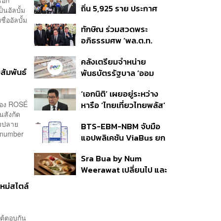
ถิ่น 5,925 ราย ประกาศ
ชายแดน
นอัลบั้ม
บัญชีใหม่ 7 ส.ค. ส่วน 97
่ออัลบั้ม
ทักษิณ ร่วมสวดพระ
ราย รอ ป.ป.ช. ขีดเส้นแล้ว
อภิธรรมศพ ‘พล.ต.ท.
เสร็จ 31 ส.ค.
ผ่อน’ บิดา ‘พักตร์พิไล ทวี
คลังเตรียมจำหน่าย
สิน’ สิริอายุ 103 ปี แกนนำ
สัมพันธ์
พันธบัตรรัฐบาล ‘ออม
เพื่อไทย-บุคคลหลาก
พลัส’ รอบถัดไป เร็วสุด 4
วงการร่วมอาลัย
‘เอกนิติ’ เผยอยู่ระหว่าง
ก.ย.นี้ อาจเพิ่มสัดส่วนการ
่ของ ROSÉ
หารือ ‘ไทยเที่ยวไทยพลัส’
ขายแบบ Small Lot First
นสังกัด
มีสิทธิใช้งบจากเงินกู้ 4
มากขึ้น
วงปลาย
BTS-EBM-NBM จับมือ
แสนล้าน มั่นใจงบต่อ ‘ไทย
 number
แอปพลิเคชัน ViaBus ยก
ช่วยไทย พลัส’ เฟส 2 มี
ระดับการติดตามตำแหน่ง
เพียงพอ
Sra Bua by Num
รถไฟฟ้า 3 สายแบบเรียล
Weerawat เปลี่ยนไป และ
ไทม์
นี่คือเหตุผลที่เราควรกลับ
หม่สไตล์
ไปอีกครั้ง
โต้ตอบกัน