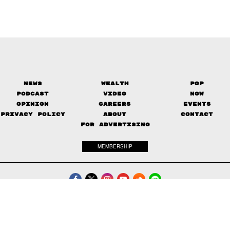
News
Wealth
Pop
Podcast
Video
Now
Opinion
Careers
Events
Privacy Policy
About
Contact
FOR ADVERTISING
MEMBERSHIP
© 2017-
The Standard. All rights reserved.