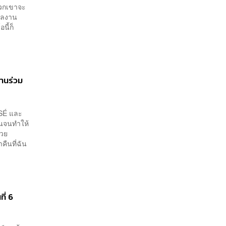
พวกเขาจะ
ผลงาน
นี้ก็
งานร่วม
OSÉ และ
ันจนทำให้
ด้วย
ืนที่ฉัน
ี่ 6
็นครั้ง