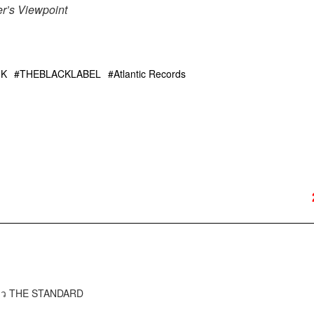
r’s Viewpoint
NK
THEBLACKLABEL
Atlantic Records
ข่าว THE STANDARD