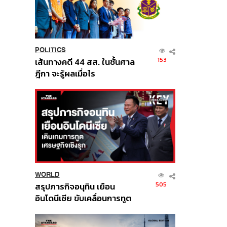
POLITICS
153
เส้นทางคดี 44 สส. ในชั้นศาล
ฎีกา จะรู้ผลเมื่อไร
WORLD
505
สรุปภารกิจอนุทิน เยือน
อินโดนีเซีย ขับเคลื่อนการทูต
เศรษฐกิจเชิงรุก ประกาศหุ้น
ส่วนยุทธศาสตร์ไทย –