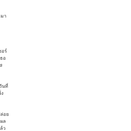
กมา
ซอร์
เธอ
’s
นที่
่ง
ปล่อย
ีผล
ล้ว