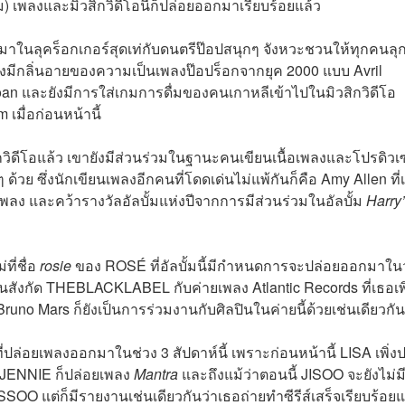
ม) เพลงและมิวสิกวิดีโอนี้ก็ปล่อยออกมาเรียบร้อยแล้ว
มาในลุคร็อกเกอร์สุดเท่กับดนตรีป๊อปสนุกๆ จังหวะชวนให้ทุกคนลุ
้งยังมีกลิ่นอายของความเป็นเพลงป๊อปร็อกจากยุค 2000 แบบ Avril
Roan และยังมีการใส่เกมการดื่มของคนเกาหลีเข้าไปในมิวสิกวิดีโอ
เมื่อก่อนหน้านี้
ิดีโอแล้ว เขายังมีส่วนร่วมในฐานะคนเขียนเนื้อเพลงและโปรดิวเ
ด้วย ซึ่งนักเขียนเพลงอีกคนที่โดดเด่นไม่แพ้กันก็คือ Amy Allen ที่
ง และคว้ารางวัลอัลบั้มแห่งปีจากการมีส่วนร่วมในอัลบั้ม
Harry
ที่ชื่อ
rosie
ของ ROSÉ ที่อัลบั้มนี้มีกำหนดการจะปล่อยออกมาในวั
้นสังกัด THEBLACKLABEL กับค่ายเพลง Atlantic Records ที่เธอเพิ
uno Mars ก็ยังเป็นการร่วมงานกับศิลปินในค่ายนี้ด้วยเช่นเดียวกัน
ล่อยเพลงออกมาในช่วง 3 สัปดาห์นี้ เพราะก่อนหน้านี้ LISA เพิ่ง
 JENNIE ก็ปล่อยเพลง
Mantra
และถึงแม้ว่าตอนนี้ JISOO จะยังไม่ม
SOO แต่ก็มีรายงานเช่นเดียวกันว่าเธอถ่ายทำซีรีส์เสร็จเรียบร้อยแ