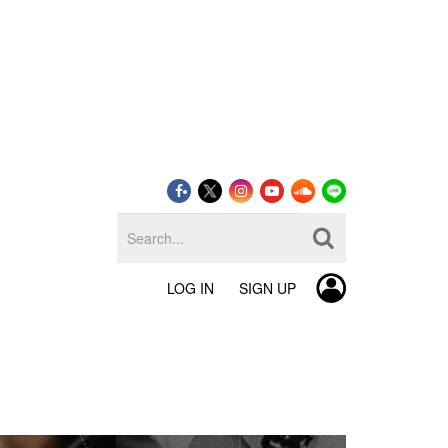
LOG IN
SIGN UP