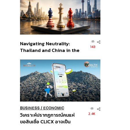
อินโดนีเซีย
Navigating Neutrality:
143
Thailand and China in the
Age of a New Global
Order
BUSINESS
/
ECONOMIC
2.4K
วิเคราะห์ปรากฏการณ์คนแห่
ขอสินเชื่อ CLICX อาจเป็น
เพียงยอดภูเขาน้ำแข็ง ของ