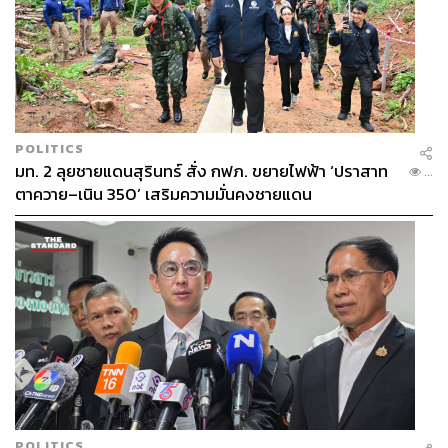
POLITICS
มท. 2 ลุยชายแดนสุรินทร์ สั่ง กฟภ. ขยายไฟฟ้า ‘ปราสาท
...
ตาควาย–เนิน 350’ เสริมความมั่นคงชายแดน
POLITICS