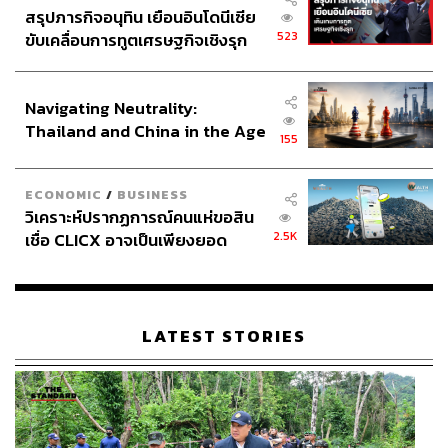
สรุปภารกิจอนุทิน เยือนอินโดนีเซีย
523
ขับเคลื่อนการทูตเศรษฐกิจเชิงรุก
ประกาศหุ้นส่วนยุทธศาสตร์ไทย –
อินโดนีเซีย
Navigating Neutrality:
Thailand and China in the Age
155
of a New Global Order
ECONOMIC
/
BUSINESS
วิเคราะห์ปรากฏการณ์คนแห่ขอสิน
2.5K
เชื่อ CLICX อาจเป็นเพียงยอด
ภูเขาน้ำแข็ง ของปัญหาหนี้ครัว
เรือนไทยที่ถูกซุกไว้
LATEST STORIES