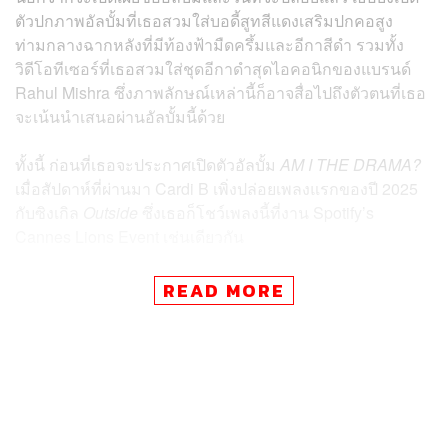
ตัวปกภาพอัลบั้มที่เธอสวมใส่บอดี้สูทสีแดงเสริมปกคอสูง
ท่ามกลางฉากหลังที่มีท้องฟ้ามืดครึ้มและอีกาสีดำ รวมทั้ง
วิดีโอทีเซอร์ที่เธอสวมใส่ชุดอีกาดำสุดไอคอนิกของแบรนด์
Rahul Mishra ซึ่งภาพลักษณ์เหล่านี้ก็อาจสื่อไปถึงตัวตนที่เธอ
จะเน้นนำเสนอผ่านอัลบั้มนี้ด้วย
ทั้งนี้ ก่อนที่เธอจะประกาศเปิดตัวอัลบั้ม
AM I THE DRAMA?
เมื่อสัปดาห์ที่ผ่านมา Cardi B เพิ่งปล่อยเพลงแรกของปี 2025
กับซิงเกิล
Outside
ซึ่งเธอก็โชว์เพลงนี้ที่งาน Spotify’s
Cannes Lions Event เช่นเดียวกัน
ภาพ:
Cardi B
READ MORE
อ้างอิง:
https://variety.com/2025/music/news/cardi-b-announc
es-am-i-the-drama-release-date-1236437988/
TAGS:
ดนตรี
Cardi B
Atlantic Records