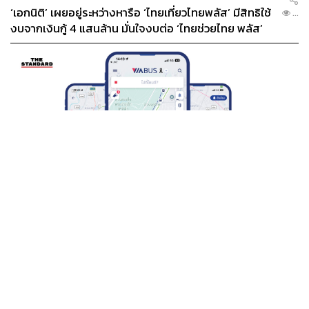
‘เอกนิติ’ เผยอยู่ระหว่างหารือ ‘ไทยเที่ยวไทยพลัส’ มีสิทธิใช้
...
งบจากเงินกู้ 4 แสนล้าน มั่นใจงบต่อ ‘ไทยช่วยไทย พลัส’
เฟส 2 มีเพียงพอ
THAILAND
BTS-EBM-NBM จับมือแอปพลิเคชัน ViaBus ยกระดับ
...
การติดตามตำแหน่งรถไฟฟ้า 3 สายแบบเรียลไทม์