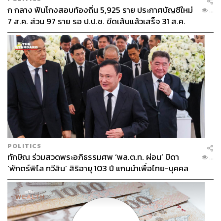
ก กลาง ฟันโกงสอบท้องถิ่น 5,925 ราย ประกาศบัญชีใหม่
...
7 ส.ค. ส่วน 97 ราย รอ ป.ป.ช. ขีดเส้นแล้วเสร็จ 31 ส.ค.
POLITICS
ทักษิณ ร่วมสวดพระอภิธรรมศพ ‘พล.ต.ท. ผ่อน’ บิดา
...
‘พักตร์พิไล ทวีสิน’ สิริอายุ 103 ปี แกนนำเพื่อไทย-บุคคล
หลากวงการร่วมอาลัย