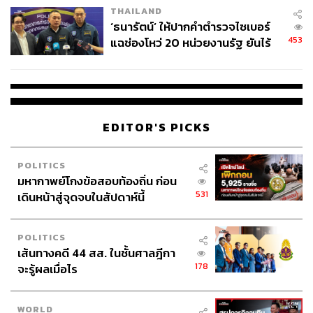
THAILAND
‘ธนารัตน์’ ให้ปากคำตำรวจไซเบอร์
453
แฉช่องโหว่ 20 หน่วยงานรัฐ ยันไร้
นัยทางการเมือง
EDITOR'S PICKS
POLITICS
มหากาพย์โกงข้อสอบท้องถิ่น ก่อน
531
เดินหน้าสู่จุดจบในสัปดาห์นี้
POLITICS
เส้นทางคดี 44 สส. ในชั้นศาลฎีกา
178
จะรู้ผลเมื่อไร
WORLD