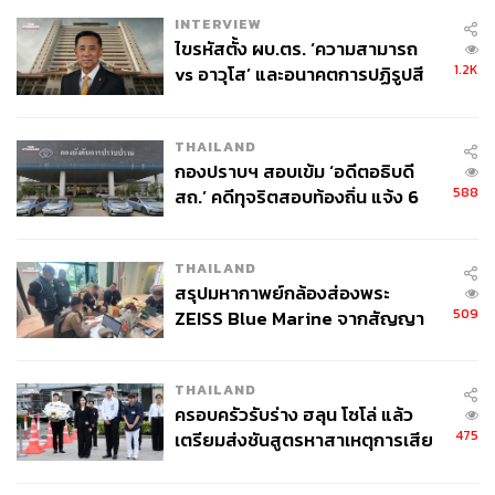
INTERVIEW
ไขรหัสตั้ง ผบ.ตร. ‘ความสามารถ
1.2K
vs อาวุโส’ และอนาคตการปฏิรูปสี
กากี กับ พล.ต.อ. เอก อังสนานนท์
THAILAND
กองปราบฯ สอบเข้ม ‘อดีตอธิบดี
588
สถ.’ คดีทุจริตสอบท้องถิ่น แจ้ง 6
ข้อหาหนัก จ่อชง ป.ป.ช. 12 ส.ค. นี้
THAILAND
สรุปมหากาพย์กล้องส่องพระ
509
ZEISS Blue Marine จากสัญญา
ผลิต 8.3 ล้าน สู่ข้อพิพาท ‘มา
เวลล์ฯ’ ฟ้อง ‘โทน บางแค’ ผิดนัด
THAILAND
จ่ายหนี้-แอบระบุแบรนด์
ครอบครัวรับร่าง ฮลุน โซโล่ แล้ว
475
เตรียมส่งชันสูตรหาสาเหตุการเสีย
ชีวิต