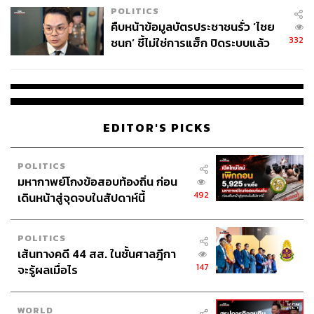
POLITICS
คืบหน้าข้อมูลบัตรประชาชนรั่ว ‘ไชย
332
ชนก’ ชี้ไม่ใช่การแฮ็ก ปิดระบบแล้ว
พบต้นตอจาก IP เดียว
EDITOR'S PICKS
POLITICS
มหากาพย์โกงข้อสอบท้องถิ่น ก่อน
492
เดินหน้าสู่จุดจบในสัปดาห์นี้
POLITICS
เส้นทางคดี 44 สส. ในชั้นศาลฎีกา
147
จะรู้ผลเมื่อไร
WORLD