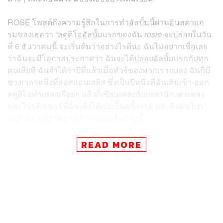
ROSÉ โพสต์ถึงความรู้สึกในการทำอัลบั้มนี้ผ่านอินสตาแก
รมของเธอว่า “สตูดิโออัลบั้มแรกของฉัน
rosie
จะปล่อยในวัน
ที่ 6 ธันวาคมนี้ จะเริ่มต้นว่าอย่างไรดีนะ ฉันไม่อยากเชื่อเลย
ว่าฉันจะมีโอกาสประกาศว่า ฉันจะได้ปล่อยอัลบั้มแรกกับทุก
คนเสียที ฉันจำได้ว่าปีที่แล้วเมื่อทัวร์ของพวกเราจบลง ฉันก็มี
ช่วงเวลาหนึ่งที่ลอสแอนเจลิส ซึ่งเป็นปีหนึ่งที่ฉันเดินเข้า-ออก
สตูดิโอทำเพลงเรื่อยๆ แล้วก็เขียนเพลงกับเหล่านักแต่งเพลง
และโปรดิวเซอร์ที่ฉันเพิ่งได้เจอเป็นครั้งแรก และคิดต่อไปว่า
จะทำอย่างไรกับการทำงานบนเส้นทางนี้
“ฉันหลับไปด้วยความรู้สึกสับสนและหลงทางหลายคืน แต่ด้วย
READ MORE
การสนับสนุนจากเพื่อน ครอบครัวอันเป็นที่รัก ทีมของฉัน
และแน่นอนว่า my number ones (ชื่อแฟนคลับของ ROSÉ)
วันนี้ฉันจึงมีโอกาสมานั่งอยู่ที่นี่ด้วยความตื่นเต้นที่จะประกาศ
วันปล่อยอัลบั้ม ซึ่งฉันก็ทุ่มเททั้งแรงกายและแรงใจทั้งหมดที่มี
ให้กับอัลบั้มชุดนี้ ฉันรอแทบไม่ไหวแล้วที่จะให้ทุกคนฟัง
บันทึกเล่มเล็กๆ ของฉัน”