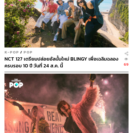
K-POP
/
POP
NCT 127 เตรียมปล่อยอัลบั้มใหม่ BLINGY เพื่อเฉลิมฉลอง
69
ครบรอบ 10 ปี วันที่ 24 ส.ค. นี้