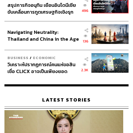
สรุปภารกิจอนุทิน เยือนอินโดนีเซีย
496
ขับเคลื่อนการทูตเศรษฐกิจเชิงรุก
ประกาศหุ้นส่วนยุทธศาสตร์ไทย –
อินโดนีเซีย
Navigating Neutrality:
Thailand and China in the Age
136
of a New Global Order
BUSINESS
/
ECONOMIC
วิเคราะห์ปรากฏการณ์คนแห่ขอสิน
2.3K
เชื่อ CLICX อาจเป็นเพียงยอด
ภูเขาน้ำแข็ง ของปัญหาหนี้ครัว
เรือนไทยที่ถูกซุกไว้
LATEST STORIES