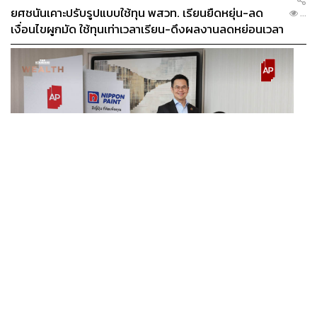
ยศชนันเคาะปรับรูปแบบใช้ทุน พสวท. เรียนยืดหยุ่น-ลด
...
เงื่อนไขผูกมัด ใช้ทุนเท่าเวลาเรียน-ดึงผลงานลดหย่อนเวลา
ดันให้มีผลย้อนหลัง
BUSINESS
/
BUSINESS
“เอพี ไทยแลนด์” จับมือ “นิปปอนเพนต์” ยกระดับ Green
...
Partner รายแรกในไทยสู่มาตรฐานโลกด้วย EPD
International พร้อมชูแนวคิด Global Standards for
Global Sustainable Living ส่งมอบบ้านคุณภาพ ลด
ผลกระทบต่อสิ่งแวดล้อม พร้อมปั้นนักออกแบบที่ใส่ใจโลก