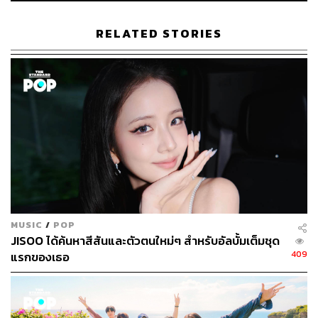
TAGS:
Rosé BLACKPINK
อัลบั้ม
THEBLACKLABEL
Atlantic Records
RELATED STORIES
661
ABOUT THE AUTHOR
MUSIC
/
POP
ภัทรณกัญ อนันเต่า
JISOO ได้ค้นหาสีสันและตัวตนใหม่ๆ สำหรับอัลบั้มเต็มชุด
กองบรรณาธิการคัลเจอร์ สำนักข่าว THE
409
แรกของเธอ
STANDARD