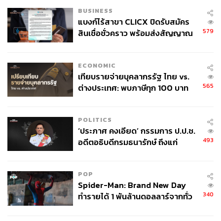
BUSINESS
แบงก์ไร้สาขา CLICX ปิดรับสมัคร
579
สินเชื่อชั่วคราว พร้อมส่งสัญญาณ
เตือนกลุ่มกู้เงินผิดวัตถุประสงค์-ให้
ข้อมูลเท็จ เตรียมดำเนินคดีเด็ดขาด
ECONOMIC
เทียบรายจ่ายบุคลากรรัฐ ไทย vs.
565
ต่างประเทศ: พบภาษีทุก 100 บาท
ของคนไทยใช้ไปกับข้าราชการเฉียด
40 บาท
POLITICS
‘ประภาศ คงเอียด’ กรรมการ ป.ป.ช.
493
อดีตอธิบดีกรมธนารักษ์ ถึงแก่
อนิจกรรม
POP
Spider-Man: Brand New Day
340
ทำรายได้ 1 พันล้านดอลลาร์จากทั่ว
โลกภายใน 6 วัน