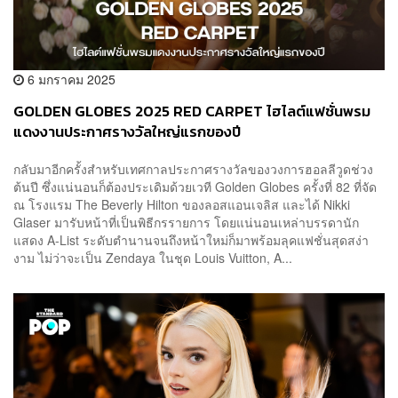
6 มกราคม 2025
GOLDEN GLOBES 2025 RED CARPET ไฮไลต์แฟชั่นพรม
แดงงานประกาศรางวัลใหญ่แรกของปี
กลับมาอีกครั้งสำหรับเทศกาลประกาศรางวัลของวงการฮอลลีวูดช่วง
ต้นปี ซึ่งแน่นอนก็ต้องประเดิมด้วยเวที Golden Globes ครั้งที่ 82 ที่จัด
ณ โรงแรม The Beverly Hilton ของลอสแอนเจลิส และได้ Nikki
Glaser มารับหน้าที่เป็นพิธีกรรายการ โดยแน่นอนเหล่าบรรดานัก
แสดง A-List ระดับตำนานจนถึงหน้าใหม่ก็มาพร้อมลุคแฟชั่นสุดสง่า
งาม ไม่ว่าจะเป็น Zendaya ในชุด Louis Vuitton, A...