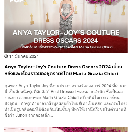
14 มีนาคม 2024
Anya Taylor-Joy’s Couture Dress Oscars 2024 เบื้อง
หลังและเรื่องราวของชุดราตรีโดย Maria Grazia Chiuri
ชุดของ Anya Taylor-Joy ที่งานประกาศรางวัลออสการ์ 2024 ที่ผ่านมา
นี้ เป็นอีกหนึ่งชุดที่ติดลิสต์ Best Dressed ของหลายสำนัก ซึ่งเป็นผล
งานการออกแบบของ Maria Grazia Chiuri ครีเอทีฟไดเรกเตอร์คน
ปัจจุบัน ตัวชุดทำมาจากผ้าทูลผสมผ้าไหมสีเทาเป็นหลัก และกระโปรง
ทำเป็นรูปกลีบดอกไม้ซ้อนกันเป็นชั้นๆ ที่ทำให้เรานึกถึงชุดในตำนานที่
ชื่อว่า Junon จากคอลเล็ก...