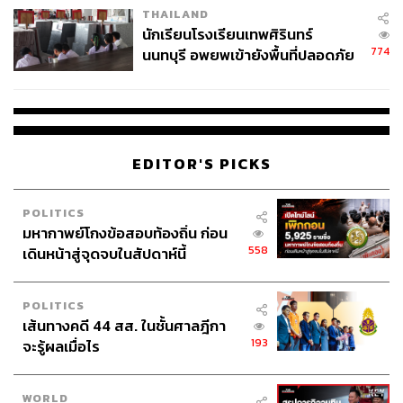
THAILAND
จ่ายหนี้-แอบระบุแบรนด์
นักเรียนโรงเรียนเทพศิรินทร์
774
นนทบุรี อพยพเข้ายังพื้นที่ปลอดภัย
ชั่วคราว หลังเหตุใช้อาวุธปืนภายใน
โรงเรียนคลี่คลาย
EDITOR'S PICKS
POLITICS
มหากาพย์โกงข้อสอบท้องถิ่น ก่อน
558
เดินหน้าสู่จุดจบในสัปดาห์นี้
POLITICS
เส้นทางคดี 44 สส. ในชั้นศาลฎีกา
193
จะรู้ผลเมื่อไร
WORLD