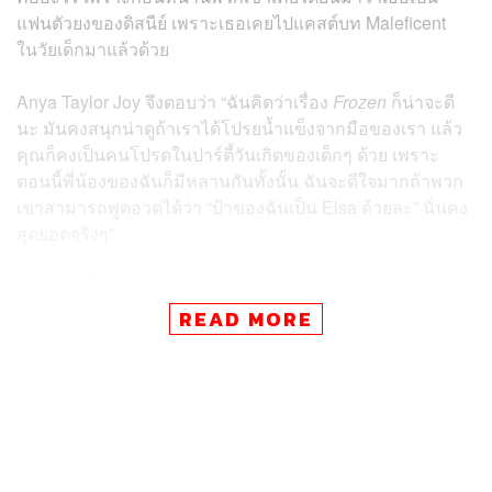
แฟนตัวยงของดิสนีย์ เพราะเธอเคยไปแคสต์บท Maleficent
ในวัยเด็กมาแล้วด้วย
Anya Taylor Joy จึงตอบว่า “ฉันคิดว่าเรื่อง
Frozen
ก็น่าจะดี
นะ มันคงสนุกน่าดูถ้าเราได้โปรยน้ำแข็งจากมือของเรา แล้ว
คุณก็คงเป็นคนโปรดในปาร์ตี้วันเกิดของเด็กๆ ด้วย เพราะ
ตอนนี้พี่น้องของฉันก็มีหลานกันทั้งนั้น ฉันจะดีใจมากถ้าพวก
เขาสามารถพูดอวดได้ว่า “ป้าของฉันเป็น Elsa ด้วยละ” นั่นคง
สุดยอดจริงๆ”
นอกจากนี้เธอยังเผยว่าเธอยินดีมากถ้าหากจะได้เล่นภาพ
ยนตร์มิวสิคัลสักครั้ง เพราะเธอเป็นพวกชอบทำงานหนัก “ฉัน
READ MORE
ชอบมากถ้าเรามีเป้าหมายเป็นภูเขาลูกใหญ่ให้ข้ามไป การที่
เราต้องทำทั้งเต้น ร้อง และแสดง ในเวลาเดียวกัน มันคงทำให้
ฉันตื่นเต้นสุดตัวไปเลย”
ทั้งนี้ ดิสนีย์ยังไม่มีแผนที่จะนำ
Frozen
มาทำเป็นภาพยนตร์
ภาคคนแสดง แต่ก่อนหน้านี้
Frozen
เคยถูกนำไปดัดแปลงให้