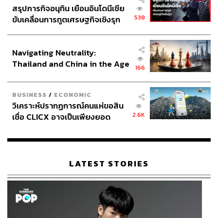
สรุปภารกิจอนุทิน เยือนอินโดนีเซีย
538
ขับเคลื่อนการทูตเศรษฐกิจเชิงรุก
ประกาศหุ้นส่วนยุทธศาสตร์ไทย –
อินโดนีเซีย
Navigating Neutrality:
Thailand and China in the Age
166
of a New Global Order
BUSINESS
/
ECONOMIC
วิเคราะห์ปรากฏการณ์คนแห่ขอสิน
2.6K
เชื่อ CLICX อาจเป็นเพียงยอด
ภูเขาน้ำแข็ง ของปัญหาหนี้ครัว
เรือนไทยที่ถูกซุกไว้
LATEST STORIES