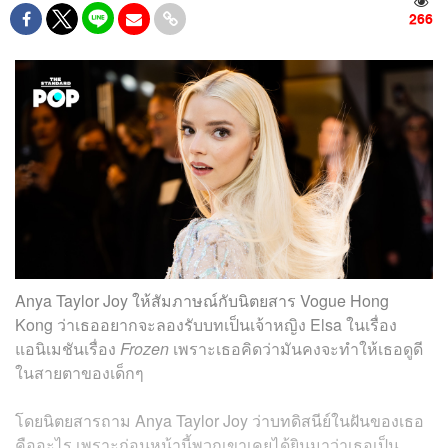
266
Anya Taylor Joy ให้สัมภาษณ์กับนิตยสาร Vogue Hong
Kong ว่าเธออยากจะลองรับบทเป็นเจ้าหญิง Elsa ในเรื่อง
แอนิเมชันเรื่อง
Frozen
เพราะเธอคิดว่ามันคงจะทำให้เธอดูดี
ในสายตาของเด็กๆ
โดยนิตยสารถาม Anya Taylor Joy ว่าบทดิสนีย์ในฝันของเธอ
คืออะไร เพราะก่อนหน้านี้พวกเขาเคยได้ยินมาว่าเธอเป็น