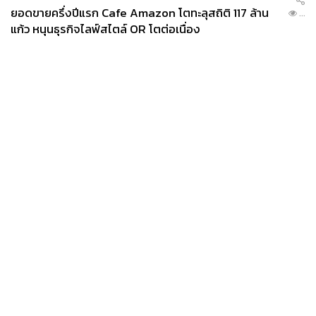
ยอดขายครึ่งปีแรก Cafe Amazon โตทะลุสถิติ 117 ล้าน
...
แก้ว หนุนธุรกิจไลฟ์สไตล์ OR โตต่อเนื่อง
News
Wealth
Pop
Podcast
Video
Now
Opinion
Careers
Events
Privacy
About
Contact
Policy
FOR
ADVERTISING
MEMBERSHIP