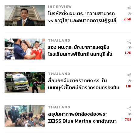
INTERVIEW
ไขรหัสตั้ง ผบ.ตร. ‘ความสามารถ
2.6K
vs อาวุโส’ และอนาคตการปฏิรูปสี
กากี กับ พล.ต.อ. เอก อังสนานนท์
THAILAND
รอง ผบ.ตร. บัญชาการเหตุยิง
1.2K
โรงเรียนเทพศิรินทร์ นนทบุรี สั่ง
ค้นหา 2 รอบยืนยันไร้คนติดค้าง พบ
ศพปู่-ย่าที่บ้านพักผู้ก่อเหตุ
THAILAND
สื่อนอกจับตากราดยิง รร. ใน
1.1K
นนทบุรี ชี้ไทยมีอัตราครอบครองปืน
สูงในระดับต้นของภูมิภาค
THAILAND
สรุปมหากาพย์กล้องส่องพระ
793
ZEISS Blue Marine จากสัญญา
ผลิต 8.3 ล้าน สู่ข้อพิพาท ‘มา
เวลล์ฯ’ ฟ้อง ‘โทน บางแค’ ผิดนัด