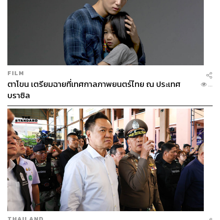
FILM
ตาโขน เตรียมฉายที่เทศกาลภาพยนตร์ไทย ณ ประเทศ
...
บราซิล
THAILAND