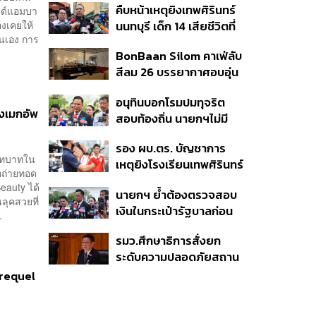
คืบหน้าเหตุยิงเทพศิรินทร์
นด์แอมบา
ลบ. ทุพพลภาพ 7 แสนบาท
องเคยให้
นนทบุรี เด็ก 14 เสียชีวิตที่
บาดเจ็บสาหัส 2 แสนบาท
ตนเอง การ
โรงพยาบาล สธ. ยืนยันครู
บาดเจ็บเล็กน้อย 1 แสน
BonBaan Silom คาเฟ่ลับ
เสียชีวิต 5 ราย เจ็บ 22
บาท
สีลม 26 บรรยากาศอบอุ่น
ราย
เหมือนบ้าน
อนุทินบอกโรมปมทุจริต
งเมกอัพ
สอบท้องถิ่น นายกฯไม่มี
หน้าที่ดู TOR แต่มีหน้าที่หา
รอง ผบ.ตร. บัญชาการ
คนผิดมาลงโทษ
งบทบาทใน
เหตุยิงโรงเรียนเทพศิรินทร์
อถ่ายทอด
นนทบุรี สั่งค้นหา 2 รอบ
eauty ได้
นายกฯ ย้ำต้องตรวจสอบ
ยืนยันไร้คนติดค้าง พบศพ
ลุคสวยที่
เงินในกระเป๋ารัฐบาลก่อน
ปู่-ย่าที่บ้านพักผู้ก่อเหตุ
.
เคาะลุยไทยช่วยไทย พลัส
รมว.ศึกษาธิการสั่งยก
เฟส 2 หรือปรับเกณฑ์
ระดับความปลอดภัยสถาน
50:50 ยันเงินคงคลัง
ศึกษาทั่วประเทศ ขอหยุด
รัฐบาลแข็งแรง
Prequel
แชร์เพื่อระงับพฤติกรรม
เลียนแบบ หลังเหตุยิงใน