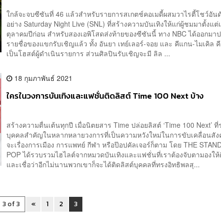
ใกล้จะจบซีซันที่ 46 แล้วสำหรับรายการสเกตช์คอเมดี้ผสมวาไรตี้โชว์อันดั
อย่าง Saturday Night Live (SNL) ที่สร้างความบันเทิงให้แก่ผู้ชมมาตั้งแต่
ตุลาคมปีก่อน สำหรับสองเอพิโสดส่งท้ายของซีซันนี้ ทาง NBC ได้ออกม
รายชื่อของแขกรับเชิญแล้ว ทั้ง อันยา เทย์เลอร์-จอย และ คีแกน-ไมเคิล คีย
เป็นโฮสต์ผู้ดำเนินรายการ ส่วนศิลปินรับเชิญจะมี ลิล ...
18 กุมภาพันธ์ 2021
ใครในวงการบันเทิงและแฟชั่นติดลิสต์ Time 100 Next บ้าง
สร้างความตื่นเต้นทุกปี เมื่อนิตยสาร Time ปล่อยลิสต์ ‘Time 100 Next’ ท
บุคคลสำคัญในหลากหลายวงการที่เป็นความหวังใหม่ในการขับเคลื่อนสังค
จะเรื่องการเมือง การแพทย์ กีฬา หรือป๊อปคัลเจอร์ก็ตาม โดย THE STA
POP ได้รวบรวมไฮไลต์จากหมวดบันเทิงและแฟชั่นที่เราต้องจับตามองให้ด
และเชื่อว่าอีกไม่นานพวกเขาก็จะได้ติดลิสต์บุคคลที่ทรงอิทธิพลสุ...
3 of 3
«
1
2
3