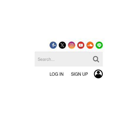
LOG IN
SIGN UP