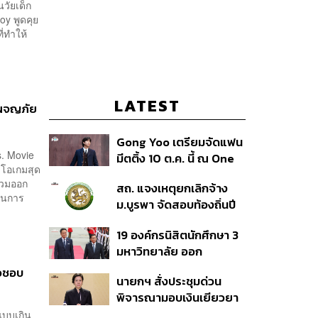
นวัยเด็ก
oy พูดคุย
่ทำให้
LATEST
กผจญภัย
Gong Yoo เตรียมจัดแฟน
s. Movie
มีตติ้ง 10 ต.ค. นี้ ณ One
ีโอเกมสุด
Bangkok Forum
ร่วมออก
สถ. แจงเหตุยกเลิกจ้าง
็นการ
ม.บูรพา จัดสอบท้องถิ่นปี
66
19 องค์กรนิสิตนักศึกษา 3
มหาวิทยาลัย ออก
แถลงการณ์ร่วม ค้าน
้วชอบ
นายกฯ สั่งประชุมด่วน
รัฐบาลต้อนรับ ‘มิน อ่อง
พิจารณามอบเงินเยียวยา
หล่าย’
เหตุยิงใน รร. เสียชีวิต 1
์แบบเกิน