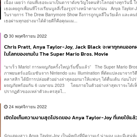
เนื่อง เผยว่า ก่อนที่เธอจะมาเป็นดาราดังขวัญใจคนทั่วโลกอย่างทุกวันนี้ ใ
เธอเคยถูกเพื่อนที่โรงเรียนบูลลี่เรื่องรูปร่างหน้าตามาก่อน Anya Taylor-J
ในรายการ The Drew Barrymore Show ถึงการถูกบูลลี่ในวัยเด็ก และคนที
เธอผ่านทุกอย่างมาได้ด้วยดีก็คือคุณแม...
30 พฤศจิกายน 2022
Chris Pratt, Anya Taylor-Joy, Jack Black จะพาทุกคนออ
ในโลกของเกมใน The Super Mario Bros. Movie
“มาเร็ว Mario! การผจญภัยครั้งใหญ่เริ่มขึ้นแล้ว” The Super Mario Bro
ภาพยนตร์แอนิเมชันจาก Nintendo และ Illumination ที่ดัดแปลงมาจากวิด
คลาสสิก ได้มีการปล่อยตัวอย่างล่าสุดออกมาให้แฟนๆ ได้ตื่นเต้น ก่อนไป
ผจญภัยพร้อมกัน 6 เมษายน 2023 โดยภายในตัวอย่างล่าสุดเราจะได้เห
ปรากฏตัวของเหล่าตัวละครสุดไ...
24 พฤศจิกายน 2022
เปิดไอเท็มความงามสุดโปรดของ Anya Taylor-Joy ที่เคยใช้แล
นักแสดงสาว Anya Taylor-Joy เป็นผู้หญิงที่มีความเก๋ น่ามอง และมีเสน่ห