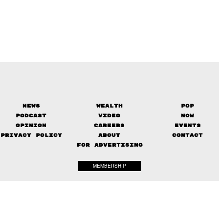
News
Wealth
Pop
Podcast
Video
Now
Opinion
Careers
Events
Privacy Policy
About
Contact
FOR ADVERTISING
MEMBERSHIP
© 2017-
2026
The Standard. All rights reserved.