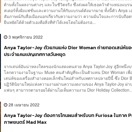
ต้านทั้งในผลงานต่างๆ และในชีวิตจริง ซึ่งส่งผลให้เธอคว้าตำแหน่งแบร
สเดอร์ทั้งฝั่งแฟชั่นและความงามให้กับแบรนด์ดังมากมาย ทั้งนี้ตัว Anya เ
สัมภาษณ์กับสื่อเมืองนอกเกี่ยวกับความงามว่า ความมั่นใจและการนับถือ
ยืนหยัดได้ด้วยตัวเองคือสิ่งที่ทำได้เลยโดยไม่ต้องรอ...
3 พฤศจิกายน 2022
Anya Taylor-Joy ตัวแทนแห่ง Dior Woman ถ่ายทอดเสน่ห์ขอ
ประจำแคมเปญเทศกาลวันหยุด
จากเสน่ห์อันน่าหลงใหลของนักแสดงคนสวย Anya Taylor-Joy สู่อีกหนึ่
โลกความงามในฐานะ Muse คนสำคัญที่จะเป็นตัวแทน Dior Woman เพื่
เสน่ห์ของเครื่องสำอางคอลเล็กชันใหม่สำหรับเทศกาลปลายปีนี้ ซึ่ง Dior B
ปฏิวัตินิยามใหม่แห่งความงามผ่านความงดงามของ Anya Taylor-Joy ผ่าน
แฟนๆ สามารถตามรอยได้ผ่านไอเท็มความงาม Dior Holiday Collection..
28 เมษายน 2022
Anya Taylor-Joy ต้องการโกนผมสำหรับบท Furiosa ในภาค 
ภาพยนตร์ Mad Max