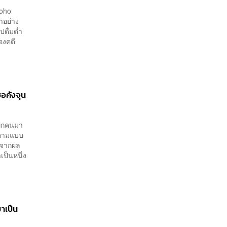
Soho
ำอย่าง
ดื่มด่ำ
องคดี
อคังจุน
ทุกคนมา
้าตามแบบ
ับจากผล
เป็นหนึ่ง
าเป็น