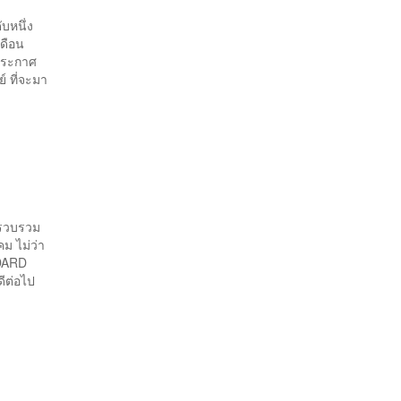
บหนึ่ง
เดือน
าประกาศ
์ ที่จะมา
ี่รวบรวม
ม ไม่ว่า
NDARD
ีต่อไป