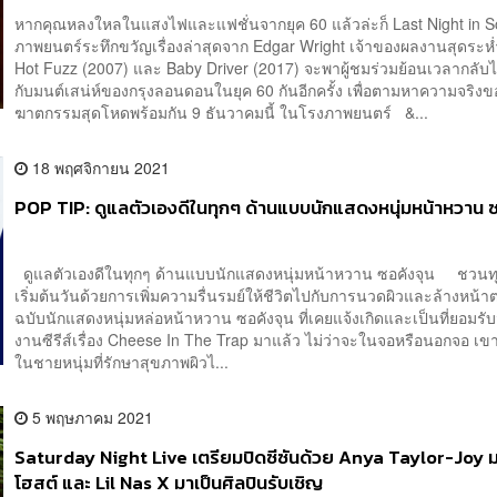
หากคุณหลงใหลในแสงไฟและแฟชั่นจากยุค 60 แล้วล่ะก็ Last Night in 
ภาพยนตร์ระทึกขวัญเรื่องล่าสุดจาก Edgar Wright เจ้าของผลงานสุดระห่
Hot Fuzz (2007) และ Baby Driver (2017) จะพาผู้ชมร่วมย้อนเวลากลับไป
กับมนต์เสน่ห์ของกรุงลอนดอนในยุค 60 กันอีกครั้ง เพื่อตามหาความจริงข
ฆาตกรรมสุดโหดพร้อมกัน 9 ธันวาคมนี้ ในโรงภาพยนตร์ &...
18 พฤศจิกายน 2021
POP TIP: ดูแลตัวเองดีในทุกๆ ด้านแบบนักแสดงหนุ่มหน้าหวาน ซ
ดูแลตัวเองดีในทุกๆ ด้านแบบนักแสดงหนุ่มหน้าหวาน ซอคังจุน ชวน
เริ่มต้นวันด้วยการเพิ่มความรื่นรมย์ให้ชีวิตไปกับการนวดผิวและล้างหน
ฉบับนักแสดงหนุ่มหล่อหน้าหวาน ซอคังจุน ที่เคยแจ้งเกิดและเป็นที่ยอมร
งานซีรีส์เรื่อง Cheese In The Trap มาแล้ว ไม่ว่าจะในจอหรือนอกจอ เขา
ในชายหนุ่มที่รักษาสุขภาพผิวไ...
5 พฤษภาคม 2021
Saturday Night Live เตรียมปิดซีซันด้วย Anya Taylor-Joy ม
โฮสต์ และ Lil Nas X มาเป็นศิลปินรับเชิญ