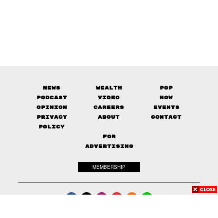
News
Wealth
Pop
Podcast
Video
Now
Opinion
Careers
Events
Privacy
About
Contact
Policy
FOR
ADVERTISING
MEMBERSHIP
© 2017-
2026
The Standard. All rights reserved.