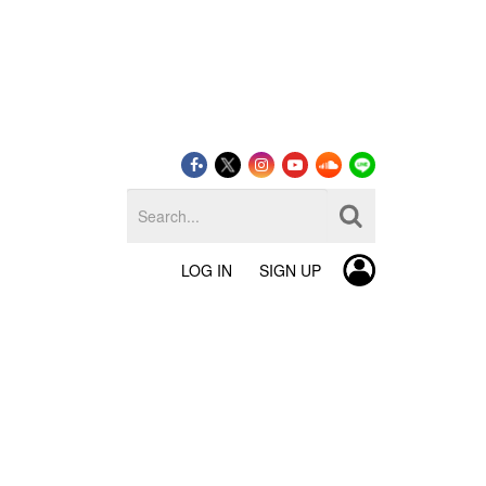
LOG IN
SIGN UP