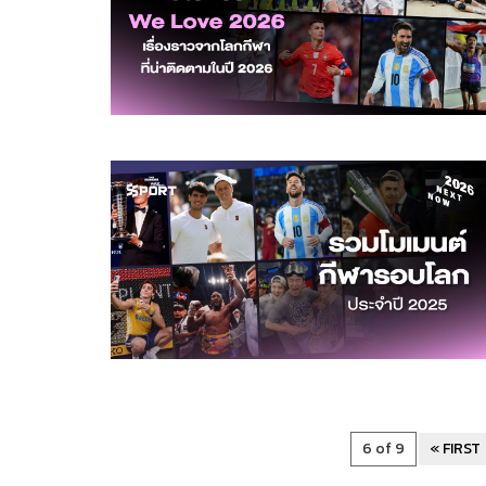
6 of 9
« FIRST