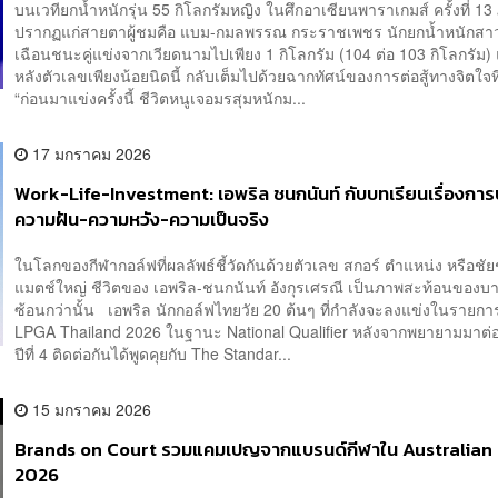
บนเวทียกน้ำหนักรุ่น 55 กิโลกรัมหญิง ในศึกอาเซียนพาราเกมส์ ครั้งที่ 13 
ปรากฏแก่สายตาผู้ชมคือ แบม-กมลพรรณ กระราชเพชร นักยกน้ำหนักสา
เฉือนชนะคู่แข่งจากเวียดนามไปเพียง 1 กิโลกรัม (104 ต่อ 103 กิโลกรัม) แ
หลังตัวเลขเพียงน้อยนิดนี้ กลับเต็มไปด้วยฉากทัศน์ของการต่อสู้ทางจิตใจท
“ก่อนมาแข่งครั้งนี้ ชีวิตหนูเจอมรสุมหนักม...
17 มกราคม 2026
Work-Life-Investment: เอพริล ชนกนันท์ กับบทเรียนเรื่องการ
ความฝัน-ความหวัง-ความเป็นจริง
ในโลกของกีฬากอล์ฟที่ผลลัพธ์ชี้วัดกันด้วยตัวเลข สกอร์ ตำแหน่ง หรือช
แมตช์ใหญ่ ชีวิตของ เอพริล-ชนกนันท์ อังกุรเศรณี เป็นภาพสะท้อนของบางส
ซ้อนกว่านั้น เอพริล นักกอล์ฟไทยวัย 20 ต้นๆ ที่กำลังจะลงแข่งในรายก
LPGA Thailand 2026 ในฐานะ National Qualifier หลังจากพยายามมาต่อเ
ปีที่ 4 ติดต่อกันได้พูดคุยกับ The Standar...
15 มกราคม 2026
Brands on Court รวมแคมเปญจากแบรนด์กีฬาใน Australian
2026