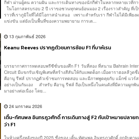
กีฬา ผ่านผู้คน ความฝัน และการเดินทางของนักกีฬาในหลากหลายเวทีกา
ในโอกาสครบรอบ 2 ปี เราขอชวนทุกคนย้อนมอง 2 เรื่องราวสำคัญ ที่เป็น
ราวที่เราภูมิใจที่ได้มีโอกาสนำเสนอ เพราะสำหรับเรา กีฬาไม่ได้มีเพียง
แข่งขัน แต่ยังเป็นพื้นที่ของความพยายาม การเต...
13 กุมภาพันธ์ 2026
Keanu Reeves ปรากฏตัวชมการซ้อม F1 ที่บาห์เรน
บรรยากาศการทดสอบพรีซีซั่นของศึก F1 วันที่สอง ที่สนาม Bahrain Inter
Circuit มีแขกรับเชิญพิเศษที่สร้างสีสันให้กับแพดด็อก เมื่อดาราฮอลลีวูดชื่
คีอานู รีฟส์ ปรากฏตัวเข้าชมการทดสอบ และมีภาพพูดคุยกับ แม็กซ์ แวร์
อย่างเป็นกันเอง สำหรับ คีอานู รีฟส์ ถือเป็นหนึ่งในคนดังที่มีความผูกพั
มาอย่างต่อเนื่อง โดย...
24 มกราคม 2026
เติ้น-ทัศนพล อินทรภูวศักดิ์ การเดินทางสู่ F2 กับเป้าหมายปลายทาง
ว่า F1
ในห้วงครึ่งหลังของปี 2025 ชื่อของ เติ้น-ทัศนพล อินทรภูวศักดิ์ ถูกจับตา