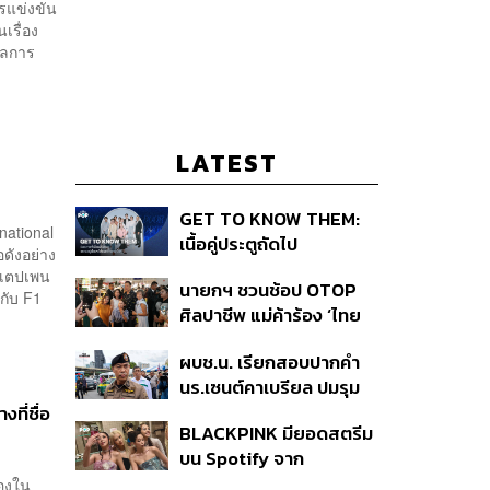
รแข่งขัน
เรื่อง
ผลการ
LATEST
GET TO KNOW THEM:
national
เนื้อคู่ประตูถัดไป
อดังอย่าง
สเตปเพน
นายกฯ ชวนช้อป OTOP
นกับ F1
ศิลปาชีพ แม่ค้าร้อง ‘ไทย
ช่วยไทย พลัส’ สุดยอด
ผบช.น. เรียกสอบปากคำ
ถามมีต่อไหม นายกฯ ตอบ
นร.เซนต์คาเบรียล ปมรุม
‘เดี๋ยวจะพยายาม’
ทำร้ายเพื่อน-ใช้ปืนขู่ สั่ง
ที่ชื่อ
BLACKPINK มียอดสตรีม
ดำเนินคดีแล้ว
บน Spotify จาก
ประเทศไทยสูงถึง 536 ล้าน
มองใน