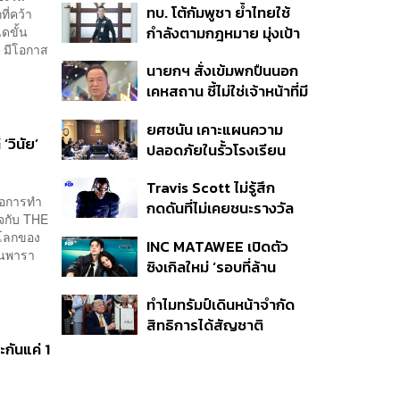
ทบ. โต้กัมพูชา ย้ำไทยใช้
ี่คว้า
ครั้ง ตลอด 10 ปีที่ผ่านมา
ดขั้น
กำลังตามกฎหมาย มุ่งเป้า
 มีโอกาส
หมายทางทหาร ชี้ความเสีย
นายกฯ สั่งเข้มพกปืนนอก
หายไทยไม่อาจลบด้วย
เคหสถาน ชี้ไม่ใช่เจ้าหน้าที่มี
ข้อมูลบิดเบือน
โทษอุกฉกรรจ์ ปืนถูกขโมย
ยศชนัน เคาะแผนความ
ก่อเหตุ เจ้าของร่วมรับผิด
‘วินัย’
ปลอดภัยในรั้วโรงเรียน
90 วัน ส่งนักสุขภาพจิต
Travis Scott ไม่รู้สึก
ดูแล-คุมเข้มคัดกรองสิ่ง
คือการทำ
กดดันที่ไม่เคยชนะรางวัล
ผิดกฎหมาย
ดใจกับ THE
แกรมมี่ แม้มีชื่อเข้าชิงมา
นโลกของ
INC MATAWEE เปิดตัว
แล้ว 10 ครั้ง
ียนพารา
ซิงเกิลใหม่ ‘รอบที่ล้าน
(Loop)’ ที่ได้ เน PERSES
ทำไมทรัมป์เดินหน้าจำกัด
มาแสดงในมิวสิกวิดีโอ
สิทธิการได้สัญชาติ
อเมริกันโดยกำเนิดอีกครั้ง
กันแค่ 1
แม้ศาลสูงสุดเคยตัดสิน
คัดค้าน