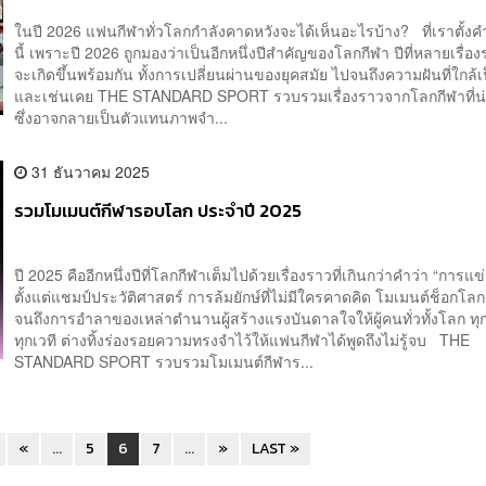
ในปี 2026 แฟนกีฬาทั่วโลกกำลังคาดหวังจะได้เห็นอะไรบ้าง? ที่เราตั้
นี้ เพราะปี 2026 ถูกมองว่าเป็นอีกหนึ่งปีสำคัญของโลกกีฬา ปีที่หลายเรื่อ
จะเกิดขึ้นพร้อมกัน ทั้งการเปลี่ยนผ่านของยุคสมัย ไปจนถึงความฝันที่ใกล้
และเช่นเคย THE STANDARD SPORT รวบรวมเรื่องราวจากโลกกีฬาที่น
ซึ่งอาจกลายเป็นตัวแทนภาพจำ...
31 ธันวาคม 2025
รวมโมเมนต์กีฬารอบโลก ประจำปี 2025
ปี 2025 คืออีกหนึ่งปีที่โลกกีฬาเต็มไปด้วยเรื่องราวที่เกินกว่าคำว่า “การแข
ตั้งแต่แชมป์ประวัติศาสตร์ การล้มยักษ์ที่ไม่มีใครคาดคิด โมเมนต์ช็อกโ
จนถึงการอำลาของเหล่าตำนานผู้สร้างแรงบันดาลใจให้ผู้คนทั่วทั้งโลก ท
ทุกเวที ต่างทิ้งร่องรอยความทรงจำไว้ให้แฟนกีฬาได้พูดถึงไม่รู้จบ THE
STANDARD SPORT รวบรวมโมเมนต์กีฬาร...
«
...
5
6
7
...
»
LAST »