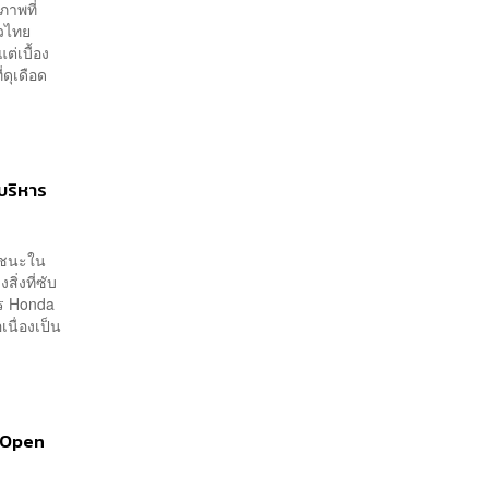
ภาพที่
วไทย
ต่เบื้อง
ี่ดุเดือด
บริหาร
ัยชนะใน
ิ่งที่ซับ
าร Honda
นื่องเป็น
 Open