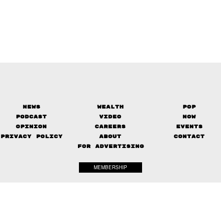
News
Wealth
Pop
Podcast
Video
Now
Opinion
Careers
Events
Privacy Policy
About
Contact
FOR ADVERTISING
MEMBERSHIP
© 2017-
2026
The Standard. All rights reserved.