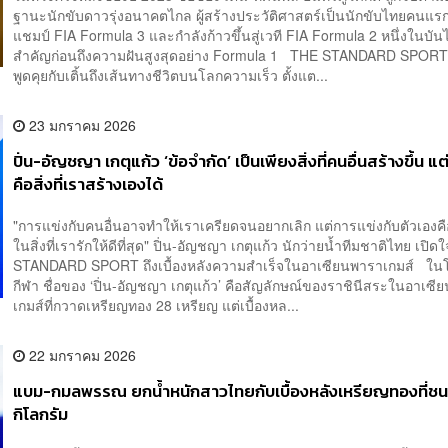
ฐานะนักขับดาวรุ่งอนาคตไกล ผู้สร้างประวัติศาสตร์เป็นนักขับไทยคนแรกท
แชมป์ FIA Formula 3 และกำลังก้าวขึ้นสู่เวที FIA Formula 2 หนึ่งในบันไ
สำคัญก่อนถึงความฝันสูงสุดอย่าง Formula 1 THE STANDARD SPORT
พูดคุยกับเติ้นถึงเส้นทางชีวิตบนโลกความเร็ว ตั้งแต...
23 มกราคม 2026
ปิ่น-อัญชญา เกตุแก้ว ‘ข้อจำกัด’ เป็นเพียงสิ่งที่คนอื่นสร้างขึ้น แต่ 
คือสิ่งที่เราสร้างเองได้
"การแข่งกับคนอื่นอาจทำให้เราเครียดจนอยากเลิก แต่การแข่งกับตัวเอง
ในสิ่งที่เรารักให้ดีที่สุด" ปิ่น-อัญชญา เกตุแก้ว นักว่ายน้ำทีมชาติไทย เปิ
STANDARD SPORT ถึงเบื้องหลังความสำเร็จในอาเซียนพาราเกมส์ ใ
กีฬา ชื่อของ ‘ปิ่น-อัญชญา เกตุแก้ว’ คือสัญลักษณ์ของราชินีสระในอาเซ
เกมส์ที่กวาดเหรียญทอง 28 เหรียญ แต่เบื้องหล...
22 มกราคม 2026
แบม-กมลพรรณ ยกน้ำหนักสาวไทยกับเบื้องหลังเหรียญทองที่ชนะ
กิโลกรัม