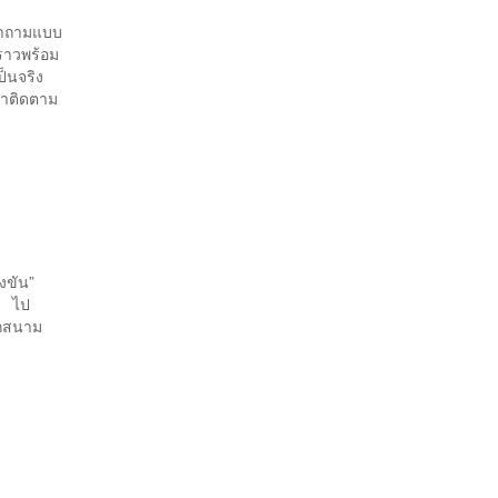
งคำถามแบบ
งราวพร้อม
เป็นจริง
่าติดตาม
่งขัน”
ลก ไป
ุกสนาม