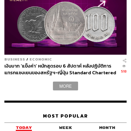
อาจเลือกอุ่นเครื่องกับทีมที่อันดับโลกต่ำกว่า เพื่อเพิ่มโอกาส
ชนะ ส่วนบางคนเลือกเจอกับทีมที่แข็งแกร่งกว่า เพื่อให้นัก
เตะได้เรียนรู้จากเกมนั้นๆ”
เขาอธิบายต่อว่า ตลอด 3 ปีครึ่งที่คุมทีมนิวซีแลนด์ เขาได้เล่น
เกมในบ้านเพียง 2 นัดเท่านั้น ที่เหลือคือการออกไปเผชิญหน้า
กับทีมที่มีแรงกิ้งสูงกว่าเกือบทั้งหมด เพราะเป้าหมายไม่ใช่
การเก็บสถิติชนะ หากแต่เป็นการสร้างนักเตะที่พร้อมสู้กับทีม
BUSINESS
/
ECONOMIC
ระดับโลก และได้เรียนรู้ให้มากที่สุด
เงินบาท ‘แข็งค่า’ หนักสุดรอบ 6 สัปดาห์ หลังปฏิบัติการ
518
แทรกแซงเยนของสหรัฐฯ-ญี่ปุ่น Standard Chartered
เปิดเป้าสิ้นปีนี้จ่อแข็งต่อแตะ 32.50 บาทต่อดอลลาร์
MORE
MOST POPULAR
TODAY
WEEK
MONTH