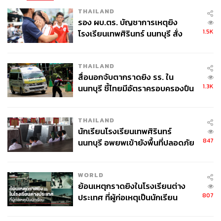
THAILAND
รอง ผบ.ตร. บัญชาการเหตุยิง
1.5K
โรงเรียนเทพศิรินทร์ นนทบุรี สั่ง
ค้นหา 2 รอบยืนยันไร้คนติดค้าง พบ
ศพปู่-ย่าที่บ้านพักผู้ก่อเหตุ
มุมมองต่อการทำงานของอิชิอิ, เขาจะสานต่อแนวทาง
THAILAND
เดิม หรือสร้าง ‘Hudson Way’ ขึ้นมาใหม่?
สื่อนอกจับตากราดยิง รร. ใน
1.3K
นนทบุรี ชี้ไทยมีอัตราครอบครองปืน
สูงในระดับต้นของภูมิภาค
THE STANDARD SPORT ยิงคำถามตรงถึง แอนโธนี ฮัตสัน
ว่าในฐานะที่ก่อนหน้านี้เขานั่งอยู่ในเก้าอี้ ผู้อำนวยการฝ่าย
THAILAND
พัฒนาเทคนิค และมีโอกาสเห็นการทำงานของ มาซาทาดะ
นักเรียนโรงเรียนเทพศิรินทร์
อิชิอิ อย่างใกล้ชิด
847
นนทบุรี อพยพเข้ายังพื้นที่ปลอดภัย
ชั่วคราว หลังเหตุใช้อาวุธปืนภายใน
เขามองแนวทางของกุนซือชาวญี่ปุ่นรายนี้อย่างไร และเมื่อ
โรงเรียนคลี่คลาย
ถึงวันที่ต้องรับไม้ต่อ เขาจะสานต่อ หรือสร้างทางของตัวเอง
WORLD
ย้อนเหตุกราดยิงในโรงเรียนต่าง
ให้กับทีมชาติไทย?
807
ประเทศ ที่ผู้ก่อเหตุเป็นนักเรียน
ฮัตสันตอบด้วยน้ำเสียงให้เกียรติอย่างเต็มที่ต่อสิ่งที่อิชิอิได้วาง