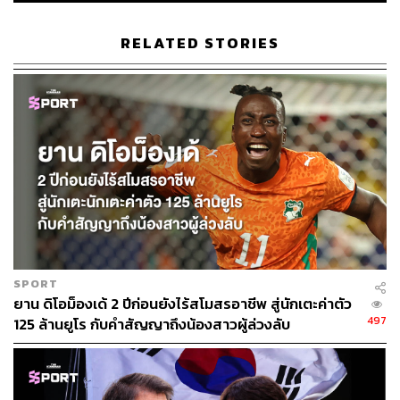
RELATED STORIES
เปิดพอร์ต แอนโธนี ฮัตสัน ผลงานระดับ ‘ทีมชาติ’ เป็น
อย่างไรบ้าง?
SPORT
ยาน ดิโอม็องเด้ 2 ปีก่อนยังไร้สโมสรอาชีพ สู่นักเตะค่าตัว
497
125 ล้านยูโร กับคำสัญญาถึงน้องสาวผู้ล่วงลับ
แอนโธนี ฮัตสัน ถือเป็นหนึ่งในโค้ชสายโกลบอล ที่สั่งสม
ประสบการณ์ทั้งในระดับสโมสรและทีมชาติมาแล้วหลาย
ประเทศ เขาเริ่มต้นเส้นทางกุนซือตั้งแต่อายุเพียง 27 ปี กับ
สโมสร Real Maryland Monarchs ในสหรัฐอเมริกา ก่อนจะ