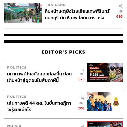
ไว้ พร้อมย้ำว่า การเข้ามาของเขาไม่ใช่การเปลี่ยนทุกอย่าง
THAILAND
แต่คือการต่อยอดและพัฒนา
คืบหน้าเหตุยิงโรงเรียนเทพศิรินทร์
695
นนทบุรี ดับ 6 ศพ โฆษก ตร. เร่ง
“ผมเคารพและนับถือโค้ชอิชิอิในสิ่งที่เขาทำมา และมันคง
สอบปมขโมยปืนปู่ก่อเหตุ
เป็นความผิดพลาดถ้าผมจะเปลี่ยนทุกอย่าง เพราะสิ่งที่เกิดขึ้น
ในทีมในช่วงที่ผ่านมา ถือว่าดูดีแล้ว ทุกคนก็กำลังอยู่ในจุดที่ดี
“หน้าที่ของผมอาจมีคาแรกเตอร์ที่แตกต่างออกไป แต่สิ่งที่ผม
EDITOR'S PICKS
จะทำคือค่อยๆ ถ่ายทอดแนวทางของตัวเองให้ทีมงานได้
ซึมซับ และค่อยๆ พัฒนาทีมไปทีละระดับ เราจะพยายาม
POLITICS
‘วิวัฒนาการ’ มากกว่าจะ ‘ปฏิวัติ’ ทุกอย่าง”
มหากาพย์โกงข้อสอบท้องถิ่น ก่อน
573
เดินหน้าสู่จุดจบในสัปดาห์นี้
มุมมองฟุตบอลไทย ผ่านสายตาของ ฮัตสัน
POLITICS
เส้นทางคดี 44 สส. ในชั้นศาลฎีกา
ฮัตสันมองว่า ประเทศไทยคือหนึ่งในประเทศที่ทำให้เขารู้สึก
208
จะรู้ผลเมื่อไร
โชคดีที่ได้มาทำงาน “ผมโชคดีที่ได้ทำงานในหลายประเทศ
แต่ต้องพูดถึงประเทศไทยเป็นพิเศษ เพราะนี่คือประเทศที่มี
วัฒนธรรมและผู้คนที่ยอดเยี่ยม ทุกคนให้เกียรติกัน ยิ้มแย้ม
WORLD