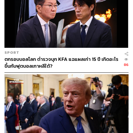
ก้าวสู่เวทีระดับนานาชาติในเวลาไม่นาน
ในระดับ ทีมชาติชุดใหญ่ ฮัตสันผ่านการคุมทีมมาแล้วถึง 3
ชาติ พร้อมผลงานดังนี้
ทีมชาติบาห์เรน (2013-2014)
คุมทีม 12 นัด ชนะ 3 เสมอ 6 แพ้ 3
SPORT
อัตราชนะ 25.00%
ตกรอบบอลโลก ตำรวจบุก KFA แฉแผลเก่า 15 ปี เกิดอะไร
86
ขึ้นกับฟุตบอลเกาหลีใต้?
ทีมชาตินิวซีแลนด์ (2014-2017)
คุมทีม 27 นัด ชนะ 9 เสมอ 7 แพ้ 11
อัตราชนะ 33.33%
(เคยพานิวซีแลนด์เข้าเพลย์ออฟคัดบอลโลก 2018 พบเปรู)
ทีมชาติสหรัฐอเมริกา (รักษาการ, 2023)
คุมทีม 5 นัด ชนะ 2 เสมอ 2 แพ้ 1
อัตราชนะ 40.00%