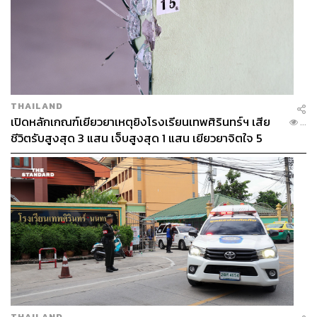
และรักฟุตบอลมาก ทุกคนทำงานหนักเพื่อให้ฟุตบอลไทย
พัฒนา เหมือนกับแฟนบอลที่รักทีมชาติ ผมรู้สึกจริงๆ ว่าที่นี่
พิเศษกว่าที่ไหนๆ”
THAILAND
เปิดหลักเกณฑ์เยียวยาเหตุยิงโรงเรียนเทพศิรินทร์ฯ เสีย
...
ชีวิตรับสูงสุด 3 แสน เจ็บสูงสุด 1 แสน เยียวยาจิตใจ 5
ระดับ
เป้าหมาย กับ สัญญา (เฉพาะกิจ)
THAILAND