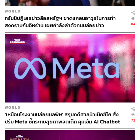
ฮัตสัน กับเรื่องของ Win Rate
WORLD
ทรัมป์ปฏิเสธข่าวลือสหรัฐฯ ขาดแคลนอาวุธในการทำ
หนึ่งประเด็นร้อนแรงที่แฟนบอลไทยพูดถึงอย่างหนัก คือเรื่อง
114
สงครามกับอิหร่าน เผยกำลังล่าตัวคนปล่อยข่าว
ของอัตราชนะ (Win Rate) ตัวเลขที่สมาคมฟุตบอลฯ เคย
หยิบยกขึ้นมาเป็นหนึ่งในเงื่อนไขสำคัญในการประเมินผลงาน
ของ มาซาทาดะ อิชิอิ
ในยุคของอิชิอิ ทีมชาติไทยมีสถิติ ชนะ 16 จาก 30 นัด หรือ
คิดเป็น อัตราชนะ 53% ก่อนถูกปลดกลางทาง ทั้งที่ผลงานใน
สนามยังดูมีทิศทางที่ดี
ขณะเดียวกัน หากมองไปที่ แอนโธนี ฮัตสัน ซึ่งมี
ประสบการณ์คุมทีมชาติ 3 ชาติ บาห์เรน, นิวซีแลนด์ และ
สหรัฐอเมริกา ตัวเลขทั้งหมด ยังไม่เคยแตะ 50% เลยด้วยซ้ำ
WORLD
‘เหมือนโรงงานปล่อยมลพิษ’ สรุปคดีศาลนิวเม็กซิโก สั่ง
73
ปรับ Meta ชี้กระทบสุขภาพจิตเด็ก คุมเข้ม AI Chatbot
แต่เมื่อถูกถามถึงเรื่องนี้ ฮัตสันตอบอย่างใจเย็นและมีมุมมองที่
น่าสนใจว่า “เรื่องอัตราชนะจะมองว่าถูกหรือผิดคงไม่ได้
เพราะแต่ละโค้ชมีแนวทางและปรัชญาแตกต่างกัน บางคน