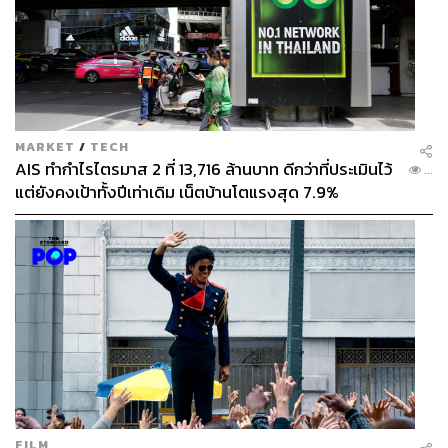
ต้อง เราจะคว้าผลลัพธ์ที่ต้องการแน่นอน”
นอกจากนี้ ฮัตสันยังยอมรับว่ายังเร็วเกินไปที่จะตอบชัดถึงรูป
แบบการเล่นหรือรายละเอียดของทีมงานสต๊าฟโค้ชในตอนนี้
แม้จะมีไอเดียในใจอยู่บ้างแล้ว ส่วนทีมงาน จะพยายามเฟ้น
หาคนที่เหมาะสมและดีที่สุดมาทำงานร่วมกัน
MARKET
/
TECH
AIS ทำกำไรไตรมาส 2 ที่ 13,716 ล้านบาท ดีกว่าที่ประเมินไว้
...
สำหรับรายการสำคัญอย่าง อาเซียนคัพ 2026 ฮัตสันพูด
แต่ยังคงเป้าทั้งปีเท่าเดิม เน็ตบ้านโตแรงสุด 7.9%
ชัดเจนว่า มาตรฐานของทีมชาติไทยไม่ควรมีทางเลือกอื่น
นอกจากการ ‘เป็นแชมป์’ แบบไม่มีข้อยกเว้น
ช้างศึก ‘ยุคฮัตสัน’ จะเรียกแข้งเก๋ากลับมาหรือไม่?
อีกหนึ่งคำถามที่แฟนบอลไทยอยากรู้คือ ในยุคของ แอนโธนี
ฮัตสัน ทีมชาติไทยจะเดินตามแนวทางของ มาซาทาดะ อิชิอิ
ที่เน้นผลักดันผู้เล่นรุ่นใหม่เต็มตัว หรือจะเปิดโอกาสให้นักเตะ
ประสบการณ์สูงกลับมามีบทบาทในทีมอีกครั้ง?
FILM