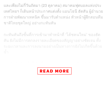
และเพียงไม่กี่วันถัดมา (23 ตุลาคม) สมาคมฟุตบอลแห่งประ
เทศไทยฯ ก็เดินหน้าประกาศแต่งตั้ง แอนโธนี ฮัตสัน ผู้อำนวย
การฝ่ายพัฒนาเทคนิค ขึ้นมารับตำแหน่ง หัวหน้าผู้ฝึกสอนทีม
ชาติไทยชุดใหญ่ อย่างกะทันหัน
กะทันหันถึงขั้นที่การเข้ามาทำหน้าที่ ‘โค้ชคนใหม่’ ของฮัต
สัน ยังไม่มีการตกลงรายละเอียดของสัญญาอย่างชัดเจน ทั้ง
ระยะเวลาและการลงนามอย่างเป็นทางการยังไม่เกิดขึ้นด้วย
ซ้ำ
การตัดสินใจครั้งนี้เกิดขึ้นท่ามกลางแรงกระเพื่อมในโลกโซ
เชียล แฟนบอลจำนวนไม่น้อยตั้งคำถามถึงวิธีการของสมา
READ MORE
คมฯ ว่าไม่เพียงเป็นการไม่ให้เกียรติอิชิอิเท่านั้น แต่ยังสะท้อน
ถึงความไม่ต่อเนื่องในโครงสร้างระยะยาวของฟุตบอลไทย ที่
เหมือนจะต้องเริ่มนับหนึ่งใหม่อีกครั้ง
แต่ในอีกด้านหนึ่ง ฮัตสัน กุนซือชาวอังกฤษวัย 44 ปี ที่เพิ่งได้
รับโอกาสขึ้นแถลงต่อหน้าสื่อมวลชนไทยเป็นครั้งแรก กลับ