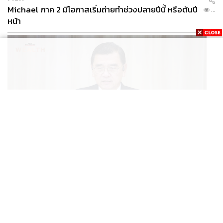
Michael ภาค 2 มีโอกาสเริ่มถ่ายทำช่วงปลายปีนี้ หรือต้นปี
...
ฮัตสันตอบอย่างชัดเจนว่า เขาเชื่อมั่นในศักยภาพของนักเตะ
หน้า
เยาวชน แต่ก็ย้ำว่านักเตะรุ่นพี่ยังมีบทบาทและความสำคัญไม่
แพ้กัน
“ผมเชื่อมั่นในตัวนักเตะเยาวชน ทุกคนที่มีความสามารถและ
ทัศนคติที่ถูกต้องย่อมมีโอกาสลงเล่น แต่ฟุตบอลทีมชาติ
ต้องการสมดุล นักเตะประสบการณ์สูงก็มีบทบาทสำคัญเช่น
กัน”
เขาอธิบายว่า นอกจากฟอร์มการเล่นในสนามแล้ว สิ่งที่รุ่นพี่
มอบให้คือ ‘มาตรฐาน’ และ ‘แบบอย่าง’ ทั้งในและนอกสนาม
โดยเฉพาะเมื่อต้องออกไปเล่นเกมเยือนต่างแดน ซึ่งเต็มไป
ECONOMIC
/
BUSINESS
ด้วยความท้าทายเรื่องสภาพแวดล้อมและการปรับตัว
ฮับ Data Center ไทย อย่าแลกกับค่าไฟแพง! CEO ภาค
...
อุตสาหกรรมชี้รัฐต้องคุมต้นทุนน้ำ-ไฟ
“นักเตะอายุน้อยอาจเปราะบางต่อการเปลี่ยนแปลง แต่รุ่นพี่จะ
ช่วยแนะนำและพยุงทีมให้ผ่านช่วงเวลาเหล่านั้นได้ การมี
พวกเขาอยู่ในทีมคือส่วนสำคัญของการรักษามาตรฐานและ
เป้าหมายที่เราตั้งไว้”