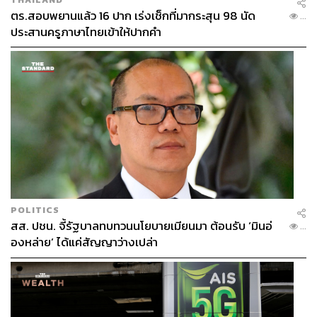
ตร.สอบพยานแล้ว 16 ปาก เร่งเช็กที่มากระสุน 98 นัด
...
ประสานครูภาษาไทยเข้าให้ปากคำ
เมื่อถูกถามเรื่องของสัญญา หรืออายุงาน ฮัตสัน ยอมรับอย่าง
ตรงไปตรงมาว่า การเข้ามารับตำแหน่งครั้งนี้เกิดขึ้นอย่าง
รวดเร็ว จนทุกอย่างยังอยู่ระหว่างการพูดคุยและจัดการ
เอกสาร
“ทุกอย่างเกิดขึ้นเร็วมาก ผมได้รับทราบพร้อมๆ กับทุกคน
(เรื่องปลดอิชิอิ และเข้ามารับตำแหน่ง) และตอนนี้ยังอยู่ในขั้น
ตอนการพูดคุยเรื่องสัญญาและการเซ็นอย่างเป็นทางการ”
ฮัตสันเรียกภารกิจนี้ว่าเป็นเพียงสัญญาเฉพาะกิจที่มีเป้าหมาย
ชัดเจน คือพาทีมชาติไทยคว้าชัยใน 2 นัดสำคัญกับ ศรีลังกา
POLITICS
และ เติร์กเมนิสถาน เพื่อผ่านเข้ารอบไปเล่นรอบสุดท้ายของเอ
สส. ปชน. จี้รัฐบาลทบทวนนโยบายเมียนมา ต้อนรับ ‘มินอ่
...
เชียนคัพ 2027
องหล่าย’ ได้แค่สัญญาว่างเปล่า
“ผมเคยอยู่ในสถานการณ์แบบนี้มาแล้วทั้งกับบาห์เรนและ
สหรัฐฯ ที่ต้องชนะเพื่อเข้ารอบต่อไป ผมมั่นใจว่าเราทำได้
เพราะเรามีนักเตะที่มีศักยภาพสูง และถ้าเรามีทัศนคติที่ถูก