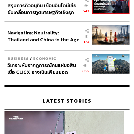
และมีพาสชันในเกมฟุตบอล ผมรู้สึกได้ถึงพลังและศักยภาพที่
สรุปภารกิจอนุทิน เยือนอินโดนีเซีย
ไปได้ไกลมาก”
543
ขับเคลื่อนการทูตเศรษฐกิจเชิงรุก
ประกาศหุ้นส่วนยุทธศาสตร์ไทย –
ในฐานะที่เป็นผู้อำนวยการฝ่ายพัฒนาเทคนิคมาก่อน ฮัตสัน
อินโดนีเซีย
Navigating Neutrality:
บอกว่า หน้าที่ของเขาคือการมองภาพรวมทั้งหมดของ
Thailand and China in the Age
ฟุตบอลไทย ตั้งแต่ระดับเยาวชนจนถึงทีมชาติชุดใหญ่ เพื่อ
174
of a New Global Order
สร้างระบบที่ต่อเนื่องให้ทุกชุดเดินไปในทิศทางเดียวกัน
BUSINESS
/
ECONOMIC
เขาย้ำว่า จุดสำคัญคือการสร้างวัฒนธรรมและอัตลักษณ์ของ
วิเคราะห์ปรากฏการณ์คนแห่ขอสิน
ทีมชาติไทยให้ชัดเจน เพื่อให้นักเตะเติบโตตามเส้นทางที่ถูก
2.6K
เชื่อ CLICX อาจเป็นเพียงยอด
ต้อง ไม่ว่าจะอยู่ในรุ่นอายุใด
ภูเขาน้ำแข็ง ของปัญหาหนี้ครัว
เรือนไทยที่ถูกซุกไว้
“สิ่งที่เราทำอยู่ ไม่ใช่ ‘Hudson Way’ แต่คือการทำงานร่วมกัน
ของโค้ชไทยที่มีประสบการณ์ เราคุยกัน วิเคราะห์กัน จน
LATEST STORIES
ตกผลึกว่าอะไรคือจุดแข็งของนักเตะไทย และจะใช้สิ่งนั้น
สร้างทีมชาติให้แข็งแกร่งที่สุด”
เขาทิ้งท้ายด้วยคำหวานผ่านความรู้สึกต่อวงการลูกหนังไทย
ว่า “ที่นี่แตกต่างจากหลายประเทศ เพราะทีมงานทุกคนทุ่มเท