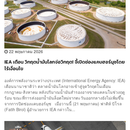
22 พฤษภาคม 2026
IEA เตือน วิกฤตน้ำมันโลกจ่อวิกฤต! จี้เปิดช่องแคบฮอร์มุซโดย
ไร้เงื่อนไข
องค์การพลังงานระหว่างประเทศ (International Energy Agency: IEA)
เตือนนานาชาติว่า ตลาดน้ำมันโลกอาจเข้าสู่จุดวิกฤตในเดือน
กรกฎาคม-สิงหาคม หลังปริมาณน้ำมันสำรองอาจขาดแคลนในช่วงฤดู
ร้อน ขณะที่การส่งออกน้ำมันล็อตใหม่จากตะวันออกกลางยังไม่เพิ่มขึ้น
จากการปิดช่องแคบฮอร์มุซ เมื่อวานนี้ (21 พฤษภาคม) ฟาติห์ บิโรล
(Fatih Birol) ผู้อำนวยการ IEA กล่าวใน...