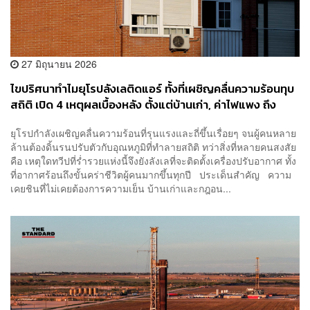
27 มิถุนายน 2026
ไขปริศนาทำไมยุโรปลังเลติดแอร์ ทั้งที่เผชิญคลื่นความร้อนทุบ
สถิติ เปิด 4 เหตุผลเบื้องหลัง ตั้งแต่บ้านเก่า, ค่าไฟแพง ถึง
อุดมการณ์สิ่งแวดล้อม
ยุโรปกำลังเผชิญคลื่นความร้อนที่รุนแรงและถี่ขึ้นเรื่อยๆ จนผู้คนหลาย
ล้านต้องดิ้นรนปรับตัวกับอุณหภูมิที่ทำลายสถิติ ทว่าสิ่งที่หลายคนสงสัย
คือ เหตุใดทวีปที่ร่ำรวยแห่งนี้จึงยังลังเลที่จะติดตั้งเครื่องปรับอากาศ ทั้ง
ที่อากาศร้อนถึงขั้นคร่าชีวิตผู้คนมากขึ้นทุกปี ประเด็นสำคัญ ความ
เคยชินที่ไม่เคยต้องการความเย็น บ้านเก่าและกฎอน...