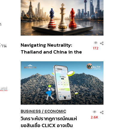
อินโดนีเซีย
ก
Navigating Neutrality:
ล้าน
172
Thailand and China in the
Age of a New Global
Order
urpl
BUSINESS
/
ECONOMIC
2.6K
วิเคราะห์ปรากฏการณ์คนแห่
ขอสินเชื่อ CLICX อาจเป็น
เพียงยอดภูเขาน้ำแข็ง ของ