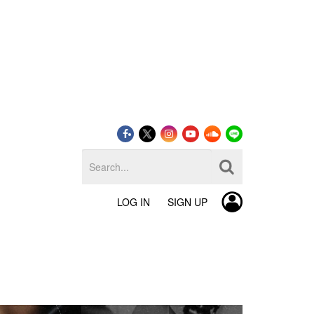
LOG IN
SIGN UP