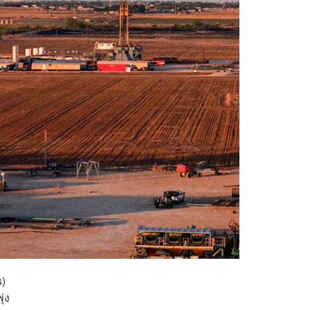
s)
่ง