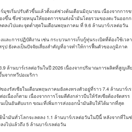
ุซเริ่มปรับตัวขึ้นแล้วตั้งแต่ช่วงต้นเดือนมิถุนายน เนื่องจากการ
ตื้องขึ้น ซึ่งช่วยหนุนให้ยอดการขนส่งน้ำมันโดยรวมของตะวันออก
่เคยลดลงไปแตะจุดต่ำสุดในเดือนพฤษภาคม ที่ 9.6 ล้านบาร์เรลต่อวัน
งและการปฏิบัติงาน เช่น กระบวนการเก็บกู้ทุ่นระเบิดที่ต้องใช้เว
รุป ยังคงเป็นปัจจัยเสี่ยงสำคัญที่อาจทำให้การฟื้นตัวของภูมิภาค
ล้านบาร์เรลต่อวันในปี 2026 เนื่องจากปริมาณการผลิตที่สูญเสี
ขึ้นจากทวีปอเมริกา
ของรัสเซียในเดือนพฤษภาคมยังคงทรงตัวอยู่ที่ราว 7.4 ล้านบาร์เร
่อเนื่องก็ตาม เนื่องจากการโจมตีดังกล่าวบีบให้รัสเซียต้องจัดสรร
็นอันดับแรก ขณะที่เพิ่มการส่งออกน้ำมันดิบให้ได้มากที่สุด
้ำมันทั่วโลกจะลดลง 1.1 ล้านบาร์เรลต่อวันในปีนี้ หลังจากที่ในช
งไปแล้วถึง 5 ล้านบาร์เรลต่อวัน