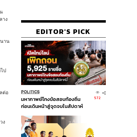
ขน
กลาง
EDITOR'S PICK
ลานาน
ยไป
ลต่อ
POLITICS
572
มหากาพย์โกงข้อสอบท้องถิ่น
ก่อนเดินหน้าสู่จุดจบในสัปดาห์
นี้
่วง