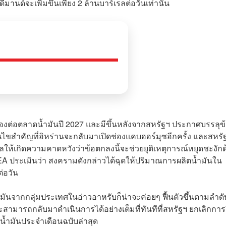
ีมานด์จะเพิ่มขึ้นเพียง 2 ล้านบาร์เรลต่อวันเท่านั้น
มมองต่อตลาดน้ำมันปี 2027 และมีขึ้นหลังจากสหรัฐฯ ประกาศบรรลุข
ื่อนไขสำคัญที่อิหร่านจะกลับมาเปิดช่องแคบฮอร์มุซอีกครั้ง และสหรั
ให้เกิดความคาดหวังว่าข้อตกลงนี้จะช่วยยุติเหตุการณ์หยุดชะงัก
 IEA ประเมินว่า สงครามดังกล่าวได้ฉุดให้ปริมาณการผลิตน้ำมันใน
่อวัน
มันจากกลุ่มประเทศในอ่าวอาหรับก็น่าจะค่อยๆ ฟื้นตัวขึ้นตามลำดั
ะสามารถกลับมาดำเนินการได้อย่างเต็มที่ทันทีที่สหรัฐฯ ยกเลิกการ
้ำมันประจำเดือนฉบับล่าสุด