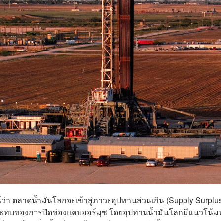
า ตลาดน้ำมันโลกจะเข้าสู่ภาวะอุปทานส่วนเกิน (Supply Surplu
ลกระทบของการปิดช่องแคบฮอร์มุซ โดยอุปทานน้ำมันโลกมีแนวโน้มพุ