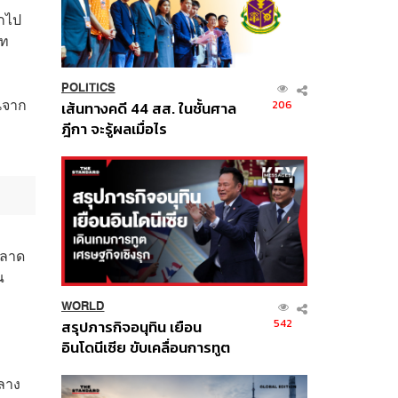
อกไป
ภท
POLITICS
ุนจาก
206
เส้นทางคดี 44 สส. ในชั้นศาล
ฎีกา จะรู้ผลเมื่อไร
ตลาด
ณ
WORLD
542
สรุปภารกิจอนุทิน เยือน
อินโดนีเซีย ขับเคลื่อนการทูต
เศรษฐกิจเชิงรุก ประกาศหุ้น
ลาง
ส่วนยุทธศาสตร์ไทย –