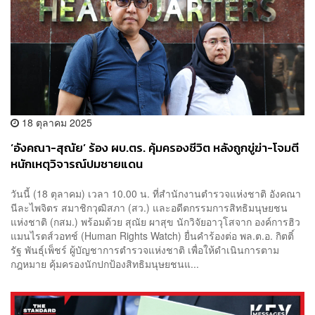
18 ตุลาคม 2025
‘อังคณา-สุณัย’ ร้อง ผบ.ตร. คุ้มครองชีวิต หลังถูกขู่ฆ่า-โจมตี
หนักเหตุวิจารณ์ปมชายแดน
วันนี้ (18 ตุลาคม) เวลา 10.00 น. ที่สำนักงานตำรวจแห่งชาติ อังคณา
นีละไพจิตร สมาชิกวุฒิสภา (สว.) และอดีตกรรมการสิทธิมนุษยชน
แห่งชาติ (กสม.) พร้อมด้วย สุณัย ผาสุข นักวิจัยอาวุโสจาก องค์การฮิว
แมนไรตส์วอทช์ (Human Rights Watch) ยื่นคำร้องต่อ พล.ต.อ. กิตติ์
รัฐ พันธุ์เพ็ชร์ ผู้บัญชาการตำรวจแห่งชาติ เพื่อให้ดำเนินการตาม
กฎหมาย คุ้มครองนักปกป้องสิทธิมนุษยชนแ...