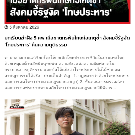
5 สิงหาคม 2026
บทเรียนฆ่าฝัง 5 ศพ เมื่อฆาตกรพ้นโทษก่อเหตุซ้ำ สังคมจี้รัฐงัด
‘โทษประหาร’ คืนความยุติธรรม
ท่ามกลางกระแสเรียกร้องให้ยกเลิกโทษประหารชีวิตในประเทศไทย
ด้วยเหตุผลด้านสิทธิมนุษยชน ความกังวลต่อความผิดพลาดใน
กระบวนการยุติธรรม และข้อโต้แย้งว่าโทษประหารไม่ได้ช่วยลด
อาชญากรรมได้จริง ประเด็นสำคัญ 1. กฎหมายว่าด้วยโทษประหาร
และการลดโทษ (ประมวลกฎหมายอาญา) 2. ขั้นตอนการตรวจสอบ
และการขอพระราชทานอภัยโทษ (ประมวลกฎหมายวิธีพิจาร...