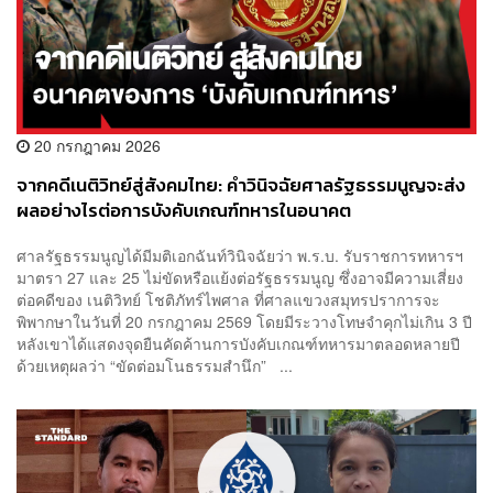
20 กรกฎาคม 2026
จากคดีเนติวิทย์สู่สังคมไทย: คำวินิจฉัยศาลรัฐธรรมนูญจะส่ง
ผลอย่างไรต่อการบังคับเกณฑ์ทหารในอนาคต
ศาลรัฐธรรมนูญได้มีมติเอกฉันท์วินิจฉัยว่า พ.ร.บ. รับราชการทหารฯ
มาตรา 27 และ 25 ไม่ขัดหรือแย้งต่อรัฐธรรมนูญ ซึ่งอาจมีความเสี่ยง
ต่อคดีของ เนติวิทย์ โชติภัทร์ไพศาล ที่ศาลแขวงสมุทรปราการจะ
พิพากษาในวันที่ 20 กรกฎาคม 2569 โดยมีระวางโทษจำคุกไม่เกิน 3 ปี
หลังเขาได้แสดงจุดยืนคัดค้านการบังคับเกณฑ์ทหารมาตลอดหลายปี
ด้วยเหตุผลว่า “ขัดต่อมโนธรรมสำนึก” ...