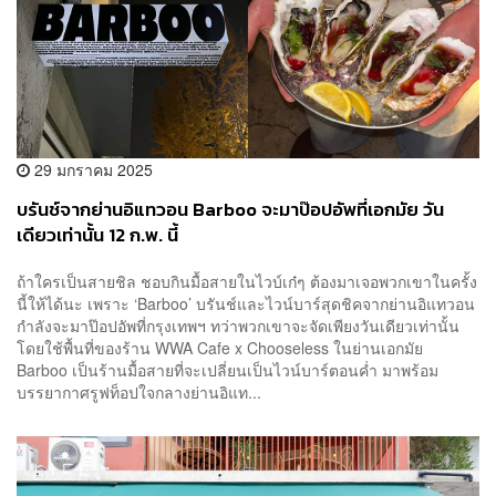
29 มกราคม 2025
บรันช์จากย่านอิแทวอน Barboo จะมาป๊อปอัพที่เอกมัย วัน
เดียวเท่านั้น 12 ก.พ. นี้
ถ้าใครเป็นสายชิล ชอบกินมื้อสายในไวบ์เก๋ๆ ต้องมาเจอพวกเขาในครั้ง
นี้ให้ได้นะ เพราะ ‘Barboo’ บรันช์และไวน์บาร์สุดชิคจากย่านอิแทวอน
กำลังจะมาป๊อปอัพที่กรุงเทพฯ ทว่าพวกเขาจะจัดเพียงวันเดียวเท่านั้น
โดยใช้พื้นที่ของร้าน WWA Cafe x Chooseless ในย่านเอกมัย
Barboo เป็นร้านมื้อสายที่จะเปลี่ยนเป็นไวน์บาร์ตอนค่ำ มาพร้อม
บรรยากาศรูฟท็อปใจกลางย่านอิแท...