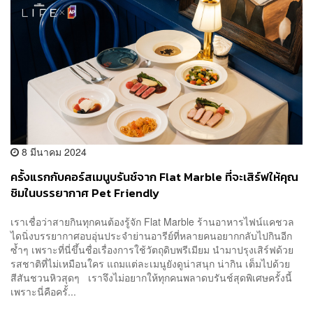
8 มีนาคม 2024
ครั้งแรกกับคอร์สเมนูบรันช์จาก Flat Marble ที่จะเสิร์ฟให้คุณ
ชิมในบรรยากาศ Pet Friendly
เราเชื่อว่าสายกินทุกคนต้องรู้จัก Flat Marble ร้านอาหารไฟน์แคชวล
ไดนิ่งบรรยากาศอบอุ่นประจำย่านอารีย์ที่หลายคนอยากกลับไปกินอีก
ซ้ำๆ เพราะที่นี่ขึ้นชื่อเรื่องการใช้วัตถุดิบพรีเมียม นำมาปรุงเสิร์ฟด้วย
รสชาติที่ไม่เหมือนใคร แถมแต่ละเมนูยังดูน่าสนุก น่ากิน เต็มไปด้วย
สีสันชวนหิวสุดๆ เราจึงไม่อยากให้ทุกคนพลาดบรันช์สุดพิเศษครั้งนี้
เพราะนี่คือครั้...