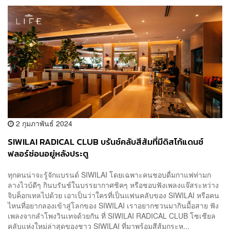
2 กุมภาพันธ์ 2024
SIWILAI RADICAL CLUB บรันช์คลับสีส้มที่มีดิสโก้แดนซ์
ฟลอร์ซ่อนอยู่หลังประตู
ทุกคนน่าจะรู้จักแบรนด์ SIWILAI โดยเฉพาะคนชอบดื่มกาแฟท่ามก
ลางไวบ์ดีๆ กินบรันช์ในบรรยากาศชิคๆ หรือชอบฟังเพลงแจ๊สระหว่าง
จิบค็อกเทลไปด้วย เอาเป็นว่าใครที่เป็นแฟนคลับของ SIWILAI หรือคน
ไหนที่อยากลองเข้าสู่โลกของ SIWILAI เราอยากชวนมากินมื้อสาย ฟัง
เพลงจากลำโพงวินเทจด้วยกัน ที่ SIWILAI RADICAL CLUB โซเชียล
คลับแห่งใหม่ล่าสุดของชาว SIWILAI ที่มาพร้อมสีส้มกระห...