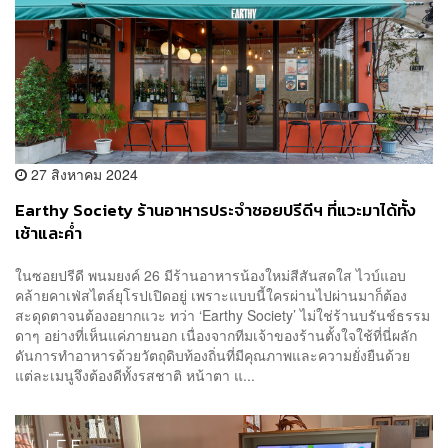
27 สิงหาคม 2024
Earthy Society ร้านอาหารประจำซอยปรีดีฯ ที่แวะมาได้ทั้ง
เช้าและค่ำ
ในซอยปรีดี พนมยงค์ 26 มีร้านอาหารน้องใหม่สีสันสดใส ไวบ์แอบ
คล้ายคาเฟ่สไตล์ยุโรปเปิดอยู่ เพราะแบบนี้ใครผ่านไปผ่านมาก็ต้อง
สะดุดตาจนต้องอยากแวะ ทว่า ‘Earthy Society’ ไม่ใช่ร้านบรันช์ธรรม
ดาๆ อย่างที่เห็นแค่ภายนอก เนื่องจากทีมเจ้าของร้านตั้งใจใช้ที่นี่ผลัก
ดันการทำอาหารด้วยวัตถุดิบท้องถิ่นที่มีคุณภาพและความยั่งยืนด้วย
แต่ละเมนูจึงต้องดีทั้งรสชาติ หน้าตา แ...