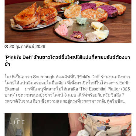
20 กุมภาพันธ์ 2026
‘Pinki’s Deli’ ร้านซาวโดวจ์ชิ้นใหญ่ไส้แน่นที่สายบรันช์ต้องมา
ซ้ำ
ใครที่เป็นสาวก Sourdough ต้องเลิฟที่นี่ ‘Pinki’s Deli’ ร้านขนมปังซาว
โดวจ์ไส้แน่นอิ่มครบจบในมื้อเดียว ที่เพิ่งมาเปิดใหม่ในโครงการ Earth
Ekamai มาที่นี่เมนูที่พลาดไม่ได้เลยคือ ‘The Essential Platter (325
บาท)’ เซตรวมขนมปังซาวโดจน์ 3 แบบ เสิร์ฟพร้อมกับครีมชีสถึง 7
รสชาติในจานเดียว ซึ่งความสนุกอยู่ตรงที่เราสามารถจับคู่ครีมชีส...