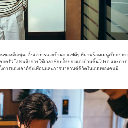
นของดีเจพุฒ ตั้งแต่การแวะร้านกาแฟดีๆ ที่มาพร้อมเมนูเรียบง่าย
ีครอบครัว ไปจนถึงการใช้เวลาช้อปปิ้งของแต่งบ้านชิ้นโปรด และการ
าะทั้งการแฮงเอาต์กับเพื่อนและการบาลานซ์ชีวิตในแบบของคนมี