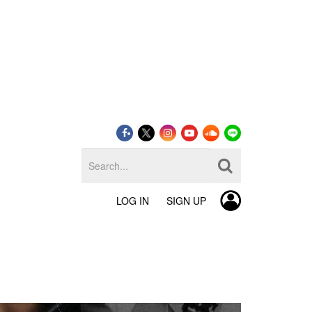
LOG IN
SIGN UP