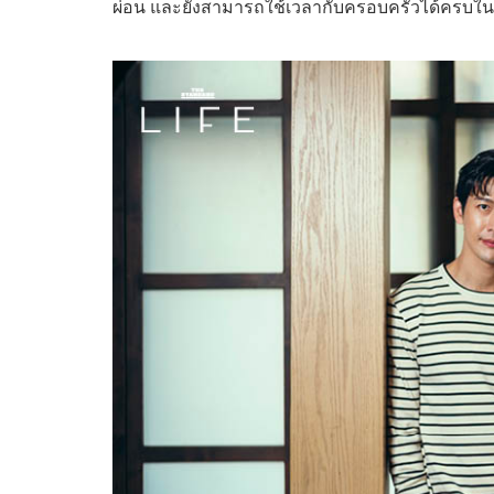
ผ่อน และยังสามารถใช้เวลากับครอบครัวได้ครบในว