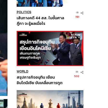
POLITICS
191
เส้นทางคดี 44 สส. ในชั้นศาล
ฎีกา จะรู้ผลเมื่อไร
WORLD
532
สรุปภารกิจอนุทิน เยือน
อินโดนีเซีย ขับเคลื่อนการทูต
เศรษฐกิจเชิงรุก ประกาศหุ้น
ส่วนยุทธศาสตร์ไทย –
อินโดนีเซีย