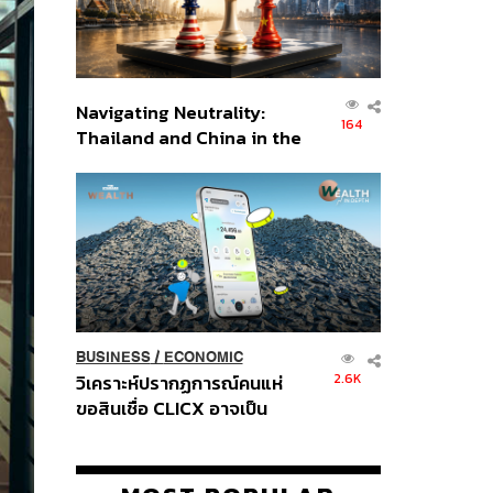
Navigating Neutrality:
164
Thailand and China in the
Age of a New Global
Order
BUSINESS
/
ECONOMIC
2.6K
วิเคราะห์ปรากฏการณ์คนแห่
ขอสินเชื่อ CLICX อาจเป็น
เพียงยอดภูเขาน้ำแข็ง ของ
ปัญหาหนี้ครัวเรือนไทยที่ถูกซุก
ไว้