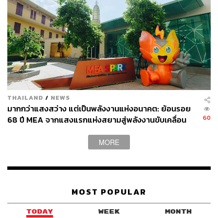
THAILAND
/
NEWS
มากกว่าแสงสว่าง แต่เป็นพลังงานแห่งอนาคต: ย้อนรอย
60
68 ปี MEA จากแสงแรกแห่งสยามสู่พลังงานขับเคลื่อน
เมือง ผ่าน MEA SPARK
MORE
MOST POPULAR
Open:
ทุกวัน เวลา 10.00-22.00 น.
Address:
Siam Discovery
TODAY
WEEK
MONTH