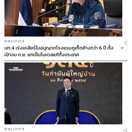
POLITICS
มท.4 เร่งเคลียร์ใบอนุญาตโรงแรมภูเก็ตค้างกว่า 6 ปี ตั้ง
...
เป้าจบ ก.ย. ยกเป็นโมเดลแก้ทั้งประเทศ
Scintilla Gioielli
ที่นี่คือร้านขายเครื่องประดับสุดประณีตและมีเอกลักษณ์จาก
ประเทศอิตาลี คุณเอมมี่บอกว่าเมื่อเราโตขึ้น เราจะหันมา
ใส่ใจในสินค้า Craftsmanship มากขึ้น ซึ่งร้านนี้ก็ตอบโจทย์
มากๆ เพราะสินค้าแต่ละชิ้นถูกสร้างขึ้นมาจากช่างฝีมือสุด
ประณีต อันที่จริงร้านนี้เป็นร้านที่ก่อตั้งมาอย่างยาวนานโดย
คุณเอมมี่รู้จักตั้งแต่รุ่นคุณแม่ และคุณเอมมี่ก็สังเกตว่าเครื่อง
POLITICS