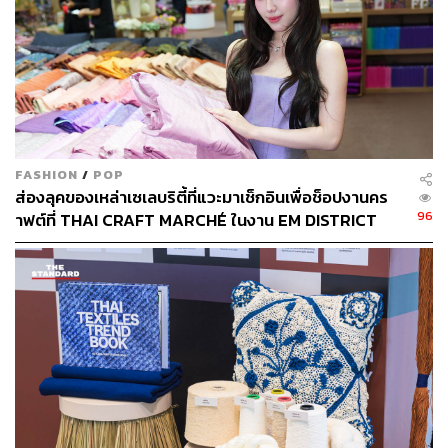
FASHION
/
POP
ส่องลุคของเหล่าเซเลบริตี้ที่แวะมาเช็กอินเพื่อช็อปงานคร
3.1 Phillip Lim
96
าฟต์ที่ THAI CRAFT MARCHÉ ในงาน EM DISTRICT
SENSE OF THAI 2026 [PR NEWS]
แบรนด์แรกที่คุณเอมมี่แนะนำ คือ 3.1 Phillip Lim โดย
แบรนด์นี้เป็นแบรนด์ที่มีการดีไซน์สินค้าแต่ละชิ้นออกมาให้ดู
มีความเรียบ รายละเอียดไม่ต้องเยอะมากแต่ใช้งานได้เรื่อยๆ
คุณเอมมี่บอกว่ารู้จักและเป็นแฟนคลับแบรนด์นี้มาตั้งแต่สมัย
เขาเริ่มขายใน Club21 และเธอชอบที่ดีไซน์ของแต่ละไอเทม
ดูจากภายนอกให้ความรู้สึกที่ยังเด็ก แต่ก็มั่นคงน่าเชื่อถือ
ทำให้ใช้งานได้ทุกวัน