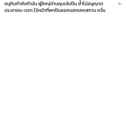
ประดับจากแบรนด์นี้ไม่ได้เป็นเพียงเครื่องประดับของเจเนอเร
อนุทินกำชับกำนัน ผู้ใหญ่บ้านคุมเข้มปืน ย้ำไม่อนุญาต
...
ชันเดียว แต่หลายๆ คนยังส่งต่อให้กับลูกหลานอีกด้วย
ประชาชน-ขรก.ไร้หน้าที่พกปืนออกนอกเคหสถาน หวั่น
พฤติกรรมลอกเลียนแบบ จ่อลงพื้นที่เกิดเหตุ
News
Wealth
Pop
Podcast
Video
Now
Opinion
Careers
Events
Privacy
About
Contact
Policy
FOR
ADVERTISING
MEMBERSHIP