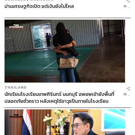
ม่านเศรษฐกิจเปิด แต่เงินยังไม่ไหล
...
อันที่จริง
3.1 Phillip Lim
และ
Alexander Wang
นอกจากจะ
เป็นร้านที่คุณเอมมี่แวะบ่อยแล้ว ยังเป็นร้านที่ลูกค้าบัตร
เครดิตยูโอบีชื่นชอบอีกด้วย และมีโปรโมชัน จ่ายบัตรเครดิตยู
โอบี สามารถแลกรับเงินคืนสูงสุดถึง 23%
(30 ต.ค. 68 – 28
ก.พ. 69)
*เงื่อนไขเป็นไปตามที่ธนาคารกำหนด
THAILAND
บัตรเครดิต: ใช้เท่าที่จำเป็นและชำระคืนได้เต็มจำนวนตาม
นักเรียนโรงเรียนเทพศิรินทร์ นนทบุรี อพยพเข้ายังพื้นที่
...
กำหนด จะได้ไม่เสียดอกเบี้ย 16% ต่อปี
ปลอดภัยชั่วคราว หลังเหตุใช้อาวุธปืนภายในโรงเรียน
คลี่คลาย