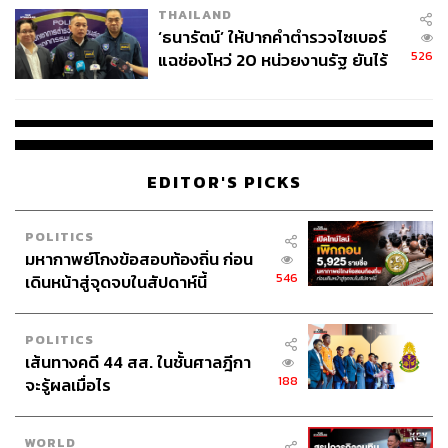
เติบโตมาพร้อมๆ กันนั่นคือ Alexander Wang คาแรกเตอร์
THAILAND
ของแบรนด์นี้จะมีกลิ่นอายของสตรีทแฟชั่น มีความเท่ ดีไซน์
‘ธนารัตน์’ ให้ปากคำตำรวจไซเบอร์
โดดเด่น เน้นใช้สีดำ ซึ่งคุณเอมมี่ก็มีความหลังกับแบรนด์นี้
526
แฉช่องโหว่ 20 หน่วยงานรัฐ ยันไร้
ด้วยเช่นกัน เพราะเธอเคยช้อปปิ้งแบรนด์นี้ครั้งแรกที่ฮ่องกง
นัยทางการเมือง
ซึ่งนั่นคือการไปเดตกับสามีครั้งแรก และเธอก็เห็นกางเกงยีน
ส์และเสื้อกล้าม แล้วรู้สึกว่ามันน่ารักมากๆ ซึ่งสามีของคุณ
เอมมี่ก็ชอบมากๆ เช่นกัน จนมาถึงทุกวันนี้คุณเอมมี่ก็ยังคง
เก็บไอเทมสองชิ้นนั้นไว้ตลอด
EDITOR'S PICKS
POLITICS
มหากาพย์โกงข้อสอบท้องถิ่น ก่อน
546
เดินหน้าสู่จุดจบในสัปดาห์นี้
POLITICS
เส้นทางคดี 44 สส. ในชั้นศาลฎีกา
188
จะรู้ผลเมื่อไร
WORLD