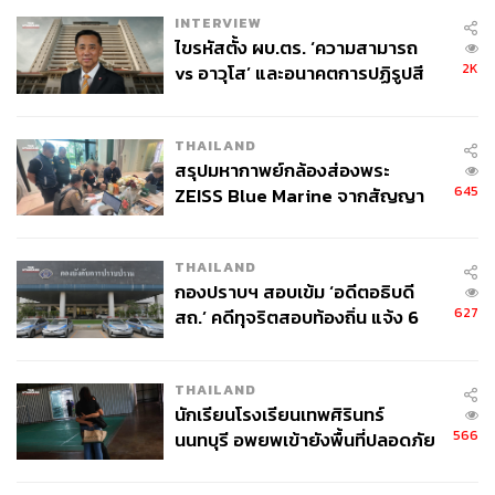
Map:
https://maps.app.goo.gl/KWmtNoLrsscZ2Pss9
INTERVIEW
ไขรหัสตั้ง ผบ.ตร. ‘ความสามารถ
2K
vs อาวุโส’ และอนาคตการปฏิรูปสี
กากี กับ พล.ต.อ. เอก อังสนานนท์
THAILAND
สรุปมหากาพย์กล้องส่องพระ
645
ZEISS Blue Marine จากสัญญา
ผลิต 8.3 ล้าน สู่ข้อพิพาท ‘มา
เวลล์ฯ’ ฟ้อง ‘โทน บางแค’ ผิดนัด
THAILAND
จ่ายหนี้-แอบระบุแบรนด์
กองปราบฯ สอบเข้ม ‘อดีตอธิบดี
627
สถ.’ คดีทุจริตสอบท้องถิ่น แจ้ง 6
ข้อหาหนัก จ่อชง ป.ป.ช. 12 ส.ค. นี้
THAILAND
Alexander Wang
นักเรียนโรงเรียนเทพศิรินทร์
566
นนทบุรี อพยพเข้ายังพื้นที่ปลอดภัย
ชั่วคราว หลังเหตุใช้อาวุธปืนภายใน
แบรนด์ต่อมาเป็นแบรนด์ที่คุณเอมมี่ได้เห็นพัฒนาการ และ
โรงเรียนคลี่คลาย