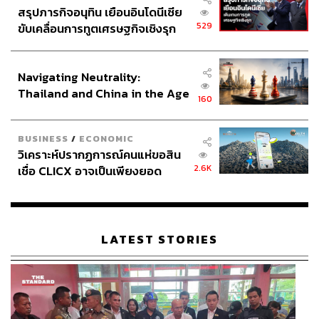
สรุปภารกิจอนุทิน เยือนอินโดนีเซีย
529
ขับเคลื่อนการทูตเศรษฐกิจเชิงรุก
ประกาศหุ้นส่วนยุทธศาสตร์ไทย –
อินโดนีเซีย
Navigating Neutrality:
Thailand and China in the Age
160
of a New Global Order
BUSINESS
/
ECONOMIC
วิเคราะห์ปรากฏการณ์คนแห่ขอสิน
2.6K
เชื่อ CLICX อาจเป็นเพียงยอด
ภูเขาน้ำแข็ง ของปัญหาหนี้ครัว
เรือนไทยที่ถูกซุกไว้
LATEST STORIES