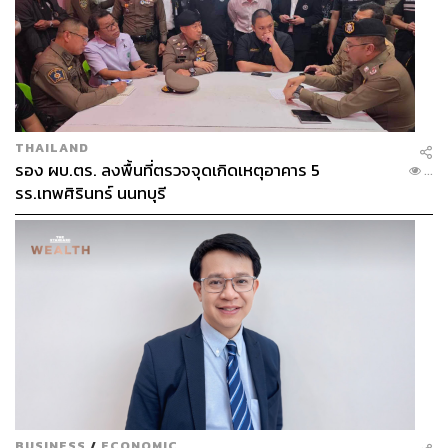
THAILAND
Open:
ทุกวัน เวลา 10.00-22.00 น.
รอง ผบ.ตร. ลงพื้นที่ตรวจจุดเกิดเหตุอาคาร 5
...
รร.เทพศิรินทร์ นนทบุรี
Address:
Siam Discovery
Map:
https://maps.app.goo.gl/KWmtNoLrsscZ2Pss9
BUSINESS
/
ECONOMIC