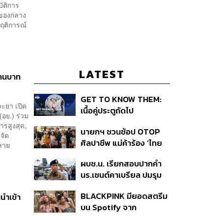
ัติการ
ดของกลาง
พฤติการณ์
LATEST
้านบาท
GET TO KNOW THEM:
ละยา เปิด
เนื้อคู่ประตูถัดไป
ย.) ร่วม
ารสูงสุด,
นายกฯ ชวนช้อป OTOP
จัด
ศิลปาชีพ แม่ค้าร้อง ‘ไทย
ลาย
ช่วยไทย พลัส’ สุดยอด
ผบช.น. เรียกสอบปากคำ
ถามมีต่อไหม นายกฯ ตอบ
นร.เซนต์คาเบรียล ปมรุม
‘เดี๋ยวจะพยายาม’
ทำร้ายเพื่อน-ใช้ปืนขู่ สั่ง
BLACKPINK มียอดสตรีม
นำเข้า
ดำเนินคดีแล้ว
บน Spotify จาก
ประเทศไทยสูงถึง 536 ล้าน