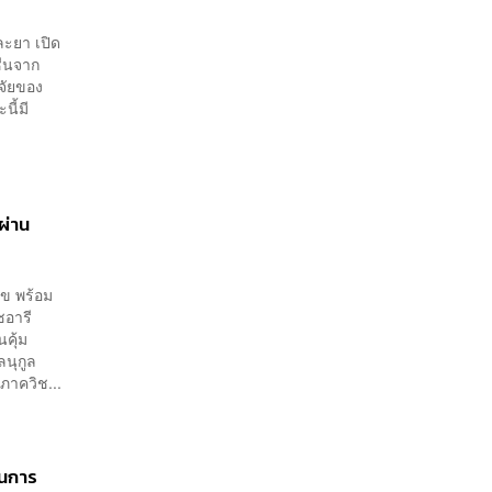
ละยา เปิด
ีนจาก
จัยของ
นี้มี
ผ่าน
ุข พร้อม
ชอารี
คุ้ม
นุกูล
ภาควิช...
านการ