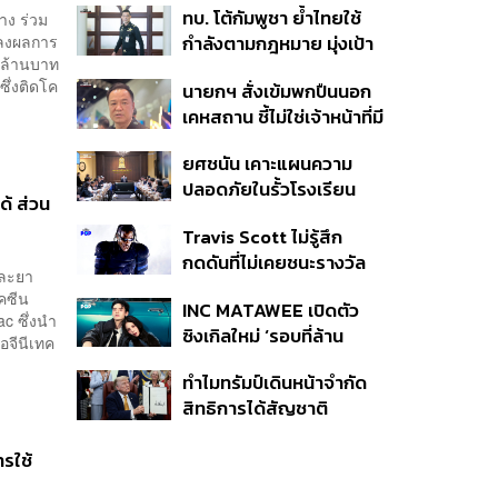
ทบ. โต้กัมพูชา ย้ำไทยใช้
าง ร่วม
ครั้ง ตลอด 10 ปีที่ผ่านมา
ถลงผลการ
กำลังตามกฎหมาย มุ่งเป้า
 ล้านบาท
หมายทางทหาร ชี้ความเสีย
ซึ่งติดโค
นายกฯ สั่งเข้มพกปืนนอก
หายไทยไม่อาจลบด้วย
เคหสถาน ชี้ไม่ใช่เจ้าหน้าที่มี
ข้อมูลบิดเบือน
โทษอุกฉกรรจ์ ปืนถูกขโมย
ยศชนัน เคาะแผนความ
ก่อเหตุ เจ้าของร่วมรับผิด
ปลอดภัยในรั้วโรงเรียน
ด้ ส่วน
90 วัน ส่งนักสุขภาพจิต
Travis Scott ไม่รู้สึก
ดูแล-คุมเข้มคัดกรองสิ่ง
กดดันที่ไม่เคยชนะรางวัล
ผิดกฎหมาย
และยา
แกรมมี่ แม้มีชื่อเข้าชิงมา
คซีน
INC MATAWEE เปิดตัว
แล้ว 10 ครั้ง
c ซึ่งนำ
ซิงเกิลใหม่ ‘รอบที่ล้าน
อจีนีเทค
(Loop)’ ที่ได้ เน PERSES
ทำไมทรัมป์เดินหน้าจำกัด
มาแสดงในมิวสิกวิดีโอ
สิทธิการได้สัญชาติ
อเมริกันโดยกำเนิดอีกครั้ง
แม้ศาลสูงสุดเคยตัดสิน
รใช้
คัดค้าน