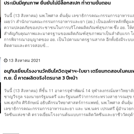
ประเมินมีคุณภาพ ยืนยันไม่มีล็อกสเปก ทำตามขั้นตอน
วันนี้ (13 สิงหาคม) นพ.ไพศาล ดั่นคุ้ม เลขาธิการคณะกรรมการอาหารแ
เผยว่า สำนักงานคณะกรรมการอาหารและยา (อย.) เป็นองค์กรหลักที่ดูแล
ความปลอดภัยของประชาชนในการบริโภคผลิตภัณฑ์สุขภาพ ซึ่ง อย. ให้
สำคัญกับคุณภาพและมาตรฐานของผลิตภัณฑ์สุขภาพมาเป็นลำดับแรก โ
การพิจารณาอนุญาตของ อย. เป็นไปตามมาตรฐานสากล อีกทั้งยังมีระบบ
ติดตามและตรวจสอบข้...
13 สิงหาคม 2021
อนุทินเยี่ยมโรงงานวัคซีนโควิดจุฬาฯ-ใบยา เตรียมทดสอบในคนเฟ
ก.ย. นี้ คาดผลิตจริงไตรมาส 3 ปีหน้า
วันนี้ (13 สิงหาคม) ที่ชั้น 11 อาคารจุฬาพัฒน์ 14 จุฬาลงกรณ์มหาวิทยาลั
ชาญวีรกูล รองนายกรัฐมนตรี และรัฐมนตรีว่าการกระทรวงสาธารณสุข พ
นพ.ศุภกิจ ศิริลักษณ์ อธิบดีกรมวิทยาศาสตร์การแพทย์, นพ.ไพศาล ดั่นคุ้ม
เลขาธิการคณะกรรมการอาหารและยา และ นพ.นคร เปรมศรี ผู้อำนวยก
วัคซีนแห่งชาติ ตรวจเยี่ยมโรงงานต้นแบบการผลิตวัคซีนและยาชีววัตถุด้ว