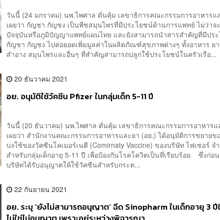
วันนี้ (24 มกราคม) นพ.ไพศาล ดั่นคุ้ม เลขาธิการคณะกรรมการอาหารแล
เผยว่า กัญชา กัญชง เป็นพืชสมุนไพรที่มีประโยชน์ด้านการแพทย์ ไม่ว่าจ
ปัจจุบันหรือภูมิปัญญาแพทย์แผนไทย และยังสามารถนำสารสำคัญที่มีปร
กัญชา กัญชง ไปต่อยอดเพิ่มมูลค่าในผลิตภัณฑ์สุขภาพต่างๆ ทั้งอาหาร ยา 
สำอาง สมุนไพรและอื่นๆ ที่สำคัญสามารถปลูกใช้ประโยชน์ในครัวเรือ...
20 ธันวาคม 2021
อย. อนุมัติใช้วัคซีน Pfizer ในกลุ่มเด็ก 5-11 ปี
วันนี้ (20 ธันวาคม) นพ.ไพศาล ดั่นคุ้ม เลขาธิการคณะกรรมการอาหารแ
เผยว่า สำนักงานคณะกรรมการอาหารและยา (อย.) ได้อนุมัติการขยายข
บ่งใช้ของวัคซีนโคเมอร์เนตี (Comirnaty Vaccine) ของบริษัท ไฟเซอร์ จำ
สำหรับกลุ่มเด็กอายุ 5-11 ปี เพื่อป้องกันโรคโควิดเป็นที่เรียบร้อย ซึ่งก่อน
บริษัทได้รับอนุญาตให้ใช้วัคซีนสำหรับกระต...
22 กันยายน 2021
อย. ระบุ ‘ยังไม่สามารถอนุญาต’ ฉีด Sinopharm ในเด็กอายุ 3 ปีขึ
ไม่ใช่ไม่อนุญาต เพราะอยู่ระหว่างพิจารณา