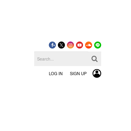
LOG IN
SIGN UP