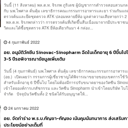
วันนี้ (11 สิงหาคม) พล.ต.ท. จิรภพ ภูริเดช ผู้บัญชาการตำรวจสอบสวนกล
กับ นพ.ไพศาล ดั่นคุ้ม เลขาธิการคณะกรรมการอาหารและยา ร่วมกันแ
ตรวจค้นและยึดชุดตรวจ ATK ปลอมหลายยี่ห้อ มูลค่าความเสียหายกว่า 2
พล.ต.ท. จิรภพกล่าวว่า การตรวจค้นที่เกิดขึ้นสืบเนื่องมาจากมีประชาชน
วิดและได้ซื้อชุดตรวจ ATK ยี่ห้อเดียวกันมา 4 กล่อง...
4 กุมภาพันธ์ 2022
อย. อนุมัติวัคซีน Sinovac-Sinopharm ฉีดในเด็กอายุ 6 ปีขึ้นไปไ
3-5 ปีรอพิจารณาข้อมูลเพิ่มเติม
วันนี้ (4 กุมภาพันธ์) นพ.ไพศาล ดั่นคุ้ม เลขาธิการคณะกรรมการอาหาร
(อย.) เปิดเผยว่า กรรมการผู้เชี่ยวชาญได้พิจารณาขยายขอบเขตการใช้วั
สำหรับเด็กอายุ 6 ปีขึ้นไป โดยไม่ต้องมีการปรับขนาดยาของวัคซีน Sinova
เข้าโดยองค์การเภสัชกรรม และวัคซีน Sinopharm นำเข้าโดยบริษัท ไบโ
จำกัด ปัจจุบันวัคซีนทั้ง 2 ชนิดได้รับอนุญาตให้...
24 มกราคม 2022
อย. จัดทำร่าง พ.ร.บ.กัญชา-กัญชง เน้นคุมนันทนาการ ส่งเสริมกา
ประโยชน์อย่างเต็มที่