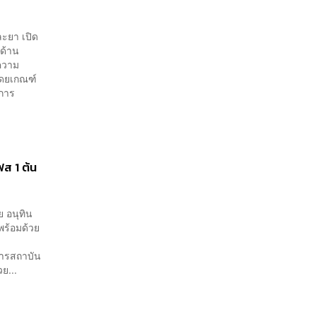
ละยา เปิด
ด้าน
ความ
ดยเกณฑ์
การ
ส 1 ต้น
ย อนุทิน
ร้อมด้วย
ารสถาบัน
ย...