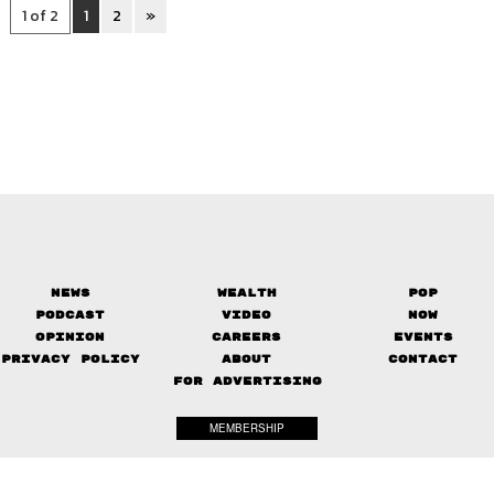
1 of 2
1
2
»
News
Wealth
Pop
Podcast
Video
Now
Opinion
Careers
Events
Privacy Policy
About
Contact
FOR ADVERTISING
MEMBERSHIP