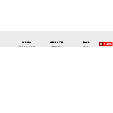
News
Wealth
Pop
Podcast
Video
Now
Opinion
Careers
Events
Privacy
About
Contact
Policy
FOR
ADVERTISING
MEMBERSHIP
© 2017-
2026
The Standard. All rights reserved.