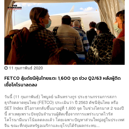
11 กุมภาพันธ์ 2020
FETCO ลุ้นดัชนีหุ้นไทยแตะ 1,600 จุด ช่วง Q2/63 หลังผู้ติด
เชื้อโคโรนาลดลง
วันนี้ (11 กุมภาพันธ์) ไพบูลย์ นลินทรางกูร ประธานกรรมการสภา
ธุรกิจตลาดทุนไทย (FETCO) ประเมินว่า ปี 2563 ดัชนีหุ้นไทย หรือ
SET Index มีโอกาสกลับขึ้นมาอยู่ที่ 1,600 จุด ในช่วงไตรมาส 2 ของปี
นี้ สาเหตุเพราะปัจจุบันจำนวนผู้ติดเชื้อจากการแพร่ระบาดไวรัส
โคโรนามีแนวโน้มลดลงแล้ว โดยเฉพาะปัญหาส่วนใหญ่อยู่ในประเทศ
จีน ขณะที่กลุ่มสหรัฐอเมริกาและยุโรปได้รับผลกระทบ...