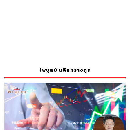
ไพบูลย์ นลินทรางกูร