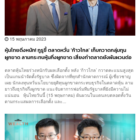
15 พฤษภาคม 2023
หุ้นไทยดิ่งหนัก! กูรูชี้ ตลาดหวั่น ‘ก้าวไกล’ เก็บกวาดกลุ่มทุน
ผูกขาด ลามกระทบหุ้นกึ่งผูกขาด เสี่ยงทำตลาดยังผันผวนต่อ
ตลาดหุ้นไทยร่วงหนักรับผลเลือกตั้ง หลัง ‘ก้าวไกล’ กวาดคะแนนสูงสุด
เป็นแกนนำจัดตั้งรัฐบาล ซึ่งผิดจากที่ทุกสำนักคาดการณ์ ผู้เชี่ยวชาญ
เผย นักลงทุนหวั่นนโยบายยุติทุนผูกขาดกระทบธุรกิจในตลาดหุ้น ลาม
ยาวถึงธุรกิจกึ่งผูกขาด แนะจับตาการฟอร์มทีมรัฐบาลที่ยังมีความไม่
แน่นอน หุ้นไทยวันนี้ (15 พฤษภาคม) ผันผวนในแดนลบตลอดทั้งวัน
ตามกระแสผลการเลือกตั้ง และ...