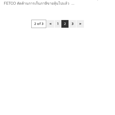
FETCO คัดค้านการเก็บภาษีขายหุ้นไปแล้ว ...
2 of 3
«
1
2
3
»