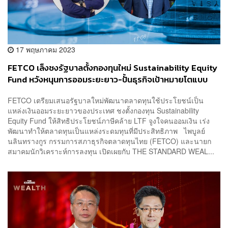
17 พฤษภาคม 2023
FETCO เล็งชงรัฐบาลตั้งกองทุนใหม่ Sustainability Equity
Fund หวังหนุนการออมระยะยาว-ปั้นธุรกิจเป้าหมายโตแบบ
ยั่งยืน
FETCO เตรียมเสนอรัฐบาลใหม่พัฒนาตลาดทุนใช้ประโยชน์เป็น
แหล่งเงินออมระยะยาวของประเทศ ชงตั้งกองทุน Sustainability
Equity Fund ให้สิทธิประโยชน์ภาษีคล้าย LTF จูงใจคนออมเงิน เร่ง
พัฒนาทำให้ตลาดทุนเป็นแหล่งระดมทุนที่มีประสิทธิภาพ ไพบูลย์
นลินทรางกูร กรรมการสภาธุรกิจตลาดทุนไทย (FETCO) และนายก
สมาคมนักวิเคราะห์การลงทุน เปิดเผยกับ THE STANDARD WEAL...