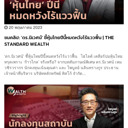
20 พฤษภาคม 2023
ชมคลิป: ‘ดร.นิเวศน์’ ชี้หุ้นไทยปีนี้หมดหวังไร้แววฟื้น | THE
STANDARD WEALTH
'ดร.นิเวศน์' ชี้หุ้นไทยปีนี้หมดหวังไร้แววฟื้น ไฮไลต์ เคลียร์ปมหุ้นไทย
ทรุดเพราะ ‘ก้าวไกล’ จริงหรือ? จากบทสัมภาษณ์พิเศษ ดร.นิเวศน์ เหม
วชิรวรากร นักลงทุนเน้นคุณค่า และ ไพบูลย์ นลินทรางกูร ประธาน
เจ้าหน้าที่บริหาร บริษัทหลักทรัพย์ ทิสโก้ จำกัด...