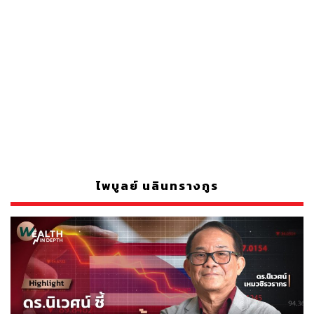
ไพบูลย์ นลินทรางกูร