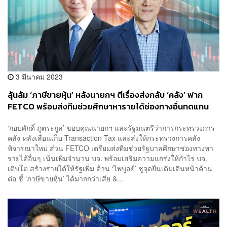
3 มีนาคม 2023
ลุ้นล้ม ‘ภาษีขายหุ้น’ หลังนายกฯ ตีเรื่องส่งกลับ ‘คลัง’ ฟาก
FETCO พร้อมส่งทีมช่วยศึกษาหารายได้ช่องทางอื่นทดแทน
‘กอบศักดิ์ ภูตระกูล’ ขอบคุณนายกฯ และรัฐมนตรีว่าการกระทรวงการ
คลัง หลังเลื่อนเก็บ Transaction Tax และส่งให้กระทรวงการคลัง
พิจารณาใหม่ ส่วน FETCO เตรียมส่งทีมช่วยรัฐบาลศึกษาช่องทางหา
รายได้อื่นๆ เน้นเพิ่มจำนวน บจ. พร้อมเสริมความแกร่งให้กำไร บจ.
เติบโต สร้างรายได้ให้รัฐเพิ่ม ด้าน ‘ไพบูลย์’ ชูจุดยืนเดิมเดินหน้าค้าน
ต่อ ชี้ ‘ภาษีขายหุ้น’ ได้มากกว่าเสีย &...