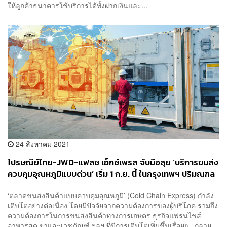
ให้ลูกค้าธนาคารใช้บริการได้ทั้งฝากเงินและ...
24 สิงหาคม 2021
ไปรษณีย์ไทย-JWD-แฟลช เอ็กซ์เพรส จับมือลุย ‘บริการขนส่ง
ควบคุมอุณหภูมิแบบด่วน’ เริ่ม 1 ก.ย. นี้ ในกรุงเทพฯ ปริมณฑล
และ 6 เส้นทางภูมิภาค
‘ตลาดขนส่งสินค้าแบบควบคุมอุณหภูมิ’ (Cold Chain Express) กำลัง
เติบโตอย่างต่อเนื่อง โดยมีปัจจัยจากความต้องการของผู้บริโภค รวมถึง
ความต้องการในการขนส่งสินค้าทางการเกษตร ธุรกิจแฟรนไชส์
อาหารสด ยาและเวชภัณฑ์ ฯลฯ ที่มีการเติบโตเพิ่มขึ้นเรื่อยๆ กลาย