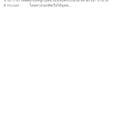
นำมาวางไว้ที่พิพิธภัณฑ์อู่เรือหลวงเฉลิมพระเกียรติ 84 พรรษา จำนวน
8 กระบอก โดยทางกองทัพเรือได้ขุดพ...