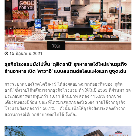
15 มิถุนายน 2021
ธุรกิจโรงแรมยังไม่ฟื้น ‘ดุสิตธานี’ รุกหารายได้ใหม่ผ่านธุรกิจ
ร้านอาหาร เปิด ‘คาวาอิ’ แบบสแตนด์อโลนแห่งแรก ชูจุดเด่น
‘เฮลตี้ ฟาสต์ฟู้ด’ พร้อมบริการเดลิเวอรี
การระบาดของโรคโควิด-19 ได้ส่งผลอย่างมากต่อธุรกิจของ ‘ดุสิต
ธานี’ ซึ่งรายได้หลักมาจากธุรกิจโรงแรม ทำให้ในปี 2563 ที่ผ่านมา ผล
ประกอบการขาดทุนกว่า 1,011 ล้านบาท ลดลง 415.9% จากช่วง
เดียวกันของปีก่อน ขณะที่ไตรมาสแรกของปี 2564 รายได้จากธุรกิจ
โรงแรมยังลดลงกว่า 50.1% ดังนั้น เพื่อให้ธุรกิจยังประคองตัวจาก
สถานการณ์ที่ยากลำบากต่อไปได้ จึงต้อ...