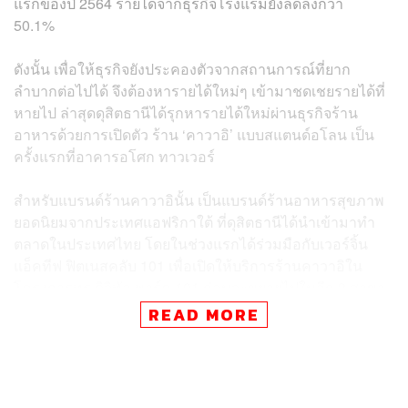
แรกของปี 2564 รายได้จากธุรกิจโรงแรมยังลดลงกว่า
50.1%
ดังนั้น เพื่อให้ธุรกิจยังประคองตัวจากสถานการณ์ที่ยาก
ลำบากต่อไปได้ จึงต้องหารายได้ใหม่ๆ เข้ามาชดเชยรายได้ที่
หายไป ล่าสุดดุสิตธานีได้รุกหารายได้ใหม่ผ่านธุรกิจร้าน
อาหารด้วยการเปิดตัว ร้าน ‘คาวาอิ’ แบบสแตนด์อโลน เป็น
ครั้งแรกที่อาคารอโศก ทาวเวอร์
สำหรับแบรนด์ร้านคาวาอินั้น เป็นแบรนด์ร้านอาหารสุขภาพ
ยอดนิยมจากประเทศแอฟริกาใต้ ที่ดุสิตธานีได้นำเข้ามาทำ
ตลาดในประเทศไทย โดยในช่วงแรกได้ร่วมมือกับ
เวอร์จิ้น
แอ็คทีฟ ฟิตเนสคลับ
101 เพื่อเปิดให้บริการร้านคาวาอิใน
โครงการทรู ดิจิทัล พาร์ค 101 ก่อนจะขยายไปในอีก 3 สาขา
ของเวอร์จิ้น แอ็คทีฟ
READ MORE
การเปิดร้านแบบสแตนด์อโลนแห่งแรกนี้ ดุสิตธานีมองว่า
เป็นการเข้ามาตอบโจทย์เทรนด์ของอาหารเพื่อสุขภาพที่
กำลังเติบโต จากการที่ผู้บริโภคใส่ใจเรื่องสุขภาพมากขึ้น