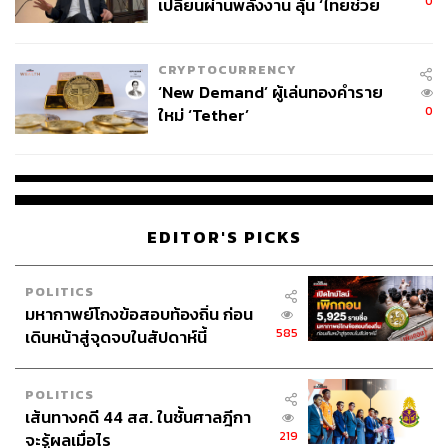
0
เปลี่ยนผ่านพลังงาน ลุ้น ‘ไทยช่วย
ไทยพลัส’ เฟส 2 รอประเมินความ
เหมาะสม
CRYPTOCURRENCY
‘New Demand’ ผู้เล่นทองคำราย
0
ใหม่ ‘Tether’
EDITOR'S PICKS
POLITICS
มหากาพย์โกงข้อสอบท้องถิ่น ก่อน
585
เดินหน้าสู่จุดจบในสัปดาห์นี้
POLITICS
เส้นทางคดี 44 สส. ในชั้นศาลฎีกา
219
จะรู้ผลเมื่อไร