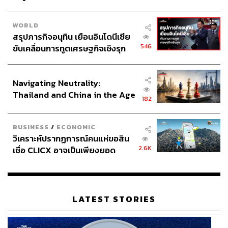
WORLD
สรุปภารกิจอนุทิน เยือนอินโดนีเซีย
546
ขับเคลื่อนการทูตเศรษฐกิจเชิงรุก
ประกาศหุ้นส่วนยุทธศาสตร์ไทย –
อินโดนีเซีย
Navigating Neutrality:
Thailand and China in the Age
182
of a New Global Order
BUSINESS
/
ECONOMIC
วิเคราะห์ปรากฏการณ์คนแห่ขอสิน
2.6K
เชื่อ CLICX อาจเป็นเพียงยอด
ภูเขาน้ำแข็ง ของปัญหาหนี้ครัว
เรือนไทยที่ถูกซุกไว้
LATEST STORIES