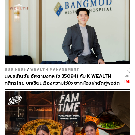
59
ABOUT THE AUTHOR
ถนัดกิจ จันกิเสน
Content Creator ประจำกองบรรณาธิการ
BUSINESS
/
WEALTH MANAGEMENT
THE STANDARD WEALTH ผู้เสพติดโลก
นพ.ธนัญชัย อัศดามงคล (ว.35094) กับ K WEALTH
ธุรกิจ การตลาด เทคโนโลยี และชอบสำรวจ
โลกออฟไลน์และออนไลน์มาถอดรหัสความ
1.9K
กสิกรไทย บทเรียนเรื่องความไว้ใจ จากห้องผ่าตัดสู่พอร์ต
เคลื่อนไหวให้เป็นเรื่องเข้าใจง่าย สนุก และได้
การลงทุน [เนื้อหาสนับสนุนโดยธนาคารกสิกรไทย]
ไอเดียใหม่ๆ