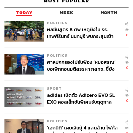
MOST POPULAR
TODAY
WEEK
MONTH
POLITICS
ผลชันสูตร 8 ศพ เหตุยิงใน รร.
0
เทพศิรินทร์ นนทบุรี พบกระสุนเข้า
จุดสำคัญ ‘ศีรษะ-หน้าอก’ ครูถูกยิง
4 นัด จากระยะไกล
POLITICS
ศาลปกครองไม่รับฟ้อง ‘หมอสรณ’
0
ขอเพิกถอนมติสรรหา กสทช. ชี้ยัง
ไม่ใช่ผู้เดือดร้อนเสียหาย
SPORT
adidas เปิดตัว Adizero EVO SL
0
EXO คอลเล็กชันพิเศษรับฤดูกาล
College Football
POLITICS
‘เอกนิติ’ เผยเงินกู้ 4 แสนล้าน โฟกัส