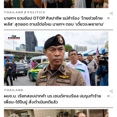
THAILAND
/
POLITICS
นายกฯ ชวนช้อป OTOP ศิลปาชีพ แม่ค้าร้อง ‘ไทยช่วยไทย
...
พลัส’ สุดยอด ถามมีต่อไหม นายกฯ ตอบ ‘เดี๋ยวจะพยายาม’
THAILAND
ผบช.น. เรียกสอบปากคำ นร.เซนต์คาเบรียล ปมรุมทำร้าย
...
เพื่อน-ใช้ปืนขู่ สั่งดำเนินคดีแล้ว