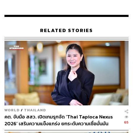
ด้วย
พิสูจน์อักษร: วรรษมล สิงหโกมล
RELATED STORIES
สามารถติดตาม THE STANDARD WEALTH
ผ่านแอปพลิเคชันต่างๆ ที่คุณสะดวกหรือใช้งานอยู่แล้วได้เลย
TAGS:
เชื้อไวรัสโคโรนา
COVID-19
ฝ่าวิกฤตโควิด-19
โควิด-19
ธุรกิจ
KAUAI
Food Delivery
Healthy Fast Food
โรงแรมดุสิตธานี
บริษัท ดุสิตธานี จำกัด (มหาชน)
ธุรกิจโรงแรม
ธุรกิจร้านอาหาร
WORLD
/
THAILAND
คต. จับมือ สสว. เปิดเกมรุกจัด ‘Thai Tapioca Nexus
65
2026’ เสริมความแข็งแกร่ง ยกระดับความเชื่อมั่นมัน
สำปะหลังไทยในตลาดโลก