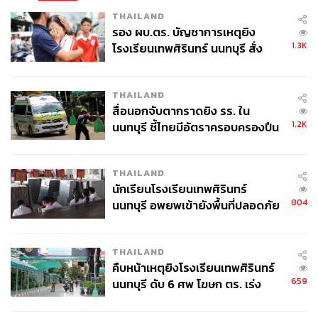
THAILAND
รอง ผบ.ตร. บัญชาการเหตุยิง
1.3K
โรงเรียนเทพศิรินทร์ นนทบุรี สั่ง
ค้นหา 2 รอบยืนยันไร้คนติดค้าง พบ
ศพปู่-ย่าที่บ้านพักผู้ก่อเหตุ
THAILAND
สื่อนอกจับตากราดยิง รร. ใน
1.2K
นนทบุรี ชี้ไทยมีอัตราครอบครองปืน
สูงในระดับต้นของภูมิภาค
THAILAND
นักเรียนโรงเรียนเทพศิรินทร์
804
นนทบุรี อพยพเข้ายังพื้นที่ปลอดภัย
ชั่วคราว หลังเหตุใช้อาวุธปืนภายใน
โรงเรียนคลี่คลาย
THAILAND
คืบหน้าเหตุยิงโรงเรียนเทพศิรินทร์
659
นนทบุรี ดับ 6 ศพ โฆษก ตร. เร่ง
สอบปมขโมยปืนปู่ก่อเหตุ