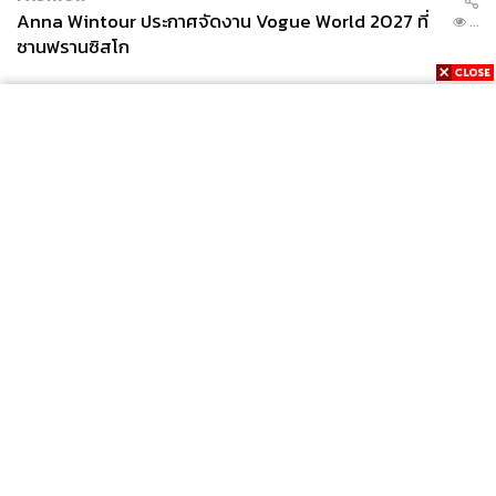
Anna Wintour ประกาศจัดงาน Vogue World 2027 ที่
...
ซานฟรานซิสโก
News
Wealth
Pop
Podcast
Video
Now
Opinion
Careers
Events
Privacy
About
Contact
Policy
FOR
ADVERTISING
MEMBERSHIP