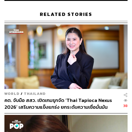
ธานี จำกัด (มหาชน)
กล่าวว่า หลังจากที่สถานการณ์การแพร่
ระบาดในประเทศเริ่มเข้าสู่ภาวะผ่อนคลายและมีการผ่อน
RELATED STORIES
ปรนมาตรการต่างๆ แล้ว กลุ่มดุสิตธานีได้พยายามจัดเตรียม
ความพร้อมในการต้อนรับลูกค้าเพื่อสร้างความมั่นใจให้กับ
นักท่องเที่ยว
“การทำตลาดช่วงแรก เรามุ่งเน้นไปที่การท่องเที่ยวภายใน
ประเทศเป็นสิ่งแรกเพื่อเป็นส่วนหนึ่งในการช่วยฟื้นฟู
อุตสาหกรรมการท่องเที่ยวของไทย เพราะในส่วนของตลาด
ต่างประเทศนั้นคาดว่าอาจจะต้องใช้เวลาอีกพอสมควรใน
การกลับมาอยู่ในภาวะปกติ ซึ่งขึ้นอยู่กับความรุนแรงของ
สถานการณ์และข้อจำกัดในการเดินทางในประเทศนั้น”
WORLD
/
THAILAND
พิสูจน์อักษร: ภาสิณี เพิ่มพันธุ์พงศ์
คต. จับมือ สสว. เปิดเกมรุกจัด ‘Thai Tapioca Nexus
38
2026’ เสริมความแข็งแกร่ง ยกระดับความเชื่อมั่นมัน
สำปะหลังไทยในตลาดโลก
ห้ามพลาด! ฟอรัมที่เจาะลึก New Normal ที่ใหญ่ที่สุดในเมือง