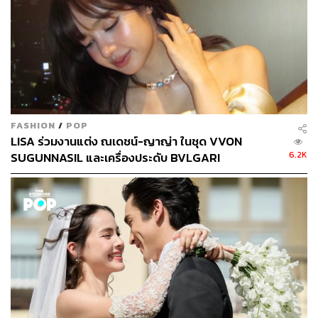
ไทยจากวิทยากรระดับประเทศ 40 คน ซื้อบัตรงาน THE
STANDARD ECONOMIC FORUM ที่
https://www.eventpo
p.me/e/8705-economic-forum
TAGS:
คุณภาพชีวิต
โรงแรมดุสิตธานี
Dusit Care - Stay With Confidence
การบริการ
FASHION
/
POP
LISA ร่วมงานแต่ง ณเดชน์-ญาญ่า ในชุด VVON
6.2K
SUGUNNASIL และเครื่องประดับ BVLGARI
235
ABOUT THE AUTHOR
THE STANDARD TEAM