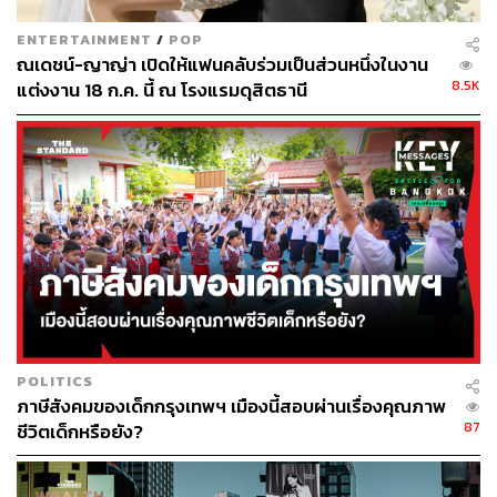
กองบรรณาธิการ THE STANDARD
ENTERTAINMENT
/
POP
ณเดชน์-ญาญ่า เปิดให้แฟนคลับร่วมเป็นส่วนหนึ่งในงาน
8.5K
แต่งงาน 18 ก.ค. นี้ ณ โรงแรมดุสิตธานี
POLITICS
ภาษีสังคมของเด็กกรุงเทพฯ เมืองนี้สอบผ่านเรื่องคุณภาพ
87
ชีวิตเด็กหรือยัง?