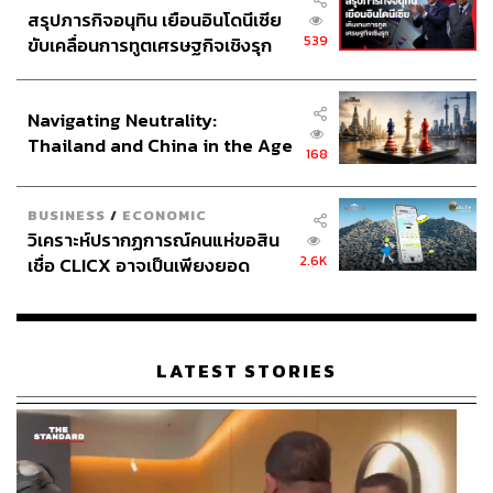
สรุปภารกิจอนุทิน เยือนอินโดนีเซีย
539
ขับเคลื่อนการทูตเศรษฐกิจเชิงรุก
ประกาศหุ้นส่วนยุทธศาสตร์ไทย –
อินโดนีเซีย
Navigating Neutrality:
Thailand and China in the Age
168
of a New Global Order
BUSINESS
/
ECONOMIC
วิเคราะห์ปรากฏการณ์คนแห่ขอสิน
2.6K
เชื่อ CLICX อาจเป็นเพียงยอด
ภูเขาน้ำแข็ง ของปัญหาหนี้ครัว
เรือนไทยที่ถูกซุกไว้
LATEST STORIES