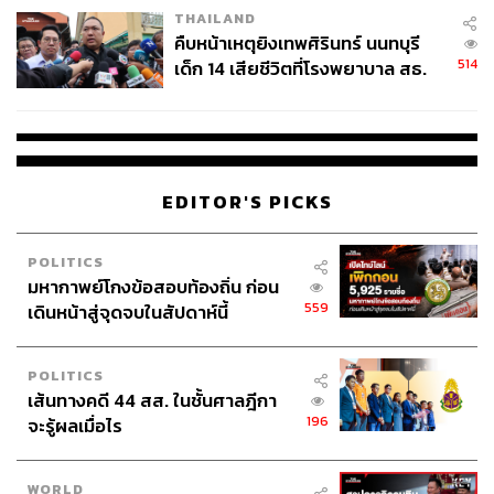
THAILAND
คืบหน้าเหตุยิงเทพศิรินทร์ นนทบุรี
514
เด็ก 14 เสียชีวิตที่โรงพยาบาล สธ.
ยืนยันครูเสียชีวิต 5 ราย เจ็บ 22
ราย
EDITOR'S PICKS
POLITICS
มหากาพย์โกงข้อสอบท้องถิ่น ก่อน
559
เดินหน้าสู่จุดจบในสัปดาห์นี้
POLITICS
เส้นทางคดี 44 สส. ในชั้นศาลฎีกา
196
จะรู้ผลเมื่อไร
WORLD