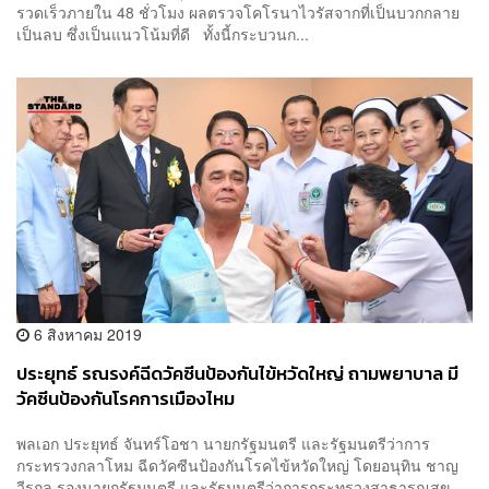
รวดเร็วภายใน 48 ชั่วโมง ผลตรวจโคโรนาไวรัสจากที่เป็นบวกกลาย
เป็นลบ ซึ่งเป็นแนวโน้มที่ดี ทั้งนี้กระบวนก...
6 สิงหาคม 2019
ประยุทธ์ รณรงค์ฉีดวัคซีนป้องกันไข้หวัดใหญ่ ถามพยาบาล มี
วัคซีนป้องกันโรคการเมืองไหม
พลเอก ประยุทธ์ จันทร์โอชา นายกรัฐมนตรี และรัฐมนตรีว่าการ
กระทรวงกลาโหม ฉีดวัคซีนป้องกันโรคไข้หวัดใหญ่ โดยอนุทิน ชาญ
วีรกูล รองนายกรัฐมนตรี และรัฐมนตรีว่าการกระทรวงสาธารณสุข