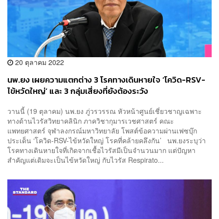
20 ตุลาคม 2022
นพ.ยง เผยความแตกต่าง 3 โรคทางเดินหายใจ ‘โควิด-RSV-
ไข้หวัดใหญ่’ และ 3 กลุ่มเสี่ยงที่ยังต้องระวัง
วานนี้ (19 ตุลาคม) นพ.ยง ภู่วรวรรณ หัวหน้าศูนย์เชี่ยวชาญเฉพาะ
ทางด้านไวรัสวิทยาคลินิก ภาควิชากุมารเวชศาสตร์ คณะ
แพทยศาสตร์ จุฬาลงกรณ์มหาวิทยาลัย โพสต์ข้อความผ่านเฟซบุ๊ก
ประเด็น ‘โควิด-RSV-ไข้หวัดใหญ่ โรคที่คล้ายคลึงกัน’ นพ.ยงระบุว่า
โรคทางเดินหายใจที่เกิดจากเชื้อไวรัสมีเป็นจำนวนมาก แต่ปัญหา
สำคัญแต่เดิมจะเป็นไข้หวัดใหญ่ กับไวรัส Respirato...