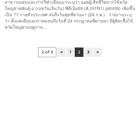
สาธารณสุขและการกีฬาเมียนมาระบุว่า ยอดผู้เสียชีวิตจากไข้หวัด
ใหญ่สายพันธุ์เอ (เอชวันเอ็นวัน) พีดีเอ็ม09 (A (H1N1) pdm09) เพิ่มขึ้น
เป็น 71 รายทั่วประเทศ จนถึงวันพุธที่ผ่านมา (24 ก.ค.) รายงานระบุ
ว่า ตั้งแต่เดือนมกราคมจนถึงวันที่ 24 กรกฎาคมที่ผ่านมา มีผู้ติดเชื้อไข้
หวัดใหญ่ตามฤดูกาล...
2 of 3
«
1
2
3
»