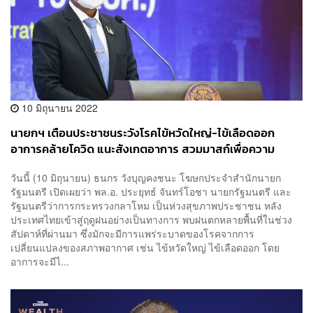
10 มิถุนายน 2022
นายกฯ เตือนประชาชนระวังโรคไข้หวัดใหญ่-ไข้เลือดออก
อาการคล้ายโควิด แนะสังเกตอาการ สวมมาสก์เพื่อความ
ปลอดภัย
วันนี้ (10 มิถุนายน) ธนกร วังบุญคงชนะ โฆษกประจำสำนักนายก
รัฐมนตรี เปิดเผยว่า พล.อ. ประยุทธ์ จันทร์โอชา นายกรัฐมนตรี และ
รัฐมนตรีว่าการกระทรวงกลาโหม เป็นห่วงสุขภาพประชาชน หลัง
ประเทศไทยเข้าสู่ฤดูฝนอย่างเป็นทางการ พบฝนตกหลายพื้นที่ในช่วง
สัปดาห์ที่ผ่านมา ซึ่งมักจะมีการแพร่ระบาดของโรคจากการ
เปลี่ยนแปลงของสภาพอากาศ เช่น ไข้หวัดใหญ่ ไข้เลือดออก โดย
อาการจะมีไ...