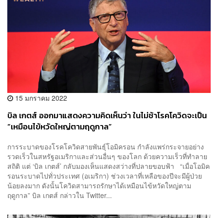
15 มกราคม 2022
บิล เกตส์ ออกมาแสดงความคิดเห็นว่า ในไม่ช้าโรคโควิดจะเป็น
“เหมือนไข้หวัดใหญ่ตามฤดูกาล”
การระบาดของโรคโควิดสายพันธุ์โอมิครอน กำลังแพร่กระจายอย่าง
รวดเร็วในสหรัฐอเมริกาและส่วนอื่นๆ ของโลก ด้วยความเร็วที่ทำลาย
สถิติ แต่ ‘บิล เกตส์’ กลับมองเห็นแสดงสว่างที่ปลายขอบฟ้า “เมื่อโอมิค
รอนระบาดไปทั่วประเทศ (อเมริกา) ช่วงเวลาที่เหลือของปีจะมีผู้ป่วย
น้อยลงมาก ดังนั้นโควิดสามารถรักษาได้เหมือนไข้หวัดใหญ่ตาม
ฤดูกาล” บิล เกตส์ กล่าวใน Twitter...