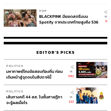
ลง - จีนแห่บุกตลาดเกิดใหม่
POP
BLACKPINK มียอดสตรีมบน
0
Spotify จากประเทศไทยสูงถึง 536
ล้านครั้ง ตลอด 10 ปีที่ผ่านมา
EDITOR'S PICKS
POLITICS
มหากาพย์โกงข้อสอบท้องถิ่น ก่อน
592
เดินหน้าสู่จุดจบในสัปดาห์นี้
POLITICS
เส้นทางคดี 44 สส. ในชั้นศาลฎีกา
222
จะรู้ผลเมื่อไร