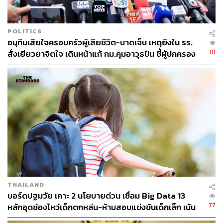
POLITICS
อนุทินเสียใจครอบครัวผู้เสียชีวิต-บาดเจ็บ เหตุยิงใน รร.
111
สั่งเยียวยาจิตใจ เดินหน้าแก้ กม.คุมอาวุธปืน ชี้ผู้ปกครอง
ต้องร่วมรับผิดชอบ
THAILAND
บอร์ดปฐมวัย เคาะ 2 นโยบายด่วน เชื่อม Big Data 13
77
หลักอุดช่องโหว่เด็กตกหล่น-ห้ามสอบแข่งขันเด็กเล็ก เน้น
เรียนรู้ผ่านการเล่น