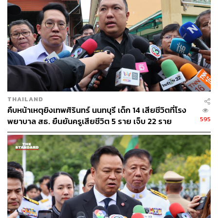
THAILAND
คืบหน้าเหตุยิงเทพศิรินทร์ นนทบุรี เด็ก 14 เสียชีวิตที่โรง
595
พยาบาล สธ. ยืนยันครูเสียชีวิต 5 ราย เจ็บ 22 ราย