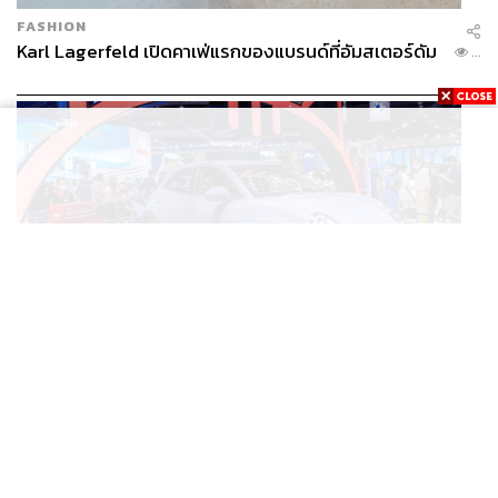
FASHION
Karl Lagerfeld เปิดคาเฟ่แรกของแบรนด์ที่อัมสเตอร์ดัม
...
BUSINESS
/
ECONOMIC
ยุคใหม่รถ EV ราคาเริ่ม (ถูก) กว่ารถไฮบริด หลังต้นทุน
...
แบตเตอรี่ลดลง – จีนแห่บุกตลาดเกิดใหม่