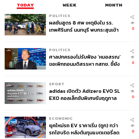
TODAY
WEEK
MONTH
POLITICS
ผลชันสูตร 8 ศพ เหตุยิงใน รร.
0
เทพศิรินทร์ นนทบุรี พบกระสุนเข้า
จุดสำคัญ ‘ศีรษะ-หน้าอก’ ครูถูกยิง
4 นัด จากระยะไกล
POLITICS
ศาลปกครองไม่รับฟ้อง ‘หมอสรณ’
0
ขอเพิกถอนมติสรรหา กสทช. ชี้ยัง
ไม่ใช่ผู้เดือดร้อนเสียหาย
SPORT
adidas เปิดตัว Adizero EVO SL
0
EXO คอลเล็กชันพิเศษรับฤดูกาล
College Football
ECONOMIC
ยุคใหม่รถ EV ราคาเริ่ม (ถูก) กว่า
0
รถไฮบริด หลังต้นทุนแบตเตอรี่ลด