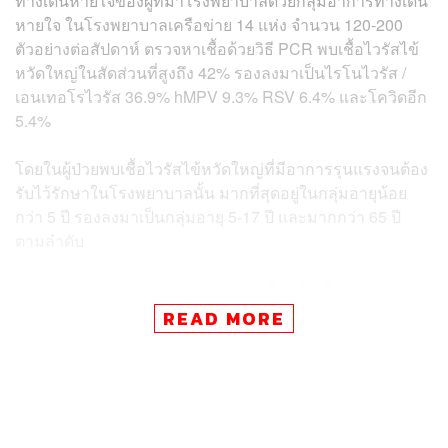
ทางเดินหายใจของผู้ที่มาโรงพยาบาลด้วยกลุ่มอาการทางเดิน
หายใจ ในโรงพยาบาลเครือข่าย 14 แห่ง จำนวน 120-200
ตัวอย่างต่อสัปดาห์ ตรวจหาเชื้อด้วยวิธี PCR พบเชื้อไวรัสไข้
หวัดใหญ่ในสัดส่วนที่สูงถึง 42% รองลงมาเป็นไรโนไวรัส /
เอนเทอโรไวรัส 36.9% hMPV 9.3% RSV 6.4% และโควิดอีก
5.4%
โดยในผู้ป่วยพบเชื้อไวรัสไข้หวัดใหญ่ที่มีอาการรุนแรงจนต้อง
รับไว้รักษาในโรงพยาบาลนั้น มากที่สุดอยู่ในกลุ่มอายุน้อย
กว่า 5 ปี รองลงมาเป็นกลุ่มอายุ 5-17 ปี และมากกว่า 65 ปี
ตามลำดับ
นพ.โอภาส กล่าวต่อว่า จากข้อมูลจะเห็นได้ว่าโรคไข้หวัด
ใหญ่มีแนวโน้มเพิ่มสูงขึ้น โดยกลุ่มเสี่ยงที่จะป่วยแล้วมีอาการ
READ MORE
รุนแรงคือ เด็กเล็ก เด็กวัยเรียน และผู้สูงอายุ ประกอบกับช่วงนี้
ประเทศไทยมีอากาศหนาวเย็นในหลายพื้นที่ ซึ่งสภาพอากาศ
เช่นนี้มีผลให้เชื้อไวรัสอยู่ในสิ่งแวดล้อมได้นานขึ้น แพร่
กระจายได้ง่ายและเร็วขึ้น