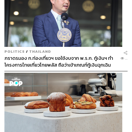
POLITICS
/
THAILAND
ภราดรมอง ก.ท่องเที่ยวฯ ขอใช้งบจาก พ.ร.ก. กู้เงินฯ ทำ
...
โครงการไทยเที่ยวไทยพลัส ถือว่าเข้าเกณฑ์กู้เงินฉุกเฉิน