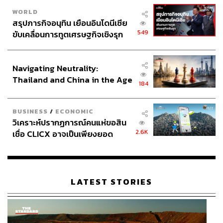
WORLD
สรุปภารกิจอนุทิน เยือนอินโดนีเซีย
549
ขับเคลื่อนการทูตเศรษฐกิจเชิงรุก
ประกาศหุ้นส่วนยุทธศาสตร์ไทย –
อินโดนีเซีย
Navigating Neutrality:
Thailand and China in the Age
184
of a New Global Order
BUSINESS
/
ECONOMIC
วิเคราะห์ปรากฏการณ์คนแห่ขอสิน
2.6K
เชื่อ CLICX อาจเป็นเพียงยอด
ภูเขาน้ำแข็ง ของปัญหาหนี้ครัว
เรือนไทยที่ถูกซุกไว้
LATEST STORIES