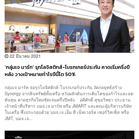
22 มีนาคม 2021
‘กลุ่มเจ มาร์ท’ รุกโลจิสติกส์-โบรกเกอร์ประกัน คาดเริ่มครึ่งปี
หลัง วางเป้าหมายกำไรปีนี้โต 50%
กลุ่มเจ มาร์ท จ่อรุกโลจิสติกส์-โบรกเกอร์ประกัน งัดกลยุทธ์สร้าง
Synergy จากสินทรัพย์ทั้งเครือ หวังผลักดันการเติบโตของกำไรและลด
ต้นทุน คาดธุรกิจใหม่ชัดเจนครึ่งปีหลัง อดิศักดิ์ สุขุมวิทยา ประธาน
เจ้าหน้าที่บริหาร บมจ.เจ มาร์ท หรือ JMART และคณะผู้บริหารบริษัท
ในเครือ ซึ่งประกอบด้วย บมจ.เจ เอ็ม ที เน็ทเวอร์ค เซอร์วิสเซ็ส หรือ
JMT, บมจ.เจ...