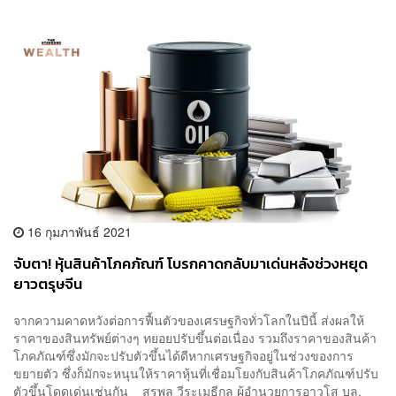
16 กุมภาพันธ์ 2021
จับตา! หุ้นสินค้าโภคภัณฑ์ โบรกคาดกลับมาเด่นหลังช่วงหยุด
ยาวตรุษจีน
จากความคาดหวังต่อการฟื้นตัวของเศรษฐกิจทั่วโลกในปีนี้ ส่งผลให้
ราคาของสินทรัพย์ต่างๆ ทยอยปรับขึ้นต่อเนื่อง รวมถึงราคาของสินค้า
โภคภัณฑ์ซึ่งมักจะปรับตัวขึ้นได้ดีหากเศรษฐกิจอยู่ในช่วงของการ
ขยายตัว ซึ่งก็มักจะหนุนให้ราคาหุ้นที่เชื่อมโยงกับสินค้าโภคภัณฑ์ปรับ
ตัวขึ้นโดดเด่นเช่นกัน สรพล วีระเมธีกุล ผู้อำนวยการอาวุโส บล.