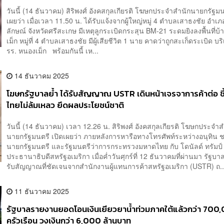
วันนี้ (14 ธันวาคม) สิริพงศ์ อังคสกุลเกียรติ โฆษกประจำสำนักนายกรัฐมน
เผยว่า เมื่อเวลา 11.50 น. ได้รับแจ้งจากผู้ใหญ่หมู่ 4 ตำบลเสาธงชัย อำเ
ลักษณ์ จังหวัดศรีสะเกษ มีเหตุลูกระเบิดกระสุน BM-21 ระดมยิงลงพื้นที่บ
เม็ก หมู่ที่ 4 ตำบลเสาธงชัย มีผู้เสียชีวิต 1 นาย คาดว่าถูกสะเก็ดระเบิด บ
รร. หนองเม็ก พร้อมกันนี้ เห...
14 ธันวาคม 2025
โฆษกรัฐบาลย้ำ ได้รับสัญญาณ USTR เดินหน้าเจรจาการค้าต่อ ชี
ไทยไม่ล้มเหลว ยึดผลประโยชน์ชาติ
วันนี้ (14 ธันวาคม) เวลา 12.26 น. สิริพงศ์ อังคสกุลเกียรติ โฆษกประจำ
นายกรัฐมนตรี เปิดเผยว่า ภายหลังการหารือทางโทรศัพท์ระหว่างอนุทิน 
นายกรัฐมนตรี และรัฐมนตรีว่าการกระทรวงมหาดไทย กับ โดนัลด์ ทรัมป์
ประธานาธิบดีสหรัฐอเมริกา เมื่อค่ำวันศุกร์ที่ 12 ธันวาคมที่ผ่านมา รัฐบา
รับสัญญาณที่ชัดเจนจากสำนักงานผู้แทนการค้าสหรัฐอเมริกา (USTR) ถ..
11 ธันวาคม 2025
รัฐบาลรายงานยอดโอนเงินเยียวยาน้ำท่วมภาคใต้แล้วกว่า 700
ครัวเรือน วงเงินกว่า 6,000 ล้านบาท