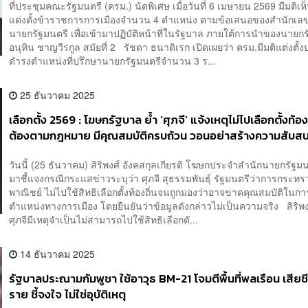
ที่ประชุมคณะรัฐมนตรี (ครม.) นัดพิเศษ เมื่อวันที่ 6 เมษายน 2569 มีมติเ
แต่งตั้งข้าราชการการเมืองจำนวน 4 ตำแหน่ง ตามข้อเสนอของสำนักเล
นายกรัฐมนตรี เพื่อเข้ามาปฏิบัติหน้าที่ในรัฐบาล ภายใต้การนำของนายก
อนุทิน ชาญวีรกูล สมัยที่ 2 รัชดา ธนาดิเรก เปิดเผยว่า ครม.มีมติแต่งตั้ง
ดำรงตำแหน่งที่ปรึกษานายกรัฐมนตรีจำนวน 3 ร...
25 ธันวาคม 2025
เลือกตั้ง 2569 : โฆษกรัฐบาล ย้ำ ‘ศุภจี’ แจ้งเหตุไม่ไปเลือกตั้งท้อง
ต้องตามกฎหมาย มีคุณสมบัติครบถ้วน วอนอย่าสร้างความสับส
วันนี้ (25 ธันวาคม) สิริพงศ์ อังคสกุลเกียรติ โฆษกประจำสำนักนายกรัฐม
มาชี้แจงกรณีกระแสข่าวระบุว่า ศุภจี สุธรรมพันธุ์ รัฐมนตรีว่าการกระทร
พาณิชย์ ไม่ไปใช้สิทธิเลือกตั้งท้องถิ่นจนถูกมองว่าอาจขาดคุณสมบัติในก
ตำแหน่งทางการเมือง โดยยืนยันว่าข้อมูลดังกล่าวไม่เป็นความจริง สิริพง
ศุภจีมีเหตุจำเป็นไม่สามารถไปใช้สิทธิเลือกตั...
14 ธันวาคม 2025
รัฐบาลประณามกัมพูชา ใช้อาวุธ BM-21 โจมตีพื้นที่พลเรือน เสียชี
ราย ชี้จงใจ ไม่ใช่อุบัติเหตุ