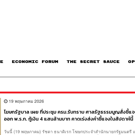
E
ECONOMIC FORUM
THE SECRET SAUCE​
OP
19 พฤษภาคม 2026
โฆษกรัฐบาล​ เผย​ ที่ประชุม ครม.​รับทราบ​ ศาลรัฐธรรมนูญสั่งชี้
ออก พ.ร.ก.​ กู้เงิน 4 แสนล้าน​บาท คาดเร่งส่งคำชี้แจงในสัปดาห์นี้
วันนี้ (19 พฤษภาคม) รัชดา​ ธ​นา​ดิเรก​ โฆษก​ประจำ​สำนักนายก​รัฐมนตรี​