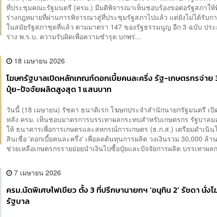
ที่ประชุมคณะรัฐมนตรี (ครม.) มีมติพิจารณาเห็นชอบร้องขอต่อรัฐสภาให
ร่างกฎหมายที่ผ่านการพิจารณาสู่ที่ประชุมรัฐสภาไปแล้ว แต่ยังไม่ได้รับก
ในสมัยรัฐสภาชุดที่แล้ว ตามมาตรา 147 ของรัฐธรรมนูญ อีก 3 ฉบับ ป
ร่าง พ.ร.บ. ความรับผิดเพื่อความชำรุด บกพร่...
18 เมษายน 2026
​โฆษกรัฐบาลเปิดหลักเกณฑ์ดอกเบี้ยคนละครึ่ง รัฐ-เกษตรกรจ่าย 3%
ปุ๋ย-ปัจจัยผลิตสูงสุด 1 แสนบาท
วันนี้ (18 เมษายน) รัชดา ธนาดิเรก โฆษกประจำสำนักนายกรัฐมนตรี เปิ
หลัง ครม. เห็นชอบมาตรการบรรเทาผลกระทบสำหรับเกษตรกร รัฐบาล
ให้ ธนาคารเพื่อการเกษตรและสหกรณ์การเกษตร (ธ.ก.ส.) เตรียมดำเนิ
สินเชื่อ 'ดอกเบี้ยคนละครึ่ง' เพื่อลดต้นทุนการผลิต วงเงินรวม 30,000 ล้าน
ช่วยเหลือเกษตรกรรายย่อยนำเงินไปซื้อปุ๋ยและปัจจัยการผลิต บรรเทาผลก
7 เมษายน 2026
ครม.นัดพิเศษไฟเขียว ตั้ง 3 ที่ปรึกษานายกฯ ‘อนุทิน 2’ รัชดา นั่ง
รัฐบาล