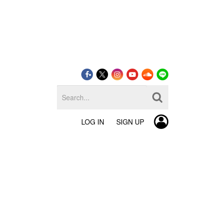
LOG IN
SIGN UP