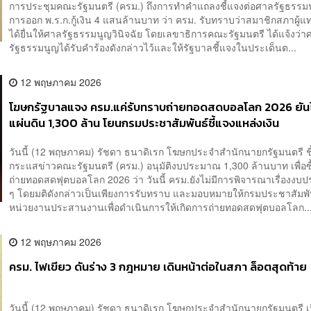
การประชุมคณะรัฐมนตรี (ครม.) ถึงการทำคำแถลงชี้แจงต่อศาลรัฐธรรม
การออก พ.ร.ก.กู้เงิน 4 แสนล้านบาท​ ว่า ครม. รับทราบว่าสมาชิกสภาผู
ได้ยื่นให้ศาลรัฐธรรมนูญวินิจฉัย โดยเลขาธิการคณะรัฐมนตรี ได้แจ้งว่า
รัฐธรรมนูญได้รับคำร้องดังกล่าวไว้และให้รัฐบาลชี้แจงในประเด็นต...
12 พฤษภาคม 2026
โฆษกรัฐบาลแจง ครม.แค่รับทราบถ่ายทอดสดบอลโลก 2026 ยันไ
แผ่นดิน 1,300 ล้าน โยนกรมประชาสัมพันธ์ชี้แจงแหล่งเงิน
วันนี้ (12 พฤษภาคม) รัชดา ธนาดิเรก โฆษกประจำสำนักนายกรัฐมนตรี ช
กระแสข่าวคณะรัฐมนตรี (ครม.) อนุมัติงบประมาณ 1,300 ล้านบาท เพื่อซื้อ
ถ่ายทอดสดฟุตบอลโลก 2026 ว่า วันนี้ ครม.ยังไม่มีการพิจารณาเรื่องง
ๆ โดยมติดังกล่าวเป็นเพียงการรับทราบ และมอบหมายให้กรมประชาสัมพัน
หน่วยงานประสานงานเพื่อดำเนินการให้เกิดการถ่ายทอดสดฟุตบอลโลก..
12 พฤษภาคม 2026
ครม. ไฟเขียว ดันร่าง 3 กฎหมาย เดินหน้าต่อในสภา ล็อตสุดท้าย
วันนี้ (12 พฤษภาคม) รัชดา ธนาดิเรก โฆษกประจำสำนักนายกรัฐมนตรี เป