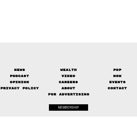
News
Wealth
Pop
Podcast
Video
Now
Opinion
Careers
Events
Privacy Policy
About
Contact
FOR ADVERTISING
MEMBERSHIP