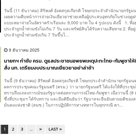
วันนี้ (11 ธันวาคม) สิริพงศ์ อังคสกุลเกียรติ โฆษกประจำสำนักนายกรัฐมน
เผยความคืบหน้าการจ่ายเงินเยียวยาช่วยเหลือผู้ประสบอุทกภัยในช่วงฤดูฝ
แบบเหมาจ่ายในอัตราครัวเรือนละ 9,000 บาท ใน 4 รูปแบบ ดังนี้ 1. ที่อยู
ประจำถูกน้ำท่วมขังไม่เกิน 7 วัน และทรัพย์สินได้รับความเสียหาย 2. ที่อยู
ประจำถูกน้ำท่วมขังเกิน 7 วันขึ้นไ...
9 ธันวาคม 2025
นายกฯ กำชับ ครม. ดูแลประชาชนอพยพเหตุปะทะไทย-กัมพูชาให้ดี
สั่ง มท. เตรียมงบประมาณเยียวยาอย่าล่าช้า
วันนี้ (9 ธันวาคม) สิริพงศ์ อังคสกุลเกียรติ โฆษกประจำสำนักนายกรัฐมน
ผลการประชุมคณะรัฐมนตรี (ครม.) ว่า นายกรัฐมนตรี ได้แจ้งให้ที่ประชุมไ
ทราบถึงแถลงการณ์ของรัฐบาลต่อสถานการณ์ไทย-กัมพูชา เมื่อวานนี้ (8
ซึ่งที่ประชุมฯ ได้รับทราบ และมีมติยืนยันว่า รัฐบาลจะยืนยันตามมติขอ
มั่นคงแห่งชาติ (สมช.) ในการปฏิบัติการทางทหารในทุกกรณี ตา...
1
2
3
...
»
LAST »