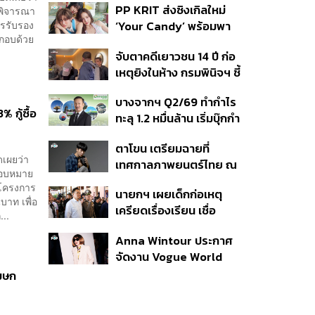
PP KRIT ส่งซิงเกิลใหม่
้พิจารณา
ปมค้นประวัติคดีกราดยิงที่
ารรับรอง
‘Your Candy’ พร้อมพา
สหรัฐฯ
ระกอบด้วย
ต้าเหนิง และ ณิชา ร่วมมิว
จับตาคดีเยาวชน 14 ปี ก่อ
สิกวิดีโอ
เหตุยิงในห้าง กรมพินิจฯ ชี้
ประพฤติดี-รับการรักษาต่อ
บางจากฯ Q2/69 ทำกำไร
เนื่อง ประเมินปล่อยตัว
 กู้ซื้อ
ทะลุ 1.2 หมื่นล้าน เริ่มบุ๊กกำ
ไร ‘SAF’ เชิงพาณิชย์ครั้ง
ตาโขน เตรียมฉายที่
แรก หนุนรายได้ครึ่งปีทะลุ
ดเผยว่า
เทศกาลภาพยนตร์ไทย ณ
3.2 แสนล้าน
มอบหมาย
ประเทศบราซิล
นโครงการ
นายกฯ เผยเด็กก่อเหตุ
บาท เพื่อ
เครียดเรื่องเรียน เชื่อ
...
เตรียมการเป็นขั้นตอน ชี้มี
Anna Wintour ประกาศ
กระสุนอีกกว่า 30 นัด หาก
จัดงาน Vogue World
ไม่จบชีวิตตัวเองอาจสูญ
2027 ที่ซานฟรานซิสโก
เสียเพิ่ม
โฆษก