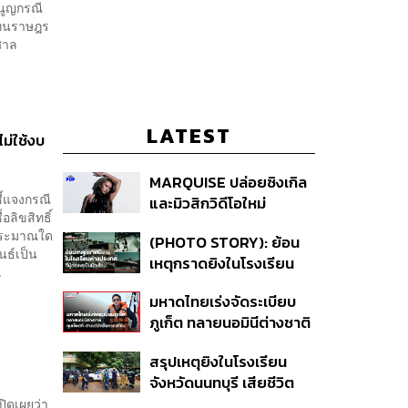
นูญกรณี
้แทนราษฎร
ศาล
LATEST
ม่ใช้งบ
MARQUISE ปล่อยซิงเกิล
ี้แจงกรณี
และมิวสิกวิดีโอใหม่
ลิขสิทธิ์
IRONIC ที่เสียดสีความ
บประมาณใด
(PHOTO STORY): ย้อน
สัมพันธ์สุด Toxic
ธ์เป็น
เหตุกราดยิงในโรงเรียน
.
ต่างประเทศ ที่ผู้ก่อเหตุเป็น
มหาดไทยเร่งจัดระเบียบ
นักเรียน
ภูเก็ต ทลายนอมินีต่างชาติ
คุมเจ็ตสกี สางบริษัทฮุบ
สรุปเหตุยิงในโรงเรียน
ที่ดิน เคลียร์ใบอนุญาต
จังหวัดนนทบุรี เสียชีวิต
โรงแรมค้าง 7 ปี
รวม 8 ราย โฆษก ตร. เผย
ิดเผยว่า