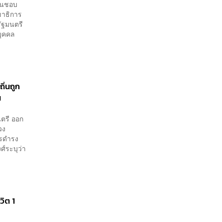
ห็นชอบ
ขาธิการ
รัฐมนตรี
บุคคล
ถิ่นถูก
น
นตรี ออก
วง
ารดำรง
ศ์ระบุว่า
วิต 1