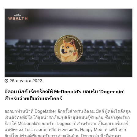
26 มกราคม 2022
อีลอน มัสก์ เรียกร้องให้ McDonald’s ยอมรับ ‘Dogecoin’
สำหรับจ่ายเป็นค่าเบอร์เกอร์
ออกมาทำหน้าที่ Dogefather อีกครั้งสำหรับ อีลอน มัสก์ ผู้คลั่งไคล้สกุล
เงินดิจิทัลที่มีโลโก้สุดน่ารักเป็นรูปเจ้าสุนัขพันธุ์ชิบะอินุ ซึ่งล่าสุดเรียก
ร้องให้ McDonald's ยอมรับ ‘Dogecoin’ สำหรับจ่ายเป็นค่าเบอร์เกอร์
แม่ทัพของ Tesla ออกมาทวีตว่าเขาจะกิน Happy Meal ทางทีวี หาก
ยักษ์ใหญ่ฟาสต์ฟู้ดยอมรับการจ่ายเงินด้วย Dogecoin ซึ่งที่ผ่านมา