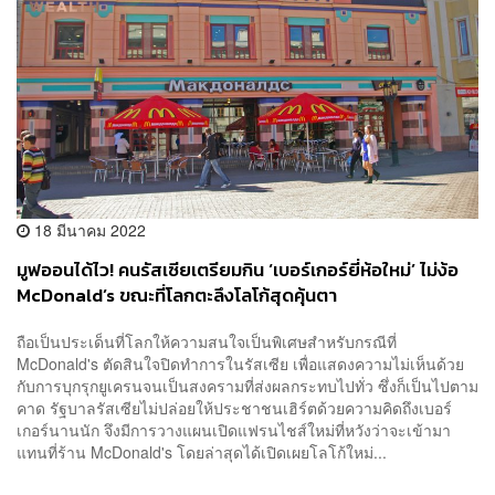
18 มีนาคม 2022
มูฟออนได้ไว! คนรัสเซียเตรียมกิน ‘เบอร์เกอร์ยี่ห้อใหม่’ ไม่ง้อ
McDonald’s ขณะที่โลกตะลึงโลโก้สุดคุ้นตา
ถือเป็นประเด็นที่โลกให้ความสนใจเป็นพิเศษสำหรับกรณีที่
McDonald's ตัดสินใจปิดทำการในรัสเซีย เพื่อแสดงความไม่เห็นด้วย
กับการบุกรุกยูเครนจนเป็นสงครามที่ส่งผลกระทบไปทั่ว ซึ่งก็เป็นไปตาม
คาด รัฐบาลรัสเซียไม่ปล่อยให้ประชาชนเฮิร์ตด้วยความคิดถึงเบอร์
เกอร์นานนัก จึงมีการวางแผนเปิดแฟรนไชส์ใหม่ที่หวังว่าจะเข้ามา
แทนที่ร้าน McDonald's โดยล่าสุดได้เปิดเผยโลโก้ใหม่...