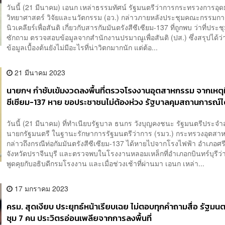
วันนี้ (21 มีนาคม) เอนก เหล่าธรรมทัศน์ รัฐมนตรีว่าการกระทรวงการอุ
วิทยาศาสตร์ วิจัยและนวัตกรรม (อว.) กล่าวภายหลังประชุมคณะกรรมก
นิวเคลียร์เพื่อสันติ เกี่ยวกับสารกัมมันตรังสีซีเซียม-137 ที่ถูกพบ ว่าที่ประช
ซักถาม ตรวจสอบข้อมูลจากสำนักงานปรมาณูเพื่อสันติ (ปส.) ซึ่งสรุปได้ว
ข้อมูลเบื้องต้นยังไม่มีอะไรที่น่าวิตกมากนัก แต่ต้อ...
21 มีนาคม 2023
นายกฯ กำชับเข้มงวดลงพื้นที่ตรวจโรงงานอุตสาหกรรม จากเหตุที
ซีเซียม-137 หาย ขอประชาชนไม่ต้องห่วง รัฐบาลคุมสถานการณ์ไ
วันนี้ (21 มีนาคม) ที่ทำเนียบรัฐบาล ธนกร วังบุญคงชนะ รัฐมนตรีประจำ
นายกรัฐมนตรี ในฐานะรักษาการรัฐมนตรีว่าการ (รมว.) กระทรวงอุตสา
กล่าวถึงกรณีท่อกัมมันตรังสีซีเซียม-137 ได้หายไปจากโรงไฟฟ้า อำเภอศ
จังหวัดปราจีนบุรี และตรวจพบในโรงงานหลอมเหล็กที่อำเภอกบินทร์บุรีว่า ว
พูดคุยกับอธิบดีกรมโรงงาน และเมื่อช่วงเช้าที่ผ่านมา เอนก เหล่า...
17 มกราคม 2023
ครม. สุดเงียบ ประยุทธ์หน้าเรียบเฉย ไม่ตอบทุกคำถามสื่อ รัฐมน
ชุม 7 คน ประวิตรอ่อนเพลียจากการลงพื้นที่