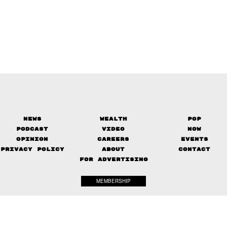
News
Wealth
Pop
Podcast
Video
Now
Opinion
Careers
Events
Privacy Policy
About
Contact
FOR ADVERTISING
MEMBERSHIP