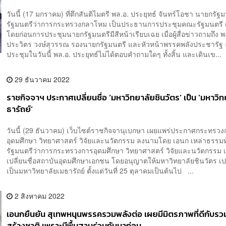
วันนี้ (17 มกราคม) ที่ตึกสันติไมตรี พล.อ. ประยุทธ์ จันทร์โอชา นายกรัฐ
รัฐมนตรีว่าการกระทรวงกลาโหม เป็นประธานการประชุมคณะรัฐมนตรี 
โดยก่อนการประชุมนายกรัฐมนตรีมีสีหน้าเรียบเฉย เมื่อผู้สื่อข่าวถามถึง พ
ประวิตร วงษ์สุวรรณ รองนายกรัฐมนตรี และหัวหน้าพรรคพลังประชารัฐ
ประชุมในวันนี้ พล.อ. ประยุทธ์ไม่ได้ตอบคำถามใดๆ ทั้งสิ้น และเดินเข...
29 ธันวาคม 2022
ราชกิจจาฯ ประกาศเปลี่ยนชื่อ ‘มหาวิทยาลัยชินวัตร’ เป็น ‘มหาวิ
ธารัถย์’
วันนี้ (29 ธันวาคม) เว็บไซต์ราชกิจจานุเบกษา เผยแพร่ประกาศกระทรว
อุดมศึกษา วิทยาศาสตร์ วิจัยและนวัตกรรม ลงนามโดย เอนก เหล่าธรรมท
รัฐมนตรีว่าการกระทรวงการอุดมศึกษา วิทยาศาสตร์ วิจัยและนวัตกรรม เร
เปลี่ยนชื่อสถาบันอุดมศึกษาเอกชน โดยอนุญาตให้มหาวิทยาลัยชินวัตร เปลี
เป็นมหาวิทยาลัยเมธารัถย์ ตั้งแต่วันที่ 25 ตุลาคมเป็นต้นไป ...
2 สิงหาคม 2022
เอนกยืนยัน สุเทพหนุนพรรครวมพลังต่อ เผยมีมิตรภาพที่ดีกับร
สร้างชาติ เพราะมีพื้นฐานร่วมกันมาก่อน