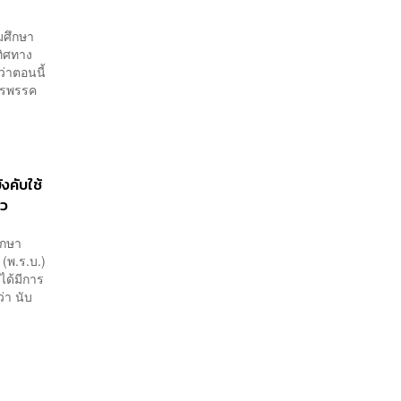
มศึกษา
ทิศทาง
่าตอนนี้
การพรรค
งคับใช้
้ว
ึกษา
 (พ.ร.บ.)
ได้มีการ
่า นับ