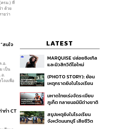
รม.) ที่
้า ด้วย
กทายว่า
LATEST
 “สนใจ
MARQUISE ปล่อยซิงเกิล
ล.อ.
และมิวสิกวิดีโอใหม่
ม เป็น
IRONIC ที่เสียดสีความ
.อ.
(PHOTO STORY): ย้อน
สัมพันธ์สุด Toxic
งโถงเพื่อ
เหตุกราดยิงในโรงเรียน
ต่างประเทศ ที่ผู้ก่อเหตุเป็น
มหาดไทยเร่งจัดระเบียบ
นักเรียน
ภูเก็ต ทลายนอมินีต่างชาติ
คุมเจ็ตสกี สางบริษัทฮุบ
ท่าทำ CT
สรุปเหตุยิงในโรงเรียน
ที่ดิน เคลียร์ใบอนุญาต
จังหวัดนนทบุรี เสียชีวิต
โรงแรมค้าง 7 ปี
รวม 8 ราย โฆษก ตร. เผย