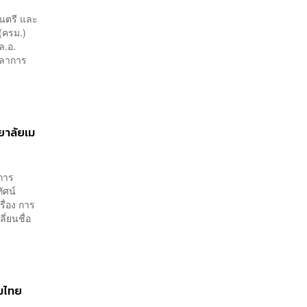
มนตรี และ
(ครม.)
ล.อ.
 ลาการ
ทยาลัยเม
งการ
ัศน์
ื่อง การ
่ยนชื่อ
วมไทย