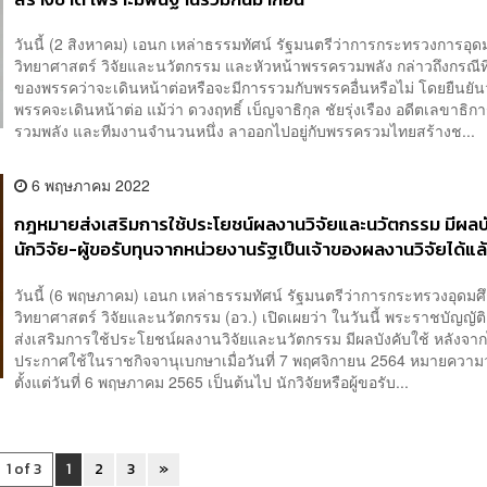
วันนี้ (2 สิงหาคม) เอนก เหล่าธรรมทัศน์ รัฐมนตรีว่าการกระทรวงการอุด
วิทยาศาสตร์ วิจัยและนวัตกรรม และหัวหน้าพรรครวมพลัง กล่าวถึงกรณี
ของพรรคว่าจะเดินหน้าต่อหรือจะมีการรวมกับพรรคอื่นหรือไม่ โดยยืนยันว
พรรคจะเดินหน้าต่อ แม้ว่า ดวงฤทธิ์ เบ็ญจาธิกุล ชัยรุ่งเรือง อดีตเลขาธิ
รวมพลัง และทีมงานจำนวนหนึ่ง ลาออกไปอยู่กับพรรครวมไทยสร้างช...
6 พฤษภาคม 2022
กฎหมายส่งเสริมการใช้ประโยชน์ผลงานวิจัยและนวัตกรรม มีผลบั
นักวิจัย-ผู้ขอรับทุนจากหน่วยงานรัฐเป็นเจ้าของผลงานวิจัยได้แล
วันนี้ (6 พฤษภาคม) เอนก เหล่าธรรมทัศน์ รัฐมนตรีว่าการกระทรวงอุดมศ
วิทยาศาสตร์ วิจัยและนวัตกรรม (อว.) เปิดเผยว่า ในวันนี้ พระราชบัญญัติ
ส่งเสริมการใช้ประโยชน์ผลงานวิจัยและนวัตกรรม มีผลบังคับใช้ หลังจาก
ประกาศใช้ในราชกิจจานุเบกษาเมื่อวันที่ 7 พฤศจิกายน 2564 หมายความว
ตั้งแต่วันที่ 6 พฤษภาคม 2565 เป็นต้นไป นักวิจัยหรือผู้ขอรับ...
1 of 3
1
2
3
»