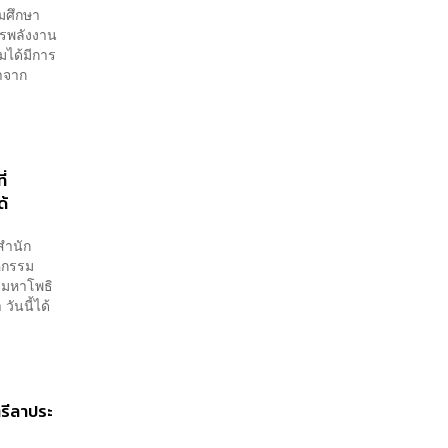
ดมศึกษา
ารพลังงาน
ุมได้มีการ
่าจาก
่
ด้
สำนัก
หกรรม
รีมหาโพธิ
ันนี้ได้
ตรีลาประ