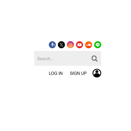
LOG IN
SIGN UP