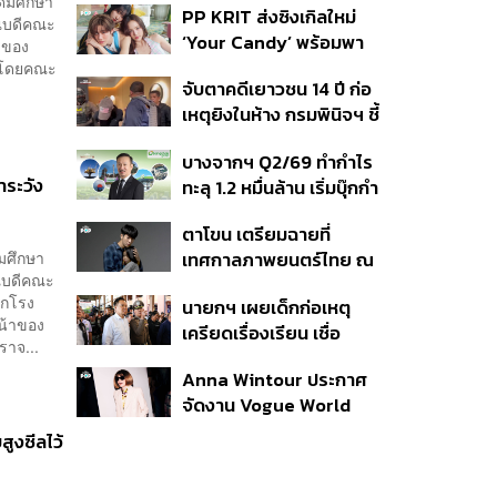
ุดมศึกษา
PP KRIT ส่งซิงเกิลใหม่
ปมค้นประวัติคดีกราดยิงที่
คณบดีคณะ
‘Your Candy’ พร้อมพา
สหรัฐฯ
าของ
ต้าเหนิง และ ณิชา ร่วมมิว
ี โดยคณะ
จับตาคดีเยาวชน 14 ปี ก่อ
สิกวิดีโอ
เหตุยิงในห้าง กรมพินิจฯ ชี้
ประพฤติดี-รับการรักษาต่อ
บางจากฯ Q2/69 ทำกำไร
เนื่อง ประเมินปล่อยตัว
ระวัง
ทะลุ 1.2 หมื่นล้าน เริ่มบุ๊กกำ
ไร ‘SAF’ เชิงพาณิชย์ครั้ง
ตาโขน เตรียมฉายที่
แรก หนุนรายได้ครึ่งปีทะลุ
ดมศึกษา
เทศกาลภาพยนตร์ไทย ณ
3.2 แสนล้าน
คณบดีคณะ
ประเทศบราซิล
ากโรง
นายกฯ เผยเด็กก่อเหตุ
น้าของ
เครียดเรื่องเรียน เชื่อ
ราจ...
เตรียมการเป็นขั้นตอน ชี้มี
Anna Wintour ประกาศ
กระสุนอีกกว่า 30 นัด หาก
จัดงาน Vogue World
ไม่จบชีวิตตัวเองอาจสูญ
2027 ที่ซานฟรานซิสโก
เสียเพิ่ม
สูงซีลไว้