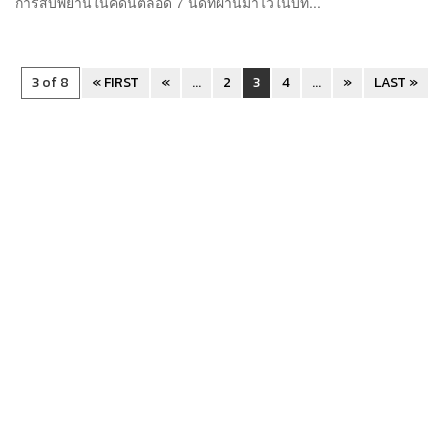
การสืบพยานในคดีนี้ตลอด 7 นัดที่ผ่านมาไว้ในบท...
3 of 8
« FIRST
«
...
2
3
4
...
»
LAST »