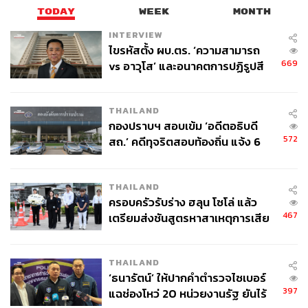
TODAY
WEEK
MONTH
INTERVIEW
ไขรหัสตั้ง ผบ.ตร. ‘ความสามารถ
669
vs อาวุโส’ และอนาคตการปฏิรูปสี
กากี กับ พล.ต.อ. เอก อังสนานนท์
THAILAND
กองปราบฯ สอบเข้ม ‘อดีตอธิบดี
572
สถ.’ คดีทุจริตสอบท้องถิ่น แจ้ง 6
ข้อหาหนัก จ่อชง ป.ป.ช. 12 ส.ค. นี้
THAILAND
ครอบครัวรับร่าง ฮลุน โซโล่ แล้ว
467
เตรียมส่งชันสูตรหาสาเหตุการเสีย
ชีวิต
THAILAND
‘ธนารัตน์’ ให้ปากคำตำรวจไซเบอร์
397
แฉช่องโหว่ 20 หน่วยงานรัฐ ยันไร้