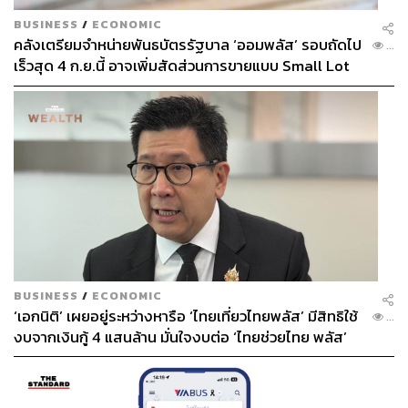
BUSINESS
/
ECONOMIC
คลังเตรียมจำหน่ายพันธบัตรรัฐบาล ‘ออมพลัส’ รอบถัดไป
...
เร็วสุด 4 ก.ย.นี้ อาจเพิ่มสัดส่วนการขายแบบ Small Lot
First มากขึ้น
BUSINESS
/
ECONOMIC
‘เอกนิติ’ เผยอยู่ระหว่างหารือ ‘ไทยเที่ยวไทยพลัส’ มีสิทธิใช้
...
งบจากเงินกู้ 4 แสนล้าน มั่นใจงบต่อ ‘ไทยช่วยไทย พลัส’
เฟส 2 มีเพียงพอ