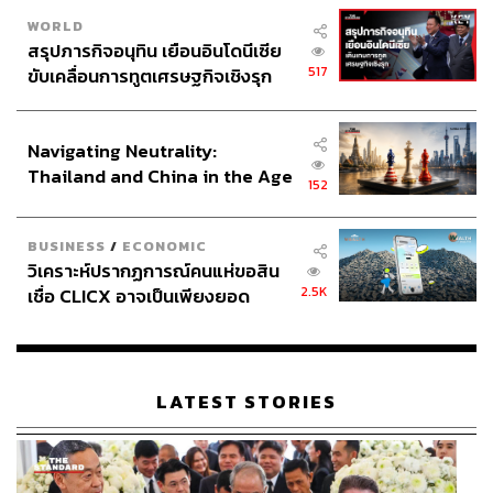
WORLD
สรุปภารกิจอนุทิน เยือนอินโดนีเซีย
517
ขับเคลื่อนการทูตเศรษฐกิจเชิงรุก
ประกาศหุ้นส่วนยุทธศาสตร์ไทย –
อินโดนีเซีย
Navigating Neutrality:
Thailand and China in the Age
152
of a New Global Order
BUSINESS
/
ECONOMIC
วิเคราะห์ปรากฏการณ์คนแห่ขอสิน
2.5K
เชื่อ CLICX อาจเป็นเพียงยอด
ภูเขาน้ำแข็ง ของปัญหาหนี้ครัว
เรือนไทยที่ถูกซุกไว้
LATEST STORIES