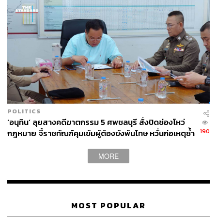
POLITICS
‘อนุทิน’ ลุยสางคดีฆาตกรรม 5 ศพชลบุรี สั่งปิดช่องโหว่
190
กฎหมาย จี้ราชทัณฑ์คุมเข้มผู้ต้องขังพ้นโทษ หวั่นก่อเหตุซ้ำ
รอย
MORE
MOST POPULAR