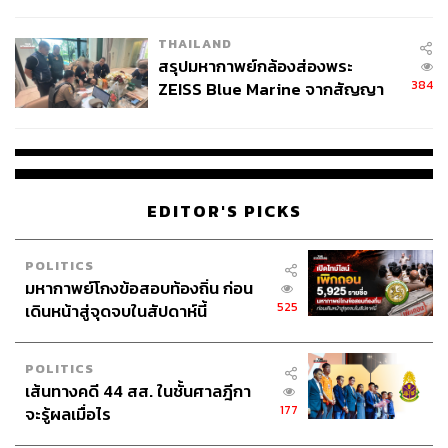
นัยทางการเมือง
THAILAND
สรุปมหากาพย์กล้องส่องพระ
384
ZEISS Blue Marine จากสัญญา
ผลิต 8.3 ล้าน สู่ข้อพิพาท ‘มา
เวลล์ฯ’ ฟ้อง ‘โทน บางแค’ ผิดนัด
จ่ายหนี้-แอบระบุแบรนด์
EDITOR'S PICKS
POLITICS
มหากาพย์โกงข้อสอบท้องถิ่น ก่อน
525
เดินหน้าสู่จุดจบในสัปดาห์นี้
POLITICS
เส้นทางคดี 44 สส. ในชั้นศาลฎีกา
177
จะรู้ผลเมื่อไร