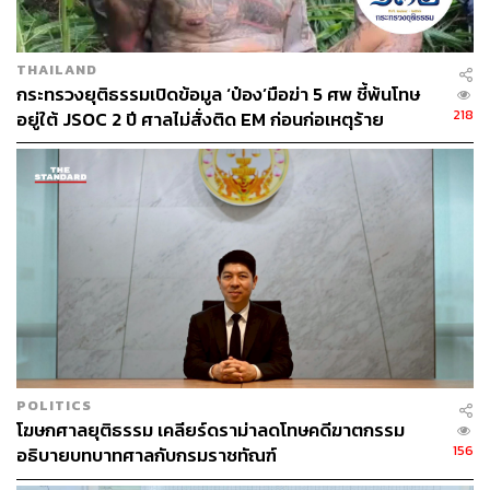
THAILAND
กระทรวงยุติธรรมเปิดข้อมูล ‘ป๋อง’มือฆ่า 5 ศพ ชี้พ้นโทษ
218
อยู่ใต้ JSOC 2 ปี ศาลไม่สั่งติด EM ก่อนก่อเหตุร้าย
POLITICS
โฆษกศาลยุติธรรม เคลียร์ดราม่าลดโทษคดีฆาตกรรม
156
อธิบายบทบาทศาลกับกรมราชทัณฑ์