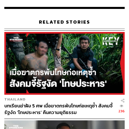
ABOUT THE AUTHOR
RELATED STORIES
THE STANDARD TEAM
กองบรรณาธิการ THE STANDARD
THAILAND
บทเรียนฆ่าฝัง 5 ศพ เมื่อฆาตกรพ้นโทษก่อเหตุซ้ำ สังคมจี้
236
รัฐงัด ‘โทษประหาร’ คืนความยุติธรรม