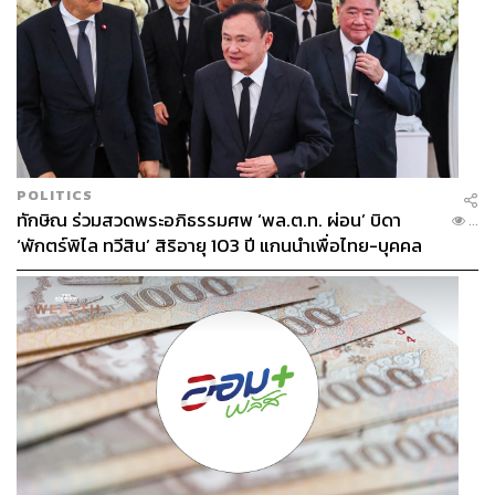
POLITICS
ทักษิณ ร่วมสวดพระอภิธรรมศพ ‘พล.ต.ท. ผ่อน’ บิดา
...
‘พักตร์พิไล ทวีสิน’ สิริอายุ 103 ปี แกนนำเพื่อไทย-บุคคล
หลากวงการร่วมอาลัย