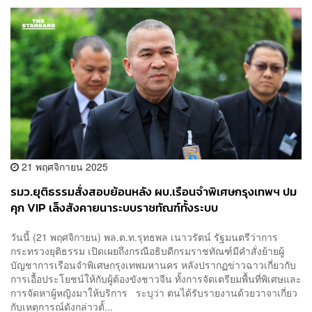
21 พฤศจิกายน 2025
รมว.ยุติธรรมสั่งสอบย้อนหลัง ผบ.เรือนจำพิเศษกรุงเทพฯ ปม
คุก VIP เล็งสังคายนาระบบราชทัณฑ์ทั้งระบบ
วันนี้ (21 พฤศจิกายน) พล.ต.ท.รุทธพล เนาวรัตน์ รัฐมนตรีว่าการ
กระทรวงยุติธรรม เปิดเผยถึงกรณีอธิบดีกรมราชทัณฑ์มีคำสั่งย้ายผู้
บัญชาการเรือนจำพิเศษกรุงเทพมหานคร หลังปรากฏข่าวฉาวเกี่ยวกับ
การเอื้อประโยชน์ให้กับผู้ต้องขังชาวจีน ทั้งการจัดเตรียมพื้นที่พิเศษและ
การจัดหาผู้หญิงมาให้บริการ ระบุว่า ตนได้รับรายงานด้วยวาจาเกี่ยว
กับเหตุการณ์ดังกล่าวตั้...