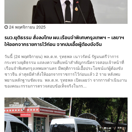
24 พฤศจิกายน 2025
รมว.ยุติธรรม สั่งลงโทษ ผบ.เรือนจำพิเศษกรุงเทพฯ – เลขาฯ
ให้ออกจากราชการไว้ก่อน จากปมเอื้อผู้ต้องขังจีน
วันนี้ (24 พฤศจิกายน) พล.ต.ท. รุทธพล เนาวรัตน์ รัฐมนตรีว่าการ
กระทรวงยุติธรรม แถลงความคืบหน้าสำคัญกรณีตรวจสอบเจ้าหน้าที่
เรือนจำพิเศษกรุงเทพมหานคร มีพฤติการณ์เอื้อประโยชน์แก่ผู้ต้องขัง
ชาวจีน ล่าสุดมีคำสั่งให้ออกจากราชการไว้ก่อนแล้ว 2 ราย หลังพบ
พยานหลักฐานชัดเจน ​พล.ต.ท. รุทธพล เปิดเผยว่า จากการดำเนินงาน
ของคณะกรรมการตรวจสอบข้อเท็จจริงในกร...