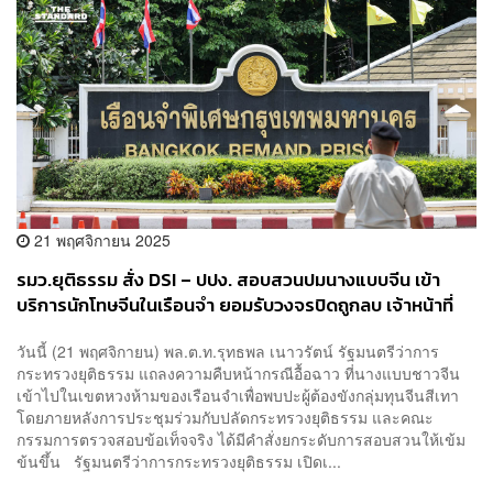
21 พฤศจิกายน 2025
รมว.ยุติธรรม สั่ง DSI – ปปง. สอบสวนปมนางแบบจีน เข้า
บริการนักโทษจีนในเรือนจำ ยอมรับวงจรปิดถูกลบ เจ้าหน้าที่
เอี่ยว 7 ราย
วันนี้ (21 พฤศจิกายน) พล.ต.ท.รุทธพล เนาวรัตน์ รัฐมนตรีว่าการ
กระทรวงยุติธรรม แถลงความคืบหน้ากรณีอื้อฉาว ที่นางแบบชาวจีน
เข้าไปในเขตหวงห้ามของเรือนจำเพื่อพบปะผู้ต้องขังกลุ่มทุนจีนสีเทา
โดยภายหลังการประชุมร่วมกับปลัดกระทรวงยุติธรรม และคณะ
กรรมการตรวจสอบข้อเท็จจริง ได้มีคำสั่งยกระดับการสอบสวนให้เข้ม
ข้นขึ้น รัฐมนตรีว่าการกระทรวงยุติธรรม เปิดเ...