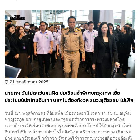
21 พฤศจิกายน 2025
นายกฯ ยันไม่ละเว้นคนผิด ปมเรือนจำพิเศษกรุงเทพ เอื้อ
ประโยชน์นักโทษจีนเทา บอกไม่ต้องกังวล รมว.ยุติธรรม ไม่เพิก
เฉยแน่นอน
วันนี้ (21 พฤศจิกายน) ที่อิมแพ็ค เมืองทองธานี เวลา 11.15 น. อนุทิน
ชาญวีรกูล นายกรัฐมนตรีและรัฐมนตรีว่าการกระทรวงมหาดไทย
กล่าวถึงกรณีที่เรือนจำพิเศษกรุงเทพฯเอื้อประโยชน์ให้กับกลุ่มนักโทษ
จีนเทาได้มีการสั่งการอย่างไรไปยังรัฐมนตรีว่าการกระทรวงยุติธรรม
บ้าง นายกรัฐมนตรี กล่าวว่า รัฐมนตรีว่าการกระทรวงยุติธรรมต้องสั่ง