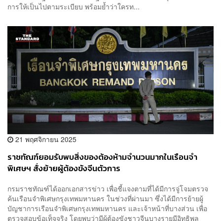
การให้เป็นไปตามระเบียบ พร้อมย้ำว่าใครท...
21 พฤศจิกายน 2025
ราชทัณฑ์ยอมรับพบสิ่งของต้องห้ามจำนวนมากในเรือนจำ
พิเศษฯ สั่งย้ายผู้ต้องขังจีนตัวการ
กรมราชทัณฑ์ได้ออกเอกสารข่าว เพื่อชี้แจงตามที่ได้มีการจู่โจมตรวจ
ค้นเรือนจำพิเศษกรุงเทพมหานคร ในช่วงที่ผ่านมา ซึ่งได้มีการย้ายผู้
บัญชาการเรือนจำพิเศษกรุงเทพมหานคร และเจ้าหน้าที่บางส่วน เพื่อ
ตรวจสอบข้อเท็จจริง โดยพบว่ามีผู้ต้องขังชาวจีนบางรายมีอิทธิพล