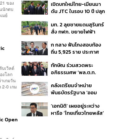
บ 21 ของ
เปิดบทใหม่ไทย-เมียนมา
อนุทิน จ่อสอบต่อเอี่ยว
ต่อดอลลาร์
็นนักตบ
ดัน JTC ในรอบ 10 ปี ปลุก
ตัดตอน ม.บูรพา หรือไม่
เมย์
‘เส้นเลือดใหญ่’ ค้า
มท. 2 ลุยชายแดนสุรินทร์
ชายแดน ท่าเรือน้ำลึก
สั่ง กฟภ. ขยายไฟฟ้า
ทวาย
‘ปราสาทตาควาย–เนิน
ก กลาง ฟันโกงสอบท้อง
350’ เสริมความมั่นคง
tic
ถิ่น 5,925 ราย ประกาศ
ชายแดน
บัญชีใหม่ 7 ส.ค. ส่วน 97
ทักษิณ ร่วมสวดพระ
ราย รอ ป.ป.ช. ขีดเส้นแล้ว
ับเวิลด์
อภิธรรมศพ ‘พล.ต.ท.
เสร็จ 31 ส.ค.
 ของโลก
ผ่อน’ บิดา ‘พักตร์พิไล ทวี
่าเกมวัน
คลังเตรียมจำหน่าย
สิน’ สิริอายุ 103 ปี แกนนำ
ก 2-0 เกม
พันธบัตรรัฐบาล ‘ออม
เพื่อไทย-บุคคลหลาก
พลัส’ รอบถัดไป เร็วสุด 4
วงการร่วมอาลัย
‘เอกนิติ’ เผยอยู่ระหว่าง
ก.ย.นี้ อาจเพิ่มสัดส่วนการ
หารือ ‘ไทยเที่ยวไทยพลัส’
ขายแบบ Small Lot First
tic Open
มีสิทธิใช้งบจากเงินกู้ 4
มากขึ้น
แสนล้าน มั่นใจงบต่อ ‘ไทย
ช่วยไทย พลัส’ เฟส 2 มี