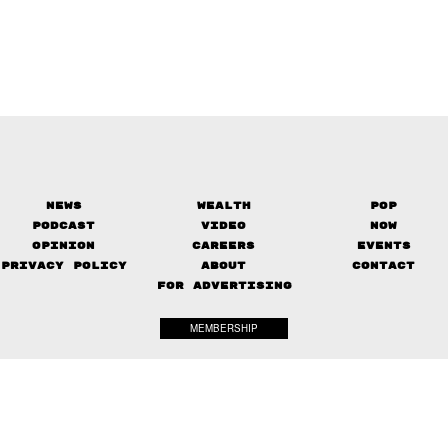
News
Wealth
Pop
Podcast
Video
Now
Opinion
Careers
Events
Privacy Policy
About
Contact
FOR ADVERTISING
MEMBERSHIP
© 2017-
2026
The Standard. All rights reserved.