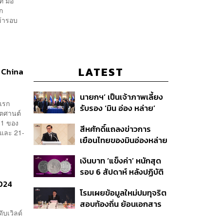
์ มือ
ก
ข้ารอบ
LATEST
2 China
นายกฯ’ เป็นเจ้าภาพเลี้ยง
บแรก
รับรอง ‘มิน อ่อง หล่าย’
ิตศานต์
พร้อมเชิญบิ๊กธุรกิจไทย
 31 ของ
สีหศักดิ์แถลงข่าวการ
ร่วมงาน
 และ 21-
เยือนไทยของมินอ่องหล่าย
ชี้หารือทวิภาคี ครอบคลุม
เงินบาท ‘แข็งค่า’ หนักสุด
สร้างสรรค์ ตรงไปตรงมา
รอบ 6 สัปดาห์ หลังปฏิบัติ
ย้ำต้องการให้เมียนมากลับ
การแทรกแซงเยนของ
2024
สู่อาเซียน
โรมเผยข้อมูลใหม่ปมทุจริต
สหรัฐฯ-ญี่ปุ่น Standard
สอบท้องถิ่น ย้อนเอกสาร
Chartered เปิดเป้าสิ้นปีนี้
ับเวิลด์
ประชุมปี 2567 พบชื่อ
จ่อแข็งต่อแตะ 32.50 บาท