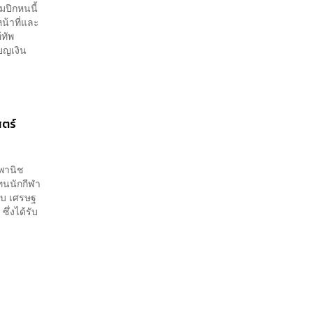
ปิกหนนี้
น้าที่และ
้ทัพ
ยญเงิน
สตร์
์พานิช
ทนนักกีฬา
าพบ เศรษฐ
ซึ่งได้รับ