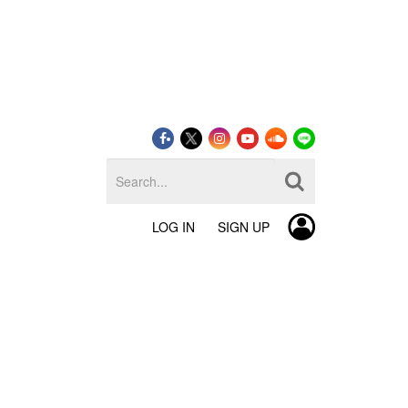
LOG IN
SIGN UP