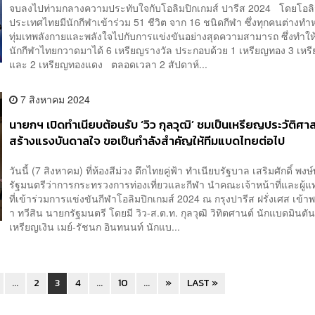
จบลงไปท่ามกลางความประทับใจกับโอลิมปิกเกมส์ ปารีส 2024 โดยโอลิม
ประเทศไทยมีนักกีฬาเข้าร่วม 51 ชีวิต จาก 16 ชนิดกีฬา ซึ่งทุกคนต่างทำห
ทุ่มเทพลังกายและพลังใจไปกับการแข่งขันอย่างสุดความสามารถ ซึ่งทำให
นักกีฬาไทยกวาดมาได้ 6 เหรียญรางวัล ประกอบด้วย 1 เหรียญทอง 3 เหรี
และ 2 เหรียญทองแดง ตลอดเวลา 2 สัปดาห์...
7 สิงหาคม 2024
นายกฯ เปิดทำเนียบต้อนรับ ‘วิว กุลวุฒิ’ ชมเป็นเหรียญประวัติศา
สร้างแรงบันดาลใจ ขอเป็นกำลังสำคัญให้ทีมแบดไทยต่อไป
วันนี้ (7 สิงหาคม) ที่ห้องสีม่วง ตึกไทยคู่ฟ้า ทำเนียบรัฐบาล เสริมศักดิ์ พงษ
รัฐมนตรีว่าการกระทรวงการท่องเที่ยวและกีฬา นำคณะเจ้าหน้าที่และผู้แ
ที่เข้าร่วมการแข่งขันกีฬาโอลิมปิกเกมส์ 2024 ณ กรุงปารีส ฝรั่งเศส เข้
า ทวีสิน นายกรัฐมนตรี โดยมี วิว-ส.ต.ท. กุลวุฒิ วิทิตศานต์ นักแบดมินตัน 
เหรียญเงิน เมย์-รัชนก อินทนนท์ นักแบ...
...
2
3
4
...
10
...
»
LAST »