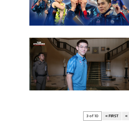
3 of 10
« FIRST
«