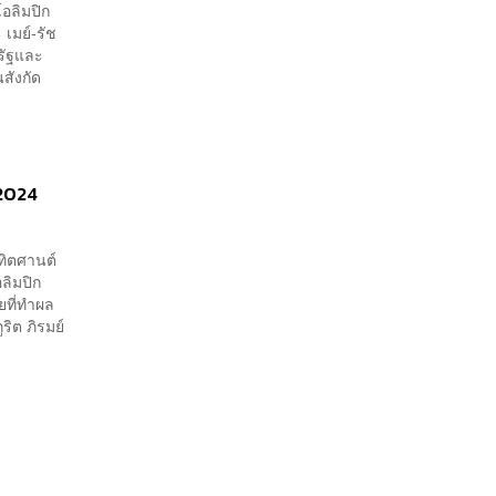
อลิมปิก
 เมย์-รัช
รัฐและ
สังกัด
 2024
ทิตศานต์
ลิมปิก
ยที่ทำผล
ริต ภิรมย์