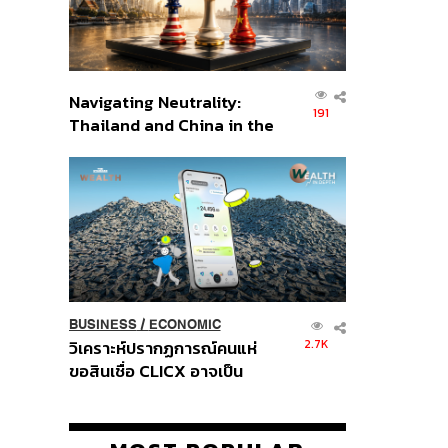
Navigating Neutrality:
191
Thailand and China in the
Age of a New Global
Order
BUSINESS
/
ECONOMIC
2.7K
วิเคราะห์ปรากฏการณ์คนแห่
ขอสินเชื่อ CLICX อาจเป็น
เพียงยอดภูเขาน้ำแข็ง ของ
ปัญหาหนี้ครัวเรือนไทยที่ถูกซุก
ไว้