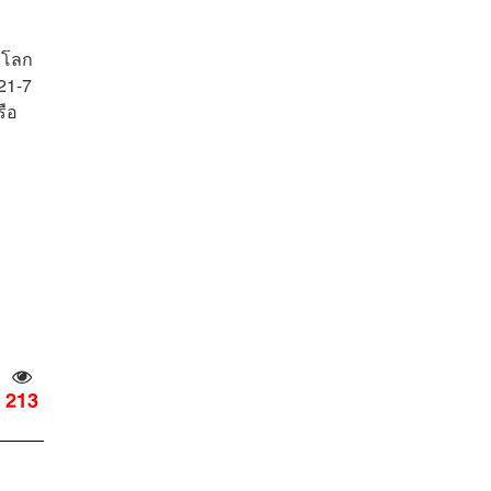
องโลก
21-7
รือ
213