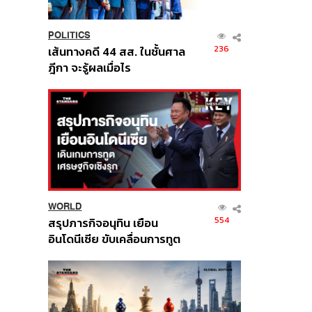
POLITICS
236
เส้นทางคดี 44 สส. ในชั้นศาล
ฎีกา จะรู้ผลเมื่อไร
WORLD
554
สรุปภารกิจอนุทิน เยือน
อินโดนีเซีย ขับเคลื่อนการทูต
เศรษฐกิจเชิงรุก ประกาศหุ้น
ส่วนยุทธศาสตร์ไทย –
อินโดนีเซีย