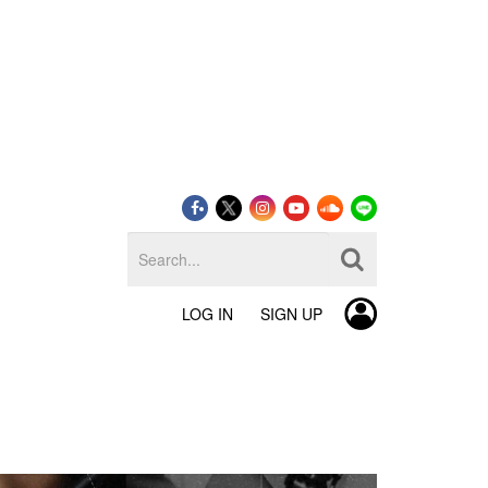
LOG IN
SIGN UP