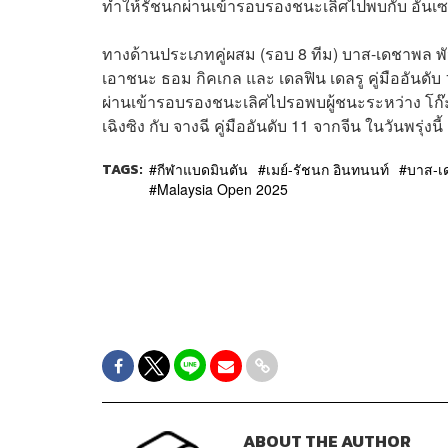
ทำให้รัชนกผ่านเข้ารอบรองชนะเลิศไปพบกับ อันเซย
ทางด้านประเภทคู่ผสม (รอบ 8 ทีม) บาส-เดชาพล พัว
เอาชนะ ธอม กิคเกล และ เดลฟิน เดลรู คู่มืออันดั
ผ่านเข้ารอบรองชนะเลิศไปรอพบผู้ชนะระหว่าง โก๊ะ
เฉิงซิง กับ จางฉี คู่มืออันดับ 11 จากจีน ในวันพรุ่งนี้
TAGS:
กีฬาแบดมินตัน
เมย์-รัชนก อินทนนท์
บาส-เ
Malaysia Open 2025
ABOUT THE AUTHOR