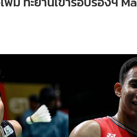
าส-เฟม ทะยานเข้ารอบรองฯ M