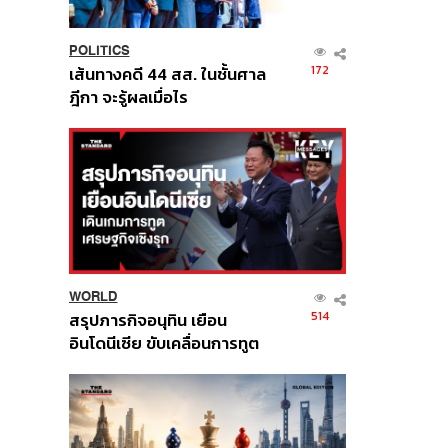
POLITICS
172
เส้นทางคดี 44 สส. ในชั้นศาล
ฎีกา จะรู้ผลเมื่อไร
WORLD
514
สรุปภารกิจอนุทิน เยือน
อินโดนีเซีย ขับเคลื่อนการทูต
เศรษฐกิจเชิงรุก ประกาศหุ้น
ส่วนยุทธศาสตร์ไทย –
อินโดนีเซีย