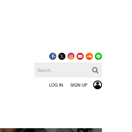
LOG IN
SIGN UP