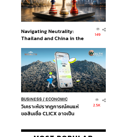
Navigating Neutrality:
149
Thailand and China in the
Age of a New Global
Order
BUSINESS
/
ECONOMIC
2.5K
วิเคราะห์ปรากฏการณ์คนแห่
ขอสินเชื่อ CLICX อาจเป็น
เพียงยอดภูเขาน้ำแข็ง ของ
ปัญหาหนี้ครัวเรือนไทยที่ถูกซุก
ไว้