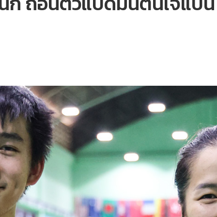
 รัชนก ถอนตัวแบดมินตันเจแป