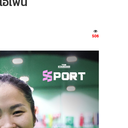
นโอเพน
506