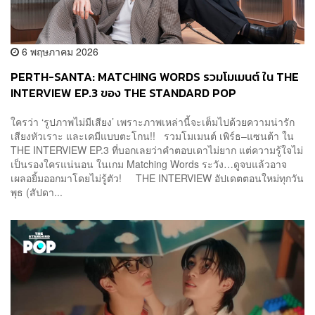
6 พฤษภาคม 2026
PERTH-SANTA: MATCHING WORDS รวมโมเมนต์ ใน THE
INTERVIEW EP.3 ของ THE STANDARD POP
ใครว่า ‘รูปภาพไม่มีเสียง’ เพราะภาพเหล่านี้จะเต็มไปด้วยความน่ารัก
เสียงหัวเราะ และเคมีแบบตะโกน!! รวมโมเมนต์ เพิร์ธ–แซนต้า ใน
THE INTERVIEW EP.3 ที่บอกเลยว่าคำตอบเดาไม่ยาก แต่ความรู้ใจไม่
เป็นรองใครแน่นอน ในเกม Matching Words ระวัง…ดูจบแล้วอาจ
เผลอยิ้มออกมาโดยไม่รู้ตัว! THE INTERVIEW อัปเดตตอนใหม่ทุกวัน
พุธ (สัปดา...