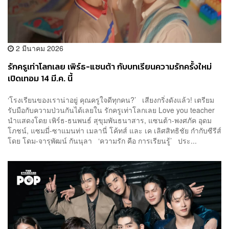
2 มีนาคม 2026
รักครูเท่าโลกเลย เพิร์ธ-แซนต้า กับบทเรียนความรักครั้งใหม่
เปิดเทอม 14 มี.ค. นี้
‘โรงเรียนของเราน่าอยู่ คุณครูใจดีทุกคน?’ เสียงกริ่งดังแล้ว! เตรียม
รับมือกับความป่วนกันได้เลยใน รักครูเท่าโลกเลย Love you teacher
นำแสดงโดย เพิร์ธ-ธนพนธ์ สุขุมพันธนาสาร, แซนต้า-พงศภัค อุดม
โภชน์, แซมมี่-ซาแมนท่า เมลานี่ โค้ทส์ และ เค เลิศสิทธิชัย กำกับซีรีส์
โดย โดม-จารุพัฒน์ กันนุลา ‘ความรัก คือ การเรียนรู้’ ประ...