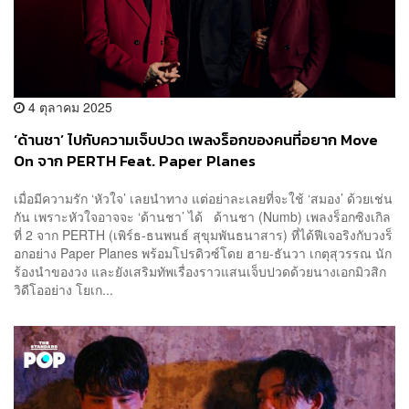
4 ตุลาคม 2025
‘ด้านชา’ ไปกับความเจ็บปวด เพลงร็อกของคนที่อยาก Move
On จาก PERTH Feat. Paper Planes
เมื่อมีความรัก ‘หัวใจ’ เลยนำทาง แต่อย่าละเลยที่จะใช้ ‘สมอง’ ด้วยเช่น
กัน เพราะหัวใจอาจจะ ‘ด้านชา’ ได้ ด้านชา (Numb) เพลงร็อกซิงเกิล
ที่ 2 จาก PERTH (เพิร์ธ-ธนพนธ์ สุขุมพันธนาสาร) ที่ได้ฟีเจอริงกับวงร็
อกอย่าง Paper Planes พร้อมโปรดิวซ์โดย ฮาย-ธันวา เกตุสุวรรณ นัก
ร้องนำของวง และยังเสริมทัพเรื่องราวแสนเจ็บปวดด้วยนางเอกมิวสิก
วิดีโออย่าง โยเก...