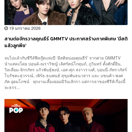
19 มกราคม 2026
สานต่อจักรวาลคุณธีร์ GMMTV ประกาศสร้างภาคพิเศษ ‘มีสติ
แล้วลูกพีช’
จบไปแล้วกับซีรีส์ฟีลกู๊ดแห่งปี ‘มีสติหน่อยคุณธีร์’ จากค่าย GMMTV
นำแสดงโดย ปอนด์-ณราวิชญ์ เลิศรัตน์โกสุมภ์, ภูวินทร์ ตั้งศักดิ์ยืน,
วิลเลี่ยม-จักรภัทร แก้วพันธุ์พงษ์, เอส-ศุภ สง่าวรวงศ์, บอนนี่-ภัทราภัสร์
โบรัชตะสุวรรณ์, เพิร์ธ-ธนพนธ์ สุขุมพันธนาสาร และ แซนต้า-พงศ
ภัค อุดมโภชน์ ทุกงานเลี้ยงย่อมมีวันเลิกรา แต่การลาของซีรีส์เรื่องนี้
จะธรร...