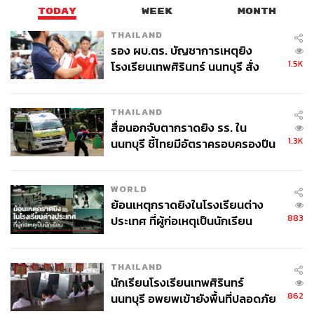
TODAY
WEEK
MONTH
THAILAND
รอง ผบ.ตร. บัญชาการเหตุยิง
1.5K
โรงเรียนเทพศิรินทร์ นนทบุรี สั่ง
ค้นหา 2 รอบยืนยันไร้คนติดค้าง พบ
ศพปู่-ย่าที่บ้านพักผู้ก่อเหตุ
THAILAND
สื่อนอกจับตากราดยิง รร. ใน
1.3K
นนทบุรี ชี้ไทยมีอัตราครอบครองปืน
สูงในระดับต้นของภูมิภาค
WORLD
ย้อนเหตุกราดยิงในโรงเรียนต่าง
883
ประเทศ ที่ผู้ก่อเหตุเป็นนักเรียน
THAILAND
นักเรียนโรงเรียนเทพศิรินทร์
862
นนทบุรี อพยพเข้ายังพื้นที่ปลอดภัย