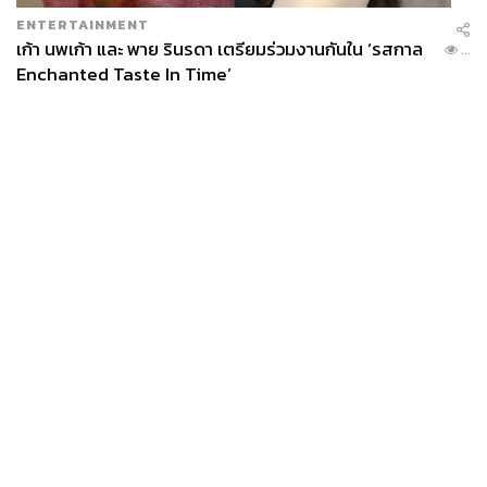
ENTERTAINMENT
เก้า นพเก้า และ พาย รินรดา เตรียมร่วมงานกันใน ‘รสกาล
...
Enchanted Taste In Time’
News
Wealth
Pop
Podcast
Video
Now
Opinion
Careers
Events
Privacy
About
Contact
Policy
FOR
ADVERTISING
MEMBERSHIP