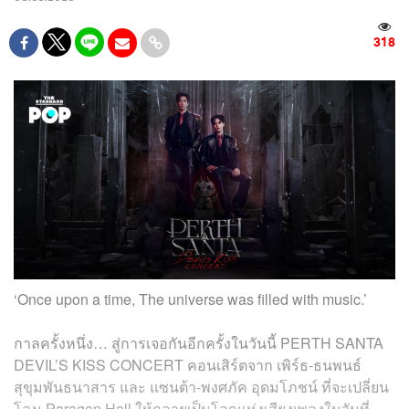
318
‘Once upon a time, The universe was filled with music.’
กาลครั้งหนึ่ง… สู่การเจอกันอีกครั้งในวันนี้ PERTH SANTA
DEVIL’S KISS CONCERT คอนเสิร์ตจาก เพิร์ธ-ธนพนธ์
สุขุมพันธนาสาร และ แซนต้า-พงศภัค อุดมโภชน์ ที่จะเปลี่ยน
โฉม Paragon Hall ให้กลายเป็นโลกแห่งเสียงเพลงในวันที่