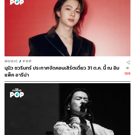
MUSIC
/
POP
นุนิว ชวรินทร์ ประกาศจัดคอนเสิร์ตเดี่ยว 31 ต.ค. นี้ ณ อิม
109
แพ็ค อารีน่า