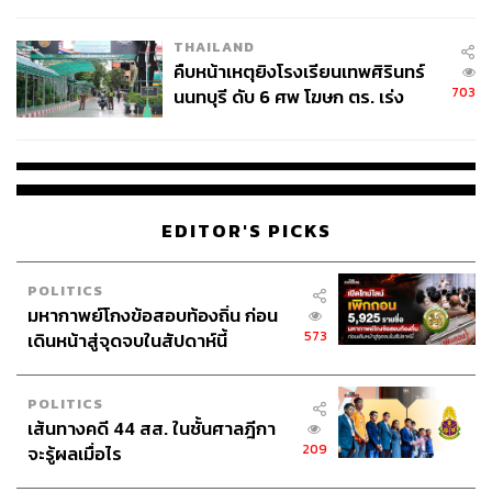
ชั่วคราว หลังเหตุใช้อาวุธปืนภายใน
โรงเรียนคลี่คลาย
THAILAND
คืบหน้าเหตุยิงโรงเรียนเทพศิรินทร์
703
นนทบุรี ดับ 6 ศพ โฆษก ตร. เร่ง
สอบปมขโมยปืนปู่ก่อเหตุ
EDITOR'S PICKS
POLITICS
มหากาพย์โกงข้อสอบท้องถิ่น ก่อน
573
เดินหน้าสู่จุดจบในสัปดาห์นี้
POLITICS
เส้นทางคดี 44 สส. ในชั้นศาลฎีกา
209
จะรู้ผลเมื่อไร