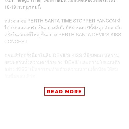
18-19 กรกฎาคมนี้
หลังจากจบ PERTH SANTA TIME STOPPER FANCON ที่
ได้กระแสตอบรับเป็นอย่างดีเมื่อปีที่ผ่านมา ปีนี้ทั้งคู่กลับมาอีก
ครั้งในสเกลที่ใหญ่ขึ้นอย่าง PERTH SANTA DEVIL’S KISS
CONCERT
คอนเสิร์ตครั้งนี้มาในธีม DEVIL’S KISS ที่มีรสขมปนหวาน
ผสมผสานทั้งความดาร์กอย่าง ‘DEVIL’ และความโรแมนติก
อย่าง ‘KISS’ เป็นการตบท้ายด้วยความหวานเล็กน้อยให้สม
กับชื่อคอนเสิร์ต
เช่นเดียวกับเรื่องราวใน FULL SPOT ที่เล่าถึงการกอบกู้โลก
READ MORE
โดยปีศาจทั้ง 2 ตน จากความเงียบงันที่ครอบงำเสียงดนตรี
และเมื่อทั้งคู่ได้มาเจอกัน เสียงดนตรีที่จางหายกลับถูกปลุกขึ้น
มา และพิสูจน์ให้ผู้คนรู้ว่า ‘The throne of sound belongs to
them.’