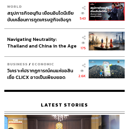
WORLD
สรุปภารกิจอนุทิน เยือนอินโดนีเซีย
543
ขับเคลื่อนการทูตเศรษฐกิจเชิงรุก
ประกาศหุ้นส่วนยุทธศาสตร์ไทย –
อินโดนีเซีย
Navigating Neutrality:
Thailand and China in the Age
175
of a New Global Order
BUSINESS
/
ECONOMIC
วิเคราะห์ปรากฏการณ์คนแห่ขอสิน
2.6K
เชื่อ CLICX อาจเป็นเพียงยอด
ภูเขาน้ำแข็ง ของปัญหาหนี้ครัว
เรือนไทยที่ถูกซุกไว้
LATEST STORIES