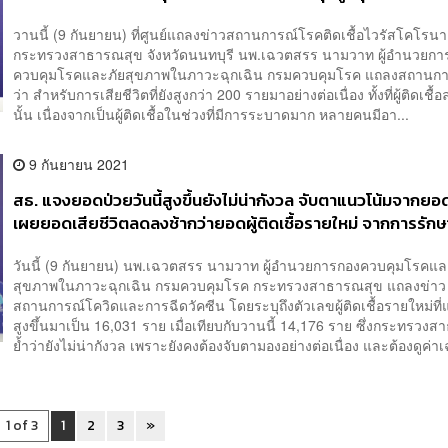
วานนี้ (9 กันยายน) ที่ศูนย์แถลงข่าวสถานการณ์โรคติดเชื้อไวรัสโคโรน
กระทรวงสาธารณสุข จังหวัดนนทบุรี นพ.เฉวตสรร นามวาท ผู้อำนวยกา
ควบคุมโรคและภัยสุขภาพในภาวะฉุกเฉิน กรมควบคุมโรค แถลงสถานกา
ว่า สำหรับการเสียชีวิตที่ยังสูงกว่า 200 รายมาอย่างต่อเนื่อง ทั้งที่ผู้ติดเชื
นั้น เนื่องจากเป็นผู้ติดเชื้อในช่วงที่มีการระบาดมาก หลายคนมีอา...
9 กันยายน 2021
สธ. แจงยอดป่วยวันนี้สูงขึ้นยังไม่น่ากังวล จับตาแนวโน้มจากยอด
เผยยอดเสียชีวิตลดลงช้ากว่ายอดผู้ติดเชื้อรายใหม่ จากการรักษา
ใช้เวลานาน
วันนี้ (9 กันยายน) นพ.เฉวตสรร นามวาท ผู้อำนวยการกองควบคุมโรคแล
สุขภาพในภาวะฉุกเฉิน กรมควบคุมโรค กระทรวงสาธารณสุข แถลงข่าว
สถานการณ์โควิดและการฉีดวัคซีน โดยระบุถึงตัวเลขผู้ติดเชื้อรายใหม่ที่แ
สูงขึ้นมาเป็น 16,031 ราย เมื่อเทียบกับวานนี้ 14,176 ราย ซึ่งกระทรวง
ย้ำว่ายังไม่น่ากังวล เพราะยังคงต้องจับตามองอย่างต่อเนื่อง และต้องดูค่าเฉล
1 of 3
1
2
3
»