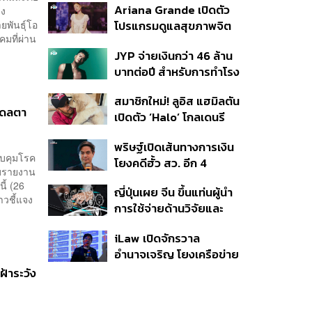
Ariana Grande เปิดตัว
ลง
ายพันธุ์โอ
โปรแกรมดูแลสุขภาพจิต
มที่ผ่าน
สำหรับคนในอุตสาหกรรม
JYP จ่ายเงินกว่า 46 ล้าน
ดนตรี
บาทต่อปี สำหรับการทำโรง
อาหารออร์แกนิกในบริษัท
สมาชิกใหม่! ลูอิส แฮมิลตัน
‘เดลตา
เปิดตัว ‘Halo’ โกลเดนรี
ทรีฟเวอร์ตัวใหม่
พริษฐ์เปิดเส้นทางการเงิน
วบคุมโรค
โยงคดีฮั้ว สว. อีก 4
พบรายงาน
จังหวัด พบ ส.อบจ.
ี้ (26
ญี่ปุ่นเผย จีน ขึ้นแท่นผู้นำ
อำนาจเจริญโอนเงินให้เจ้า
าวชี้แจง
การใช้จ่ายด้านวิจัยและ
หน้าที่ กกต. ฝ่ายสืบสวน
พัฒนาโลก กวาดสัดส่วน
iLaw เปิดจักรวาล
งานวิจัยถูกอ้างอิงสูงสุด
อำนาจเจริญ โยงเครือข่าย
แซงสหรัฐฯ
ผู้สมัคร สว. พร้อมตั้งข้อ
ฝ้าระวัง
สังเกตลงสมัครตรง
คุณสมบัติหรือไม่