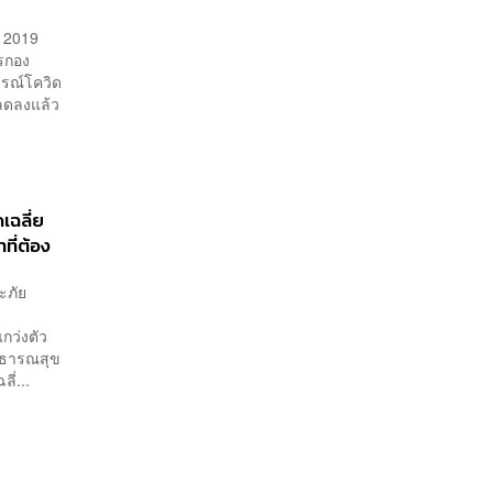
า 2019
รกอง
รณ์โควิด
้อลดลงแล้ว
เฉลี่ย
ที่ต้อง
ะภัย
กว่งตัว
สาธารณสุข
ี่...