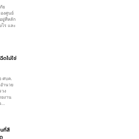
ภัย
องศูนย์
ู่ที่หลัก
่างไร และ
ีดไม่ใช่
อ ศบค.
้อำนวย
รวง
รายงาน
...
ที่สี
วด