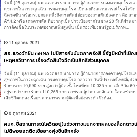
วันนี้ (25 ตุลาคม) นพ.เฉวตสรร นามวาท ผู้อำนวยการกองควบคุมโรคแล
สุขภาพในภาวะฉุกเฉิน กรมควบคุมโรค เปิดเผยถึงสถานการณ์โรคโควิด
ฉีดวัคซีน พร้อมระบุตอนหนึ่งถึงสายพันธุ์ย่อยของสายพันธุ์เดลตา คือ สายพ
AY.4.2 หรือ เดลตาพลัส ที่ปรากฏเป็นข่าวเนื่องจากในช่วง 28 วันที่ผ่าน
การติดเชื้อในประเทศอังกฤษเพิ่มสูงขึ้น เป็นรองเพียงสหรัฐอเมริกาท...
11 ตุลาคม 2021
สธ. แจงวัคซีน mRNA ไม่มีสารกัมมันตภาพรังสี ชี้รัฐมีหน้าที่เชิ
เหตุผลวิชาการ เรื่องตัดสินใจฉีดเป็นสิทธิส่วนบุคคล
วันนี้ (11 ตุลาคม) นพ.เฉวตสรร นามวาท ผู้อำนวยการกองควบคุมโรคแล
สุขภาพในภาวะฉุกเฉิน กรมควบคุมโรค กล่าวว่า วันนี้ประเทศไทยมีผู้ป่ว
รักษาหาย 10,590 ราย สูงกว่าผู้ติดเชื้อใหม่ที่พบ 10,035 ราย เสียชีวิต 6
อยู่ระหว่างการรักษา 110,265 ราย ภาพรวมผู้ป่วยปอดอักเสบ ใส่ท่อช่วย
เสียชีวิตลดลงเรื่อยๆ ส่วนภาพรวมผู้ติดเชื้อยังทรงตัว จึงต้อง...
8 ตุลาคม 2021
ศบค. ชี้สถานการณ์โควิดอยู่ในช่วงทางแยกจากผลของล็อกดาวน์
ไม่ดีพอยอดติดเชื้ออาจพุ่งขึ้นอีกครั้ง