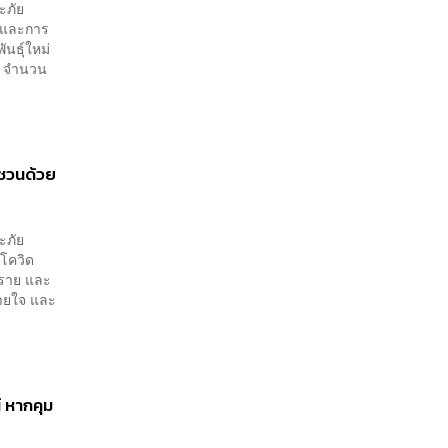
ะภัย
 และการ
ันธุ์ใหม่
มา จำนวน
ญชวนด้วย
ะภัย
ยโควิด
0 ราย และ
หายใจ และ
 หากคุม