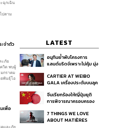
ะฉุกเฉิน
65
็นไปตาม
LATEST
ประจำตัว
อนุทินย้ำพับโครงการ
ละภัย
แลนด์บริดจ์เพราะไม่คุ้ม มุ่ง
วิด พบผู้
พัฒนา Missing Link
 1 มกราคม
CARTIER AT WEIBO
รองรับอ่าวไทย-อันดามัน
ยพันธุ์โอ
GALA เครื่องประดับบนลุค
พรมแดงของแขกคน
จีนเรียกร้องให้ญี่ปุ่นยุติ
สำคัญ
การพิจารณาครอบครอง
อาวุธนิวเคลียร์
มเพื่อ
7 THINGS WE LOVE
ABOUT MATIÈRES
FÉCALES
โรคและภัย