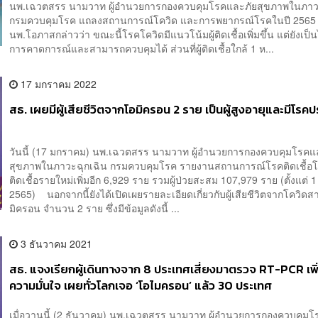
นพ.เฉวตสรร นามวาท ผู้อำนวยการกองควบคุมโรคและภัยสุขภาพในภาว
กรมควบคุมโรค แถลงสถานการณ์โควิด และการพยากรณ์โรคในปี 25
นพ.โอภาสกล่าวว่า ขณะนี้โรคโควิดมีแนวโน้มผู้ติดเชื้อเพิ่มขึ้น แต่ยังเป
การคาดการณ์และสามารถควบคุมได้ ส่วนที่ผู้ติดเชื้อใกล้ 1 ห...
17 มกราคม 2022
สธ. เผยมีผู้เสียชีวิตจากโอมิครอน 2 ราย เป็นผู้สูงอายุและมีโรค
วันนี้ (17 มกราคม) นพ.เฉวตสรร นามวาท ผู้อำนวยการกองควบคุมโรคแ
สุขภาพในภาวะฉุกเฉิน กรมควบคุมโรค รายงานสถานการณ์โรคติดเชื้อโค
ติดเชื้อรายใหม่เพิ่มอีก 6,929 ราย รวมผู้ป่วยสะสม 107,979 ราย (ตั้งแต่
2565) นอกจากนี้ยังได้เปิดเผยรายละเอียดเกี่ยวกับผู้เสียชีวิตจากโควิดสา
มิครอน จำนวน 2 ราย ซึ่งมีข้อมูลดังนี้ ...
3 ธันวาคม 2021
สธ. แจงเรียกผู้เดินทางจาก 8 ประเทศเสี่ยงมาตรวจ RT-PCR เพิ่
ความมั่นใจ เผยทั่วโลกเจอ ‘โอไมครอน’ แล้ว 30 ประเทศ
เมื่อวานนี้ (2 ธันวาคม) นพ.เฉวตสรร นามวาท ผู้อำนวยการกองควบคุม