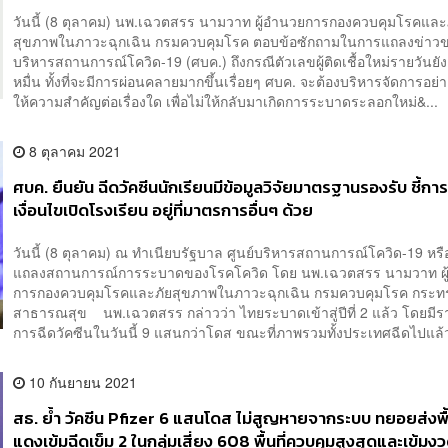
วันนี้ (8 ตุลาคม) นพ.เฉวตสรร นามวาท ผู้อำนวยการกองควบคุมโรคและ
สุขภาพในภาวะฉุกเฉิน กรมควบคุมโรค ตอบข้อซักถามในการแถลงข่าวข
บริหารสถานการณ์โควิด-19 (ศบค.) ถึงกรณีตัวเลขผู้ติดเชื้อใหม่รายวันยังอย
หมื่น ทั้งที่จะมีการผ่อนคลายมากขึ้นเรื่อยๆ ศบค. จะต้องบริหารจัดการอย
ให้ความสำคัญต่อเรื่องใด เพื่อไม่ให้กลับมาเกิดการระบาดระลอกใหม่&...
8 ตุลาคม 2021
ศบค. ยืนยัน ฉีดวัคซีนนักเรียนมีข้อมูลวิจัยมาตรฐานรองรับ ชี้การฉ
เงื่อนไขเปิดโรงเรียน อยู่ที่มาตรการอื่นๆ ด้วย
วันนี้ (8 ตุลาคม) ณ ทำเนียบรัฐบาล ศูนย์บริหารสถานการณ์โควิด-19 หรื
แถลงสถานการณ์การระบาดของโรคโควิด โดย นพ.เฉวตสรร นามวาท ผู
การกองควบคุมโรคและภัยสุขภาพในภาวะฉุกเฉิน กรมควบคุมโรค กระท
สาธารณสุข นพ.เฉวตสรร กล่าวว่า ไทยระบาดเข้าสู่ปีที่ 2 แล้ว โดยมี
การฉีดวัคซีนในวันนี้ 9 แสนกว่าโดส ขณะที่ภาพรวมทั้งประเทศฉีดไปแล้ว
10 กันยายน 2021
สธ. ย้ำ วัคซีน Pfizer 6 แสนโดส ไม่สูญหายจากระบบ ทยอยส่งพื้น
แดงเข้มฉีดเข็ม 2 ในกลุ่มเสี่ยง 608 พื้นที่ควบคุมสูงสุดและเข้มง