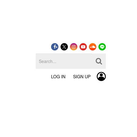
LOG IN
SIGN UP