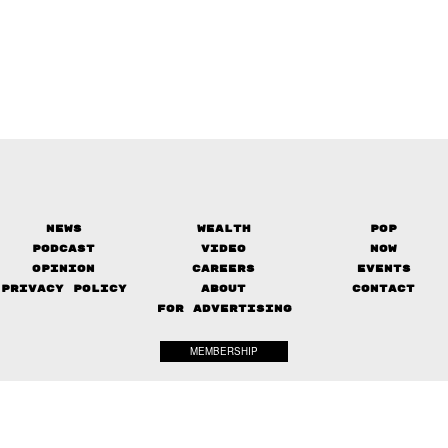
News
Wealth
Pop
Podcast
Video
Now
Opinion
Careers
Events
Privacy Policy
About
Contact
FOR ADVERTISING
MEMBERSHIP