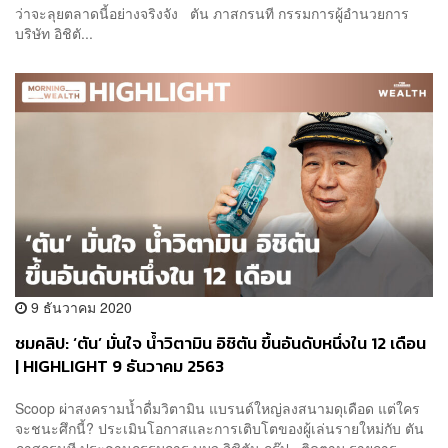
ว่าจะลุยตลาดนี้อย่างจริงจัง ตัน ภาสกรนที กรรมการผู้อำนวยการ
บริษัท อิชิตั...
9 ธันวาคม 2020
ชมคลิป: ‘ตัน’ มั่นใจ น้ำวิตามิน อิชิตัน ขึ้นอันดับหนึ่งใน 12 เดือน
| HIGHLIGHT 9 ธันวาคม 2563
Scoop ผ่าสงครามน้ำดื่มวิตามิน แบรนด์ใหญ่ลงสนามดุเดือด แต่ใคร
จะชนะศึกนี้? ประเมินโอกาสและการเติบโตของผู้เล่นรายใหม่กับ ตัน
ภาสกรนที ประธานกรรมการ บมจ.อิชิตัน กรุ๊ป ติดตาม รายการ