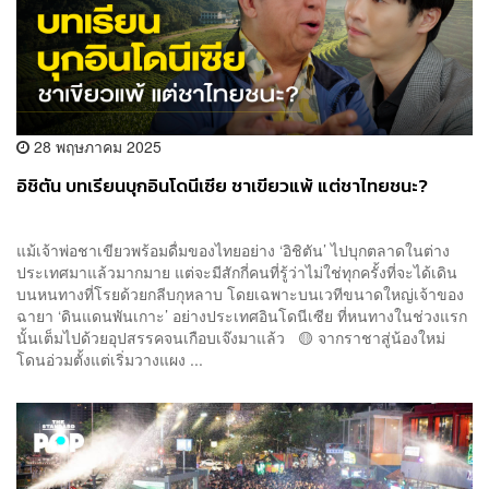
28 พฤษภาคม 2025
อิชิตัน บทเรียนบุกอินโดนีเซีย ชาเขียวแพ้ แต่ชาไทยชนะ?
แม้เจ้าพ่อชาเขียวพร้อมดื่มของไทยอย่าง ‘อิชิตัน’ ไปบุกตลาดในต่าง
ประเทศมาแล้วมากมาย แต่จะมีสักกี่คนที่รู้ว่าไม่ใช่ทุกครั้งที่จะได้เดิน
บนหนทางที่โรยด้วยกลีบกุหลาบ โดยเฉพาะบนเวทีขนาดใหญ่เจ้าของ
ฉายา ‘ดินแดนพันเกาะ’ อย่างประเทศอินโดนีเซีย ที่หนทางในช่วงแรก
นั้นเต็มไปด้วยอุปสรรคจนเกือบเจ๊งมาแล้ว 🟡 จากราชาสู่น้องใหม่
โดนอ่วมตั้งแต่เริ่มวางแผง ...