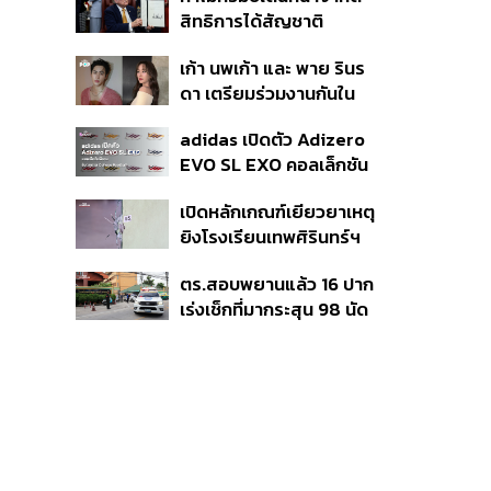
มาแสดงในมิวสิกวิดีโอ
สิทธิการได้สัญชาติ
อเมริกันโดยกำเนิดอีกครั้ง
เก้า นพเก้า และ พาย รินร
แม้ศาลสูงสุดเคยตัดสิน
ดา เตรียมร่วมงานกันใน
คัดค้าน
‘รสกาล Enchanted
adidas เปิดตัว Adizero
Taste In Time’
EVO SL EXO คอลเล็กชัน
พิเศษรับฤดูกาล College
เปิดหลักเกณฑ์เยียวยาเหตุ
Football
ยิงโรงเรียนเทพศิรินทร์ฯ
เสียชีวิตรับสูงสุด 3 แสน
ตร.สอบพยานแล้ว 16 ปาก
เจ็บสูงสุด 1 แสน เยียวยา
เร่งเช็กที่มากระสุน 98 นัด
จิตใจ 5 ระดับ
ประสานครูภาษาไทยเข้าให้
ปากคำ