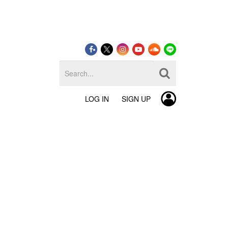
LOG IN
SIGN UP