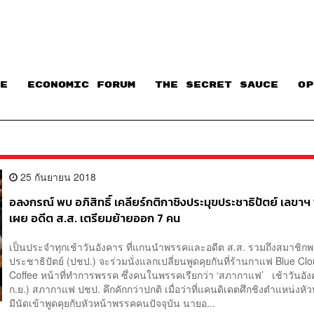
E
ECONOMIC FORUM
THE SECRET SAUCE​
OP
25 กันยายน 2018
อลงกรณ์ พบ อภิสิทธิ์ เคลียร์กติกาชิงประมุขประชาธิปัตย์ เลขา
เผย อดีต ส.ส. เตรียมย้ายออก 7 คน
เป็นประจำทุกเช้าวันอังคาร ที่แกนนำพรรคและอดีต ส.ส. รวมถึงสมาชิก
ประชาธิปัตย์ (ปชป.) จะร่วมนั่งแลกเปลี่ยนพูดคุยกันที่ร้านกาแฟ Blue Cl
Coffee หน้าที่ทำการพรรค ซึ่งคนในพรรคเรียกว่า ‘สภากาแฟ’ เช้าวันอังค
ก.ย.) สภากาแฟ ปชป. คึกคักกว่าปกติ เมื่อว่าที่แคนดิเดตศึกชิงตำแหน่งห
มีนัดเข้าพูดคุยกับหัวหน้าพรรคคนปัจจุบัน นายอ...