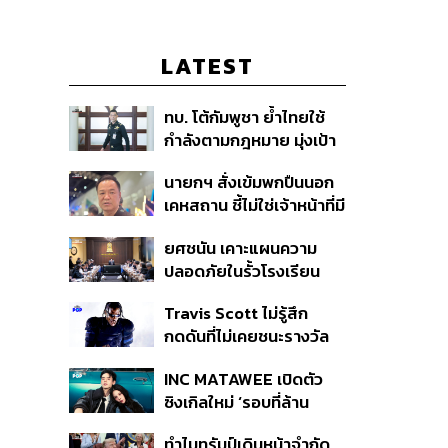
LATEST
ทบ. โต้กัมพูชา ย้ำไทยใช้
กำลังตามกฎหมาย มุ่งเป้า
หมายทางทหาร ชี้ความเสีย
นายกฯ สั่งเข้มพกปืนนอก
หายไทยไม่อาจลบด้วย
เคหสถาน ชี้ไม่ใช่เจ้าหน้าที่มี
ข้อมูลบิดเบือน
โทษอุกฉกรรจ์ ปืนถูกขโมย
ยศชนัน เคาะแผนความ
ก่อเหตุ เจ้าของร่วมรับผิด
ปลอดภัยในรั้วโรงเรียน
90 วัน ส่งนักสุขภาพจิต
Travis Scott ไม่รู้สึก
ดูแล-คุมเข้มคัดกรองสิ่ง
กดดันที่ไม่เคยชนะรางวัล
ผิดกฎหมาย
แกรมมี่ แม้มีชื่อเข้าชิงมา
INC MATAWEE เปิดตัว
แล้ว 10 ครั้ง
ซิงเกิลใหม่ ‘รอบที่ล้าน
(Loop)’ ที่ได้ เน PERSES
ทำไมทรัมป์เดินหน้าจำกัด