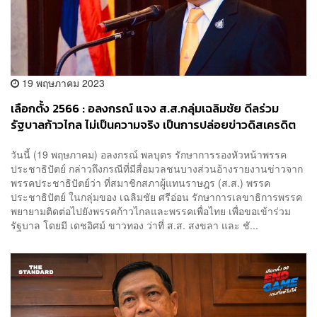
19 พฤษภาคม 2023
เลือกตั้ง 2566 : อลงกรณ์ แจง ส.ส.กลุ่มเฉลิมชัย ดีลร่วม
รัฐบาลก้าวไกล ไม่เป็นความจริง เป็นการปล่อยข่าวดิสเครดิต
พรรค ย้ำพร้อมทำหน้าที่ฝ่ายค้าน
วันนี้ (19 พฤษภาคม) อลงกรณ์ พลบุตร รักษาการรองหัวหน้าพรรค
ประชาธิปัตย์ กล่าวถึงกรณีที่มีสื่อมวลชนบางส่วนอ้างรายงานข่าวจาก
พรรคประชาธิปัตย์ว่า ที่สมาชิกสภาผู้แทนราษฎร (ส.ส.) พรรค
ประชาธิปัตย์ ในกลุ่มของ เฉลิมชัย ศรีอ่อน รักษาการเลขาธิการพรรค
พยายามติดต่อไปยังพรรคก้าวไกลและพรรคเพื่อไทย เพื่อขอเข้าร่วม
รัฐบาล โดยมี เดชอิศม์ ขาวทอง ว่าที่ ส.ส. สงขลา และ ชั...