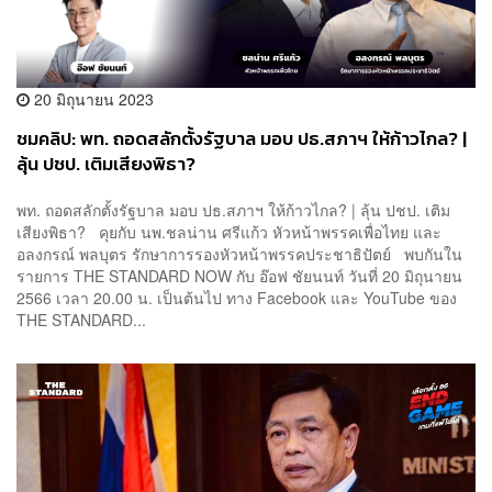
20 มิถุนายน 2023
ชมคลิป: พท. ถอดสลักตั้งรัฐบาล มอบ ปธ.สภาฯ ให้ก้าวไกล? |
ลุ้น ปชป. เติมเสียงพิธา?
พท. ถอดสลักตั้งรัฐบาล มอบ ปธ.สภาฯ ให้ก้าวไกล? | ลุ้น ปชป. เติม
เสียงพิธา? คุยกับ นพ.ชลน่าน ศรีแก้ว หัวหน้าพรรคเพื่อไทย และ
อลงกรณ์ พลบุตร รักษาการรองหัวหน้าพรรคประชาธิปัตย์ พบกันใน
รายการ THE STANDARD NOW กับ อ๊อฟ ชัยนนท์ วันที่ 20 มิถุนายน
2566 เวลา 20.00 น. เป็นต้นไป ทาง Facebook และ YouTube ของ
THE STANDARD...