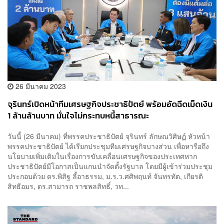
26 มีนาคม 2023
จุรินทร์เปิดหน้าทีมเศรษฐกิจประชาธิปัตย์ พร้อมอัดฉีดเม็ดเงิน
1 ล้านล้านบาท มั่นใจไม่กระทบหนี้สาธารณะ
วันนี้ (26 มีนาคม) ที่พรรคประชาธิปัตย์ จุรินทร์ ลักษณวิศิษฏ์ หัวหน้า
พรรคประชาธิปัตย์ ได้เรียกประชุมทีมเศรษฐกิจบางส่วน เพื่อหารือถึง
นโยบายเพิ่มเติมในเรื่องการขับเคลื่อนเศรษฐกิจของประเทศหาก
ประชาธิปัตย์มีโอกาสเป็นแกนนำจัดตั้งรัฐบาล โดยมีผู้เข้าร่วมประชุม
ประกอบด้วย ดร.พิสิฐ ลี้อาธรรม, ม.ร.ว.ศศิพฤนท์ จันทรทัต, เกียรติ
สิทธีอมร, ดร.สามารถ ราชพลสิทธิ์, วท...